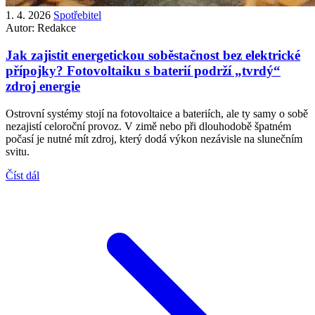
1. 4. 2026
Spotřebitel
Autor:
Redakce
Jak zajistit energetickou soběstačnost bez elektrické
přípojky? Fotovoltaiku s baterií podrží „tvrdý“
zdroj energie
Ostrovní systémy stojí na fotovoltaice a bateriích, ale ty samy o sobě
nezajistí celoroční provoz. V zimě nebo při dlouhodobě špatném
počasí je nutné mít zdroj, který dodá výkon nezávisle na slunečním
svitu.
Číst dál