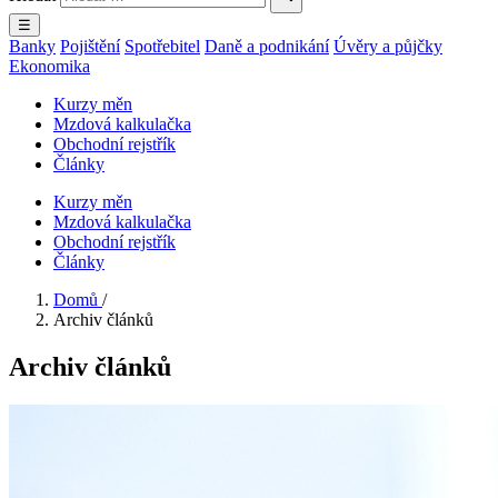
☰
Banky
Pojištění
Spotřebitel
Daně a podnikání
Úvěry a půjčky
Ekonomika
Kurzy měn
Mzdová kalkulačka
Obchodní rejstřík
Články
Kurzy měn
Mzdová kalkulačka
Obchodní rejstřík
Články
Domů
/
Archiv článků
Archiv článků