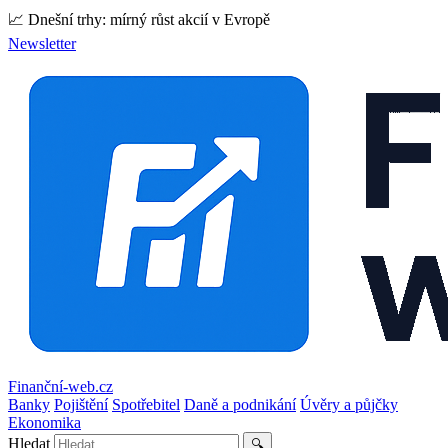
📈 Dnešní trhy: mírný růst akcií v Evropě
Newsletter
Finanční-web.cz
Banky
Pojištění
Spotřebitel
Daně a podnikání
Úvěry a půjčky
Ekonomika
Hledat
🔍