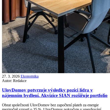
27. 3. 2026
Ekonomika
Autor:
Redakce
UlovDomov potvrzuje výsledky pozici lídra v
nájemním bydlení. Akvizice SIAN rozšiřuje portfolio
Obrat společnosti UlovDomov bez započtení plateb za energie
meziročně vzrostl o 35 %. UlovDomov pokračuje v upevňování