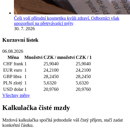
Češi volí přírodní kosmetiku kvůli zdraví. Odborníci však
upozorňují na přetrvávající mýty
30. 7. 2026
Kurzovní lístek
06.08.2026
Měna
Množství
CZK / množství
CZK / 1
CHF
frank
1
25,9040
25,9040
EUR
euro
1
24,2100
24,2100
GBP
libra
1
28,2450
28,2450
PLN
zlotý
1
5,6320
5,6320
USD
dolar
1
20,9760
20,9760
Všechny měny
Kalkulačka čisté mzdy
Mzdová kalkulačka spočítá jednoduše váš čistý příjem, stačí zadat
konkrétní částku.