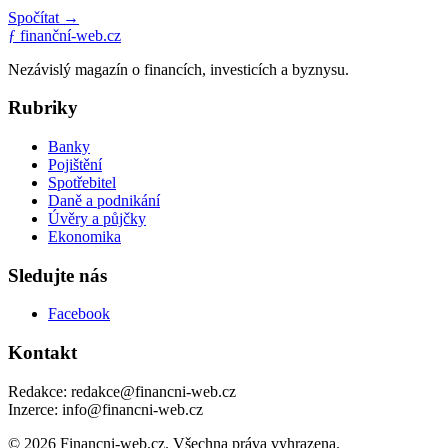
Spočítat →
ƒ
finanční-web.cz
Nezávislý magazín o financích, investicích a byznysu.
Rubriky
Banky
Pojištění
Spotřebitel
Daně a podnikání
Úvěry a půjčky
Ekonomika
Sledujte nás
Facebook
Kontakt
Redakce: redakce@financni-web.cz
Inzerce: info@financni-web.cz
© 2026 Financni-web.cz. Všechna práva vyhrazena.