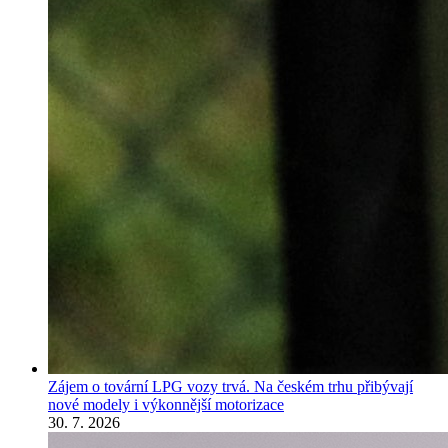
Zájem o tovární LPG vozy trvá. Na českém trhu přibývají
nové modely i výkonnější motorizace
30. 7. 2026