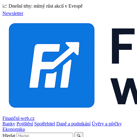
📈 Dnešní trhy: mírný růst akcií v Evropě
Newsletter
Finanční-web.cz
Banky
Pojištění
Spotřebitel
Daně a podnikání
Úvěry a půjčky
Ekonomika
Hledat
🔍