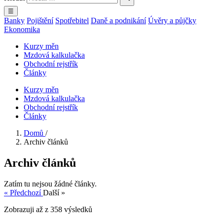
☰
Banky
Pojištění
Spotřebitel
Daně a podnikání
Úvěry a půjčky
Ekonomika
Kurzy měn
Mzdová kalkulačka
Obchodní rejstřík
Články
Kurzy měn
Mzdová kalkulačka
Obchodní rejstřík
Články
Domů
/
Archiv článků
Archiv článků
Zatím tu nejsou žádné články.
« Předchozí
Další »
Zobrazuji
až
z
358
výsledků