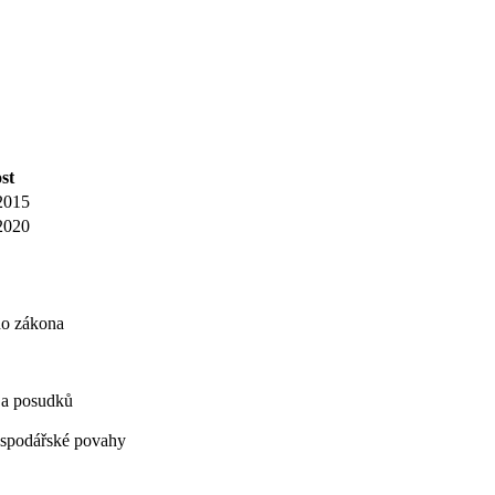
st
 2015
 2020
ho zákona
í a posudků
hospodářské povahy