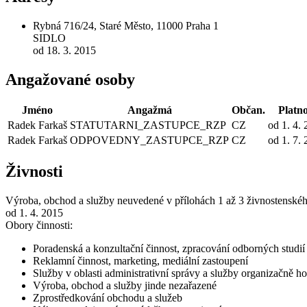
Rybná 716/24, Staré Město, 11000 Praha 1
SIDLO
od 18. 3. 2015
Angažované osoby
Jméno
Angažmá
Občan.
Platno
Radek Farkaš
STATUTARNI_ZASTUPCE_RZP
CZ
od 1. 4.
Radek Farkaš
ODPOVEDNY_ZASTUPCE_RZP
CZ
od 1. 7.
Živnosti
Výroba, obchod a služby neuvedené v přílohách 1 až 3 živnostenské
od 1. 4. 2015
Obory činnosti:
Poradenská a konzultační činnost, zpracování odborných studi
Reklamní činnost, marketing, mediální zastoupení
Služby v oblasti administrativní správy a služby organizačně 
Výroba, obchod a služby jinde nezařazené
Zprostředkování obchodu a služeb