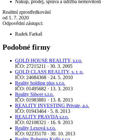
Nákup, prodej, správa a údržba nemovitostí
Realitní zprostředkování
od 1. 7. 2020
Odpovědní zástupci:
Radek Farkaš
Podobné firmy
GOLD HOUSE REALITY, s.r.o.
IČO: 27215211 · 30. 3. 2005
GOLD CLASS REALITY, s. r. o.
IČO: 24684368 · 24. 5. 2010
Reality holding plus s.r.o.
IČO: 01495682 · 13. 3. 2013
Reality Silwer s.r.o.
IČO: 01983881 · 13. 8. 2013
REALITY INVESTING Private, a.s.
IČO: 01943464 · 5. 8. 2013
REALITY PRAVDA s.r.o.
IČO: 02108321 · 16. 9. 2013
Reality Lexová s.r.o.
IČO: 02235170 · 30. 10. 2013
Reality Bohemia Kolín s.r.o.