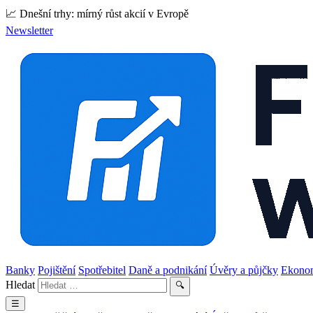
📈 Dnešní trhy: mírný růst akcií v Evropě
Newsletter
Banky
Pojištění
Spotřebitel
Daně a podnikání
Úvěry a půjčky
Ekono
Hledat
🔍
☰