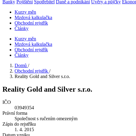
Banky
Pojištění
Spotřebitel
Daně a podnikání
Úvěry a půjčky
Ekono
Kurzy měn
Mzdová kalkulačka
Obchodní rejstřík
Články
Kurzy měn
Mzdová kalkulačka
Obchodní rejstřík
Články
Domů
/
Obchodní rejstřík
/
Reality Gold and Silver s.r.o.
Reality Gold and Silver s.r.o.
IČO
03949354
Právní forma
Společnost s ručením omezeným
Zápis do rejstříku
1. 4. 2015
Datum vzniku