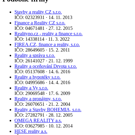
Stavby a reality CZ s.r.o.
IČO: 02323931 · 14. 11. 2013
Finance a Reality CZ s.r.o.
IČO: 04671481 · 27. 12. 2015
Realityno.cz - reality a finance s.r.o.
IČO: 14338114 · 11. 3. 2022
FIREA.CZ, finance a reality, s.r.o.
IČO: 28649605 · 15. 2. 2011
Reality a správa s.r.o.
IČO: 26141027 · 21. 12. 1999
Reality a oceňování Drvota s.r.o.
IČO: 05137608 · 14. 6. 2016
Reality a hypotéky s.r.o.
IČO: 04995686 · 14. 4. 2016
Reality a Vy s.r.o.
IČO: 29069548 · 17. 6. 2009
Reality a pronájmy, s.r.o.
IČO: 26070651 · 21. 2. 2004
Reality a Stavby BOHEMIA, s.r.o.
IČO: 27282791 · 28. 12. 2005
OMEGA REALITY a.s.
IČO: 03627985 · 10. 12. 2014
HESE reality a.s.