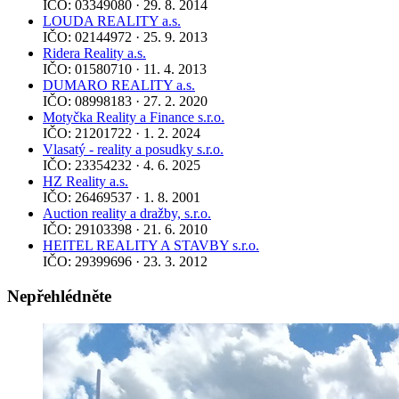
IČO: 03349080 · 29. 8. 2014
LOUDA REALITY a.s.
IČO: 02144972 · 25. 9. 2013
Ridera Reality a.s.
IČO: 01580710 · 11. 4. 2013
DUMARO REALITY a.s.
IČO: 08998183 · 27. 2. 2020
Motyčka Reality a Finance s.r.o.
IČO: 21201722 · 1. 2. 2024
Vlasatý - reality a posudky s.r.o.
IČO: 23354232 · 4. 6. 2025
HZ Reality a.s.
IČO: 26469537 · 1. 8. 2001
Auction reality a dražby, s.r.o.
IČO: 29103398 · 21. 6. 2010
HEITEL REALITY A STAVBY s.r.o.
IČO: 29399696 · 23. 3. 2012
Nepřehlédněte