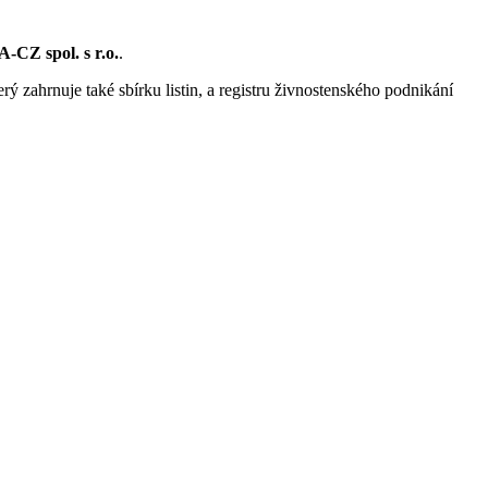
CZ spol. s r.o.
.
rý zahrnuje také sbírku listin, a registru živnostenského podnikání