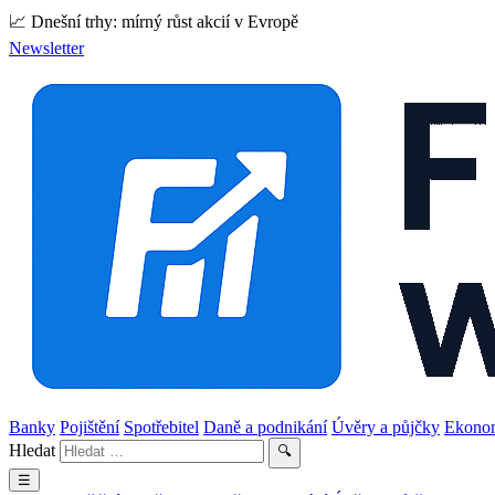
📈 Dnešní trhy: mírný růst akcií v Evropě
Newsletter
Banky
Pojištění
Spotřebitel
Daně a podnikání
Úvěry a půjčky
Ekono
Hledat
🔍
☰