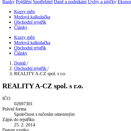
Banky
Pojištění
Spotřebitel
Daně a podnikání
Úvěry a půjčky
Ekono
Kurzy měn
Mzdová kalkulačka
Obchodní rejstřík
Články
Kurzy měn
Mzdová kalkulačka
Obchodní rejstřík
Články
Domů
/
Obchodní rejstřík
/
REALITY A-CZ spol. s r.o.
REALITY A-CZ spol. s r.o.
IČO
02697301
Právní forma
Společnost s ručením omezeným
Zápis do rejstříku
25. 2. 2014
Datum vzniku