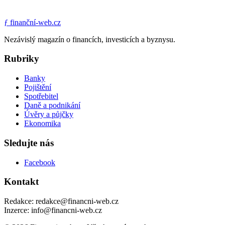
ƒ
finanční-web.cz
Nezávislý magazín o financích, investicích a byznysu.
Rubriky
Banky
Pojištění
Spotřebitel
Daně a podnikání
Úvěry a půjčky
Ekonomika
Sledujte nás
Facebook
Kontakt
Redakce: redakce@financni-web.cz
Inzerce: info@financni-web.cz