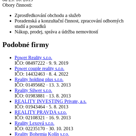
Obory činnosti:
Zprostředkování obchodu a služeb
Poradenská a konzultační činnost, zpracování odborných
studií a posudků
Nákup, prodej, správa a údržba nemovitostí
Podobné firmy
Power Reality s.r.o.
IČO: 08497222 · 9. 9. 2019
Power couple reality s.r.o.
IČO: 14432463 · 8. 4. 2022
Reality holding plus s.r.o.
IČO: 01495682 · 13. 3. 2013
Reality Silwer s.r.o.
IČO: 01983881 · 13. 8. 2013
REALITY INVESTING Private, a.s.
IČO: 01943464 · 5. 8. 2013
REALITY PRAVDA s.r.o.
IČO: 02108321 · 16. 9. 2013
Reality Lexová s.r.o.
IČO: 02235170 · 30. 10. 2013
Reality Bohemia Kolín s.r.o.