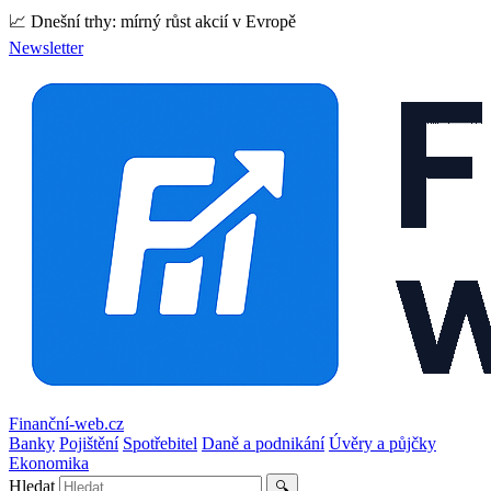
📈 Dnešní trhy: mírný růst akcií v Evropě
Newsletter
Finanční-web.cz
Banky
Pojištění
Spotřebitel
Daně a podnikání
Úvěry a půjčky
Ekonomika
Hledat
🔍