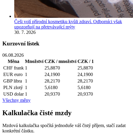
Češi volí přírodní kosmetiku kvůli zdraví. Odborníci však
upozorňují na přetrvávající mýty
30. 7. 2026
Kurzovní lístek
06.08.2026
Měna
Množství
CZK / množství
CZK / 1
CHF
frank
1
25,8870
25,8870
EUR
euro
1
24,1900
24,1900
GBP
libra
1
28,2170
28,2170
PLN
zlotý
1
5,6180
5,6180
USD
dolar
1
20,9370
20,9370
Všechny měny
Kalkulačka čisté mzdy
Mzdová kalkulačka spočítá jednoduše váš čistý příjem, stačí zadat
konkrétní částku.