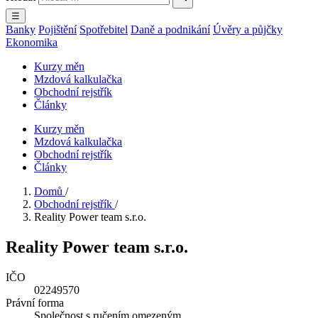
☰
Banky
Pojištění
Spotřebitel
Daně a podnikání
Úvěry a půjčky
Ekonomika
Kurzy měn
Mzdová kalkulačka
Obchodní rejstřík
Články
Kurzy měn
Mzdová kalkulačka
Obchodní rejstřík
Články
Domů
/
Obchodní rejstřík
/
Reality Power team s.r.o.
Reality Power team s.r.o.
IČO
02249570
Právní forma
Společnost s ručením omezeným