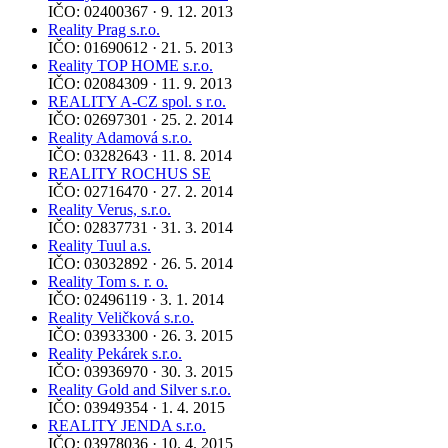
IČO: 02400367 · 9. 12. 2013
Reality Prag s.r.o.
IČO: 01690612 · 21. 5. 2013
Reality TOP HOME s.r.o.
IČO: 02084309 · 11. 9. 2013
REALITY A-CZ spol. s r.o.
IČO: 02697301 · 25. 2. 2014
Reality Adamová s.r.o.
IČO: 03282643 · 11. 8. 2014
REALITY ROCHUS SE
IČO: 02716470 · 27. 2. 2014
Reality Verus, s.r.o.
IČO: 02837731 · 31. 3. 2014
Reality Tuul a.s.
IČO: 03032892 · 26. 5. 2014
Reality Tom s. r. o.
IČO: 02496119 · 3. 1. 2014
Reality Veličková s.r.o.
IČO: 03933300 · 26. 3. 2015
Reality Pekárek s.r.o.
IČO: 03936970 · 30. 3. 2015
Reality Gold and Silver s.r.o.
IČO: 03949354 · 1. 4. 2015
REALITY JENDA s.r.o.
IČO: 03978036 · 10. 4. 2015