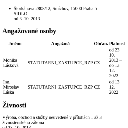
Štorkánova 2808/12, Smíchov, 15000 Praha 5
SIDLO
od 3. 10. 2013
Angažované osoby
Jméno
Angažmá
Občan.
Platnost
od 23.
10.
Monika
2013 –
STATUTARNI_ZASTUPCE_RZP
CZ
Lásková
do 13.
12.
2022
Ing.
od 13.
Miroslav
STATUTARNI_ZASTUPCE_RZP
CZ
12.
Láska
2022
Živnosti
Výroba, obchod a služby neuvedené v přílohách 1 až 3
živnostenského zákona
od 23. 10. 2013