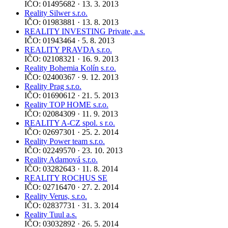
IČO: 01495682 · 13. 3. 2013
Reality Silwer s.r.o.
IČO: 01983881 · 13. 8. 2013
REALITY INVESTING Private, a.s.
IČO: 01943464 · 5. 8. 2013
REALITY PRAVDA s.r.o.
IČO: 02108321 · 16. 9. 2013
Reality Bohemia Kolín s.r.o.
IČO: 02400367 · 9. 12. 2013
Reality Prag s.r.o.
IČO: 01690612 · 21. 5. 2013
Reality TOP HOME s.r.o.
IČO: 02084309 · 11. 9. 2013
REALITY A-CZ spol. s r.o.
IČO: 02697301 · 25. 2. 2014
Reality Power team s.r.o.
IČO: 02249570 · 23. 10. 2013
Reality Adamová s.r.o.
IČO: 03282643 · 11. 8. 2014
REALITY ROCHUS SE
IČO: 02716470 · 27. 2. 2014
Reality Verus, s.r.o.
IČO: 02837731 · 31. 3. 2014
Reality Tuul a.s.
IČO: 03032892 · 26. 5. 2014