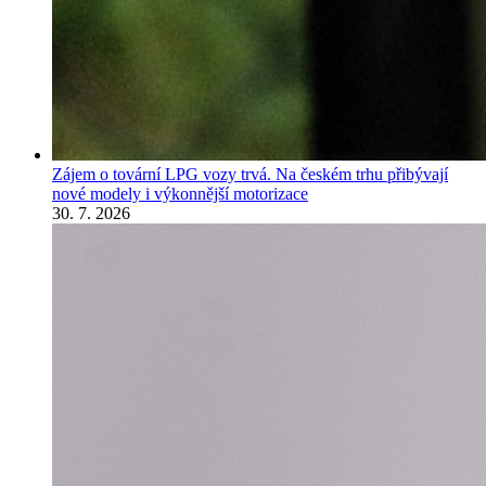
Zájem o tovární LPG vozy trvá. Na českém trhu přibývají
nové modely i výkonnější motorizace
30. 7. 2026