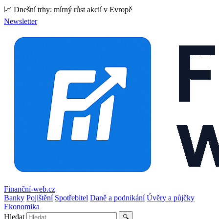
📈 Dnešní trhy: mírný růst akcií v Evropě
Newsletter
Finanční-web.cz
Banky
Pojištění
Spotřebitel
Daně a podnikání
Úvěry a půjčky
Ekonomika
Hledat
🔍