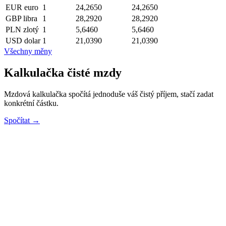
EUR
euro
1
24,2650
24,2650
GBP
libra
1
28,2920
28,2920
PLN
zlotý
1
5,6460
5,6460
USD
dolar
1
21,0390
21,0390
Všechny měny
Kalkulačka čisté mzdy
Mzdová kalkulačka spočítá jednoduše váš čistý příjem, stačí zadat
konkrétní částku.
Spočítat →