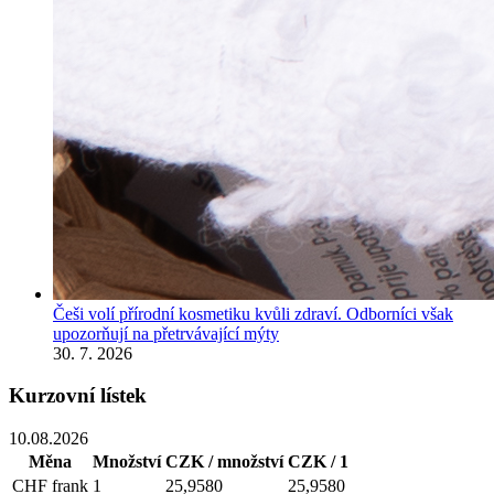
Češi volí přírodní kosmetiku kvůli zdraví. Odborníci však
upozorňují na přetrvávající mýty
30. 7. 2026
Kurzovní lístek
10.08.2026
Měna
Množství
CZK / množství
CZK / 1
CHF
frank
1
25,9580
25,9580