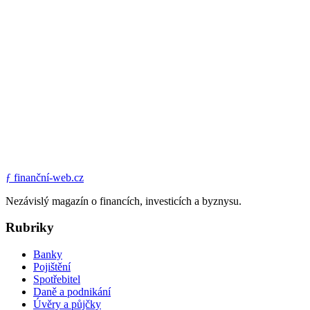
ƒ
finanční-web.cz
Nezávislý magazín o financích, investicích a byznysu.
Rubriky
Banky
Pojištění
Spotřebitel
Daně a podnikání
Úvěry a půjčky