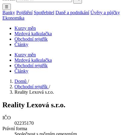
☰
Banky
Pojištění
Spotřebitel
Daně a podnikání
Úvěry a půjčky
Ekonomika
Kurzy měn
Mzdová kalkulačka
Obchodní rejstřík
Články
Kurzy měn
Mzdová kalkulačka
Obchodní rejstřík
Články
Domů
/
Obchodní rejstřík
/
Reality Lexová s.r.o.
Reality Lexová s.r.o.
IČO
02235170
Právní forma
Společnost s ručením omezeným