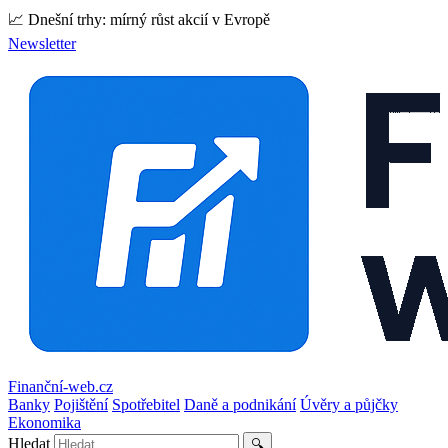
📈 Dnešní trhy: mírný růst akcií v Evropě
Newsletter
Finanční-web.cz
Banky
Pojištění
Spotřebitel
Daně a podnikání
Úvěry a půjčky
Ekonomika
Hledat
🔍