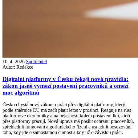
10. 4. 2026
Spotřebitel
Autor:
Redakce
Digitální platformy v Česku čekají nová pravidla:
zákon jasně vymezí postavení pracovníků a omezí
moc algoritmů
Česko chystá nový zákon o práci přes digitální platformy, který
podle směrnice EU má začít platit letos v prosinci. Reaguje na růst
platformové ekonomiky a na nejasnosti kolem postavení lidí, kteří
přes platformy pracují. Nová úprava má posílit ochranu pracovníků,
zpřehlednit fungování algoritmického řízení a usnadnit posuzování
toho, kdy jde o samostatnou činnost a kdy už o závislou práci.