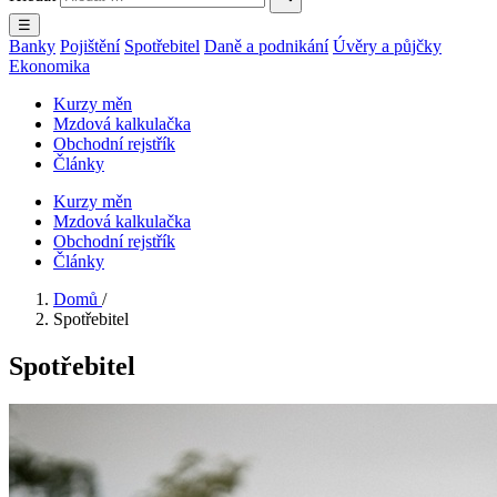
☰
Banky
Pojištění
Spotřebitel
Daně a podnikání
Úvěry a půjčky
Ekonomika
Kurzy měn
Mzdová kalkulačka
Obchodní rejstřík
Články
Kurzy měn
Mzdová kalkulačka
Obchodní rejstřík
Články
Domů
/
Spotřebitel
Spotřebitel