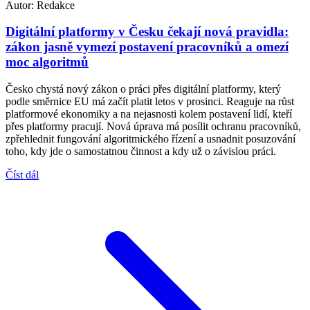
Autor:
Redakce
Digitální platformy v Česku čekají nová pravidla:
zákon jasně vymezí postavení pracovníků a omezí
moc algoritmů
Česko chystá nový zákon o práci přes digitální platformy, který
podle směrnice EU má začít platit letos v prosinci. Reaguje na růst
platformové ekonomiky a na nejasnosti kolem postavení lidí, kteří
přes platformy pracují. Nová úprava má posílit ochranu pracovníků,
zpřehlednit fungování algoritmického řízení a usnadnit posuzování
toho, kdy jde o samostatnou činnost a kdy už o závislou práci.
Číst dál