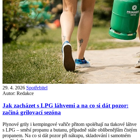
29. 4. 2026
Spotřebitel
Autor:
Redakce
Jak zacházet s LPG láhvemi a na co si dát pozor:
začíná grilovací sezóna
Plynové grily i kempingové vařiče přitom spoléhají na tlakové láhve
s LPG – směsí propanu a butanu, případně stále oblíbenějším čistým
propanem. Na co si dát pozor při nákupu, skladování i samotném