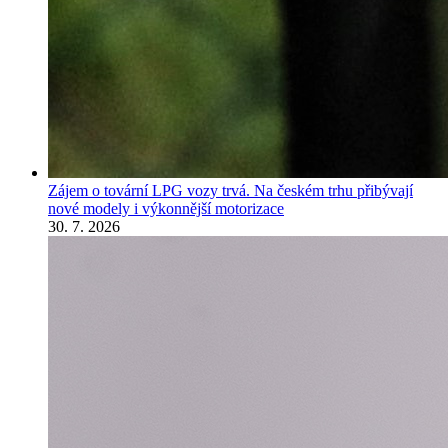
Zájem o tovární LPG vozy trvá. Na českém trhu přibývají
nové modely i výkonnější motorizace
30. 7. 2026