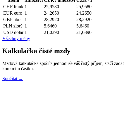
Měna
Množství
CZK / množství
CZK / 1
CHF
frank
1
25,9580
25,9580
EUR
euro
1
24,2650
24,2650
GBP
libra
1
28,2920
28,2920
PLN
zlotý
1
5,6460
5,6460
USD
dolar
1
21,0390
21,0390
Všechny měny
Kalkulačka čisté mzdy
Mzdová kalkulačka spočítá jednoduše váš čistý příjem, stačí zadat
konkrétní částku.
Spočítat →