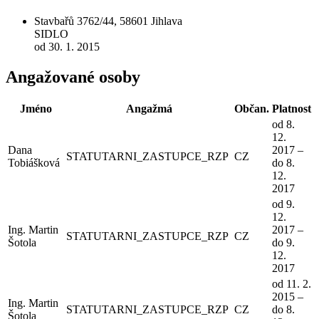
Stavbařů 3762/44, 58601 Jihlava
SIDLO
od 30. 1. 2015
Angažované osoby
Jméno
Angažmá
Občan.
Platnost
od 8.
12.
Dana
2017 –
STATUTARNI_ZASTUPCE_RZP
CZ
Tobiášková
do 8.
12.
2017
od 9.
12.
Ing. Martin
2017 –
STATUTARNI_ZASTUPCE_RZP
CZ
Šotola
do 9.
12.
2017
od 11. 2.
2015 –
Ing. Martin
STATUTARNI_ZASTUPCE_RZP
CZ
do 8.
Šotola