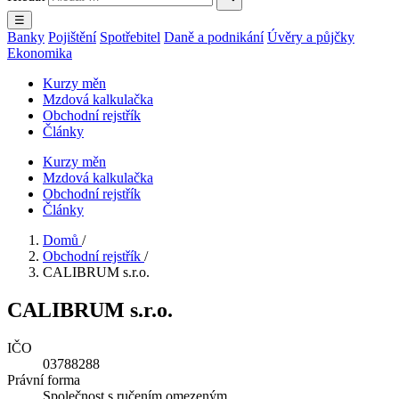
☰
Banky
Pojištění
Spotřebitel
Daně a podnikání
Úvěry a půjčky
Ekonomika
Kurzy měn
Mzdová kalkulačka
Obchodní rejstřík
Články
Kurzy měn
Mzdová kalkulačka
Obchodní rejstřík
Články
Domů
/
Obchodní rejstřík
/
CALIBRUM s.r.o.
CALIBRUM s.r.o.
IČO
03788288
Právní forma
Společnost s ručením omezeným