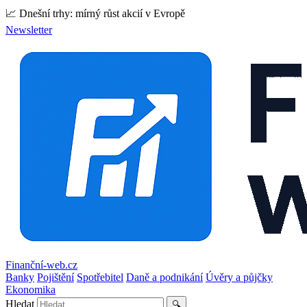
📈 Dnešní trhy: mírný růst akcií v Evropě
Newsletter
Finanční-web.cz
Banky
Pojištění
Spotřebitel
Daně a podnikání
Úvěry a půjčky
Ekonomika
Hledat
🔍