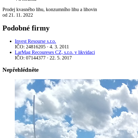
Prodej kvasného lihu, konzumního lihu a lihovin
od 21. 11. 2022
Podobné firmy
Invest Resourse s.r.o.
IČO: 24816205 · 4. 3. 2011
LarMag Recoureses CZ, s.r.o. v likvidaci
IČO: 07144377 · 22. 5. 2017
Nepřehlédněte