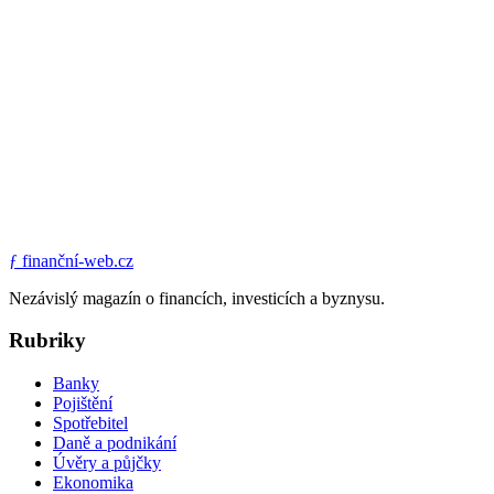
ƒ
finanční-web.cz
Nezávislý magazín o financích, investicích a byznysu.
Rubriky
Banky
Pojištění
Spotřebitel
Daně a podnikání
Úvěry a půjčky
Ekonomika