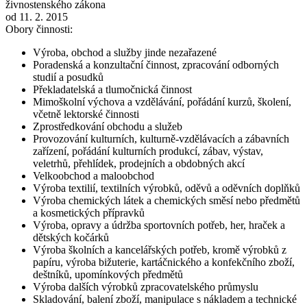
živnostenského zákona
od 11. 2. 2015
Obory činnosti:
Výroba, obchod a služby jinde nezařazené
Poradenská a konzultační činnost, zpracování odborných
studií a posudků
Překladatelská a tlumočnická činnost
Mimoškolní výchova a vzdělávání, pořádání kurzů, školení,
včetně lektorské činnosti
Zprostředkování obchodu a služeb
Provozování kulturních, kulturně-vzdělávacích a zábavních
zařízení, pořádání kulturních produkcí, zábav, výstav,
veletrhů, přehlídek, prodejních a obdobných akcí
Velkoobchod a maloobchod
Výroba textilií, textilních výrobků, oděvů a oděvních doplňků
Výroba chemických látek a chemických směsí nebo předmětů
a kosmetických přípravků
Výroba, opravy a údržba sportovních potřeb, her, hraček a
dětských kočárků
Výroba školních a kancelářských potřeb, kromě výrobků z
papíru, výroba bižuterie, kartáčnického a konfekčního zboží,
deštníků, upomínkových předmětů
Výroba dalších výrobků zpracovatelského průmyslu
Skladování, balení zboží, manipulace s nákladem a technické