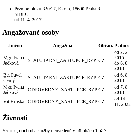
Prvního pluku 320/17, Karlín, 18600 Praha 8
SIDLO
od 11. 4. 2017
Angažované osoby
Jméno
Angažmá
Občan.
Platnost
od 2. 2.
Mgr. Ivana
2015 –
STATUTARNI_ZASTUPCE_RZP
CZ
Jačková
do 6. 8.
2018
Bc. Pavel
od 6. 8.
STATUTARNI_ZASTUPCE_RZP
CZ
Černý
2018
Mgr. Ivana
od 7. 8.
ODPOVEDNY_ZASTUPCE_RZP
CZ
Jačková
2018
od 14.
Vít Hruška
ODPOVEDNY_ZASTUPCE_RZP
CZ
11. 2022
Živnosti
Výroba, obchod a služby neuvedené v přílohách 1 až 3