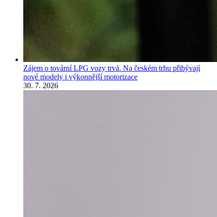
Zájem o tovární LPG vozy trvá. Na českém trhu přibývají
nové modely i výkonnější motorizace
30. 7. 2026