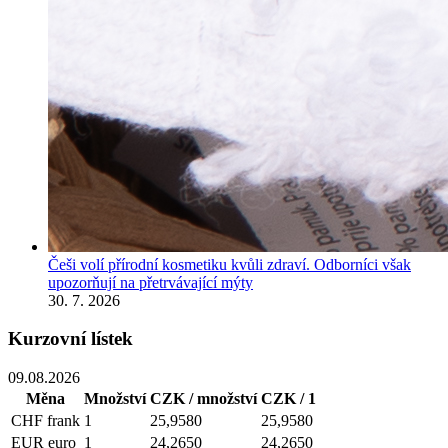
Češi volí přírodní kosmetiku kvůli zdraví. Odborníci však
upozorňují na přetrvávající mýty
30. 7. 2026
Kurzovní lístek
09.08.2026
Měna
Množství
CZK / množství
CZK / 1
CHF
frank
1
25,9580
25,9580
EUR
euro
1
24,2650
24,2650