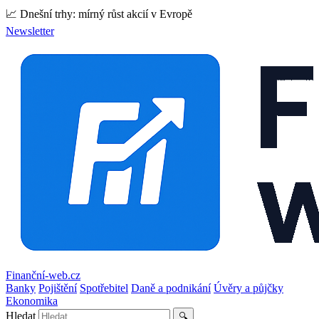
📈 Dnešní trhy: mírný růst akcií v Evropě
Newsletter
Finanční-web.cz
Banky
Pojištění
Spotřebitel
Daně a podnikání
Úvěry a půjčky
Ekonomika
Hledat
🔍