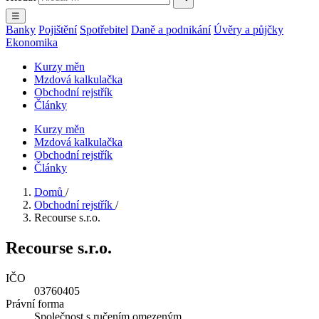
☰
Banky
Pojištění
Spotřebitel
Daně a podnikání
Úvěry a půjčky
Ekonomika
Kurzy měn
Mzdová kalkulačka
Obchodní rejstřík
Články
Kurzy měn
Mzdová kalkulačka
Obchodní rejstřík
Články
Domů
/
Obchodní rejstřík
/
Recourse s.r.o.
Recourse s.r.o.
IČO
03760405
Právní forma
Společnost s ručením omezeným