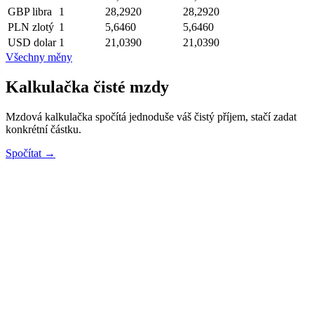
GBP
libra
1
28,2920
28,2920
PLN
zlotý
1
5,6460
5,6460
USD
dolar
1
21,0390
21,0390
Všechny měny
Kalkulačka čisté mzdy
Mzdová kalkulačka spočítá jednoduše váš čistý příjem, stačí zadat
konkrétní částku.
Spočítat →