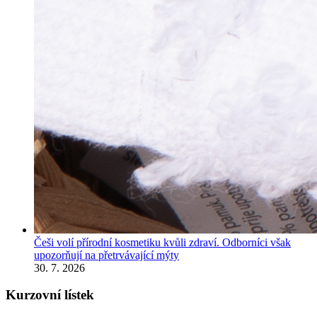
Češi volí přírodní kosmetiku kvůli zdraví. Odborníci však
upozorňují na přetrvávající mýty
30. 7. 2026
Kurzovní lístek