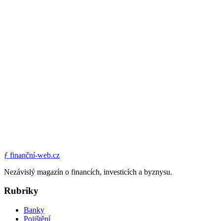
ƒ
finanční-web.cz
Nezávislý magazín o financích, investicích a byznysu.
Rubriky
Banky
Pojištění