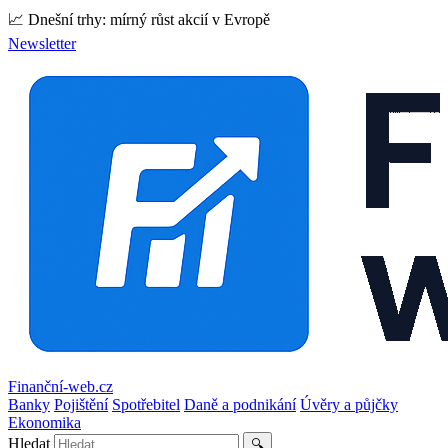
📈 Dnešní trhy: mírný růst akcií v Evropě
Newsletter
Finanční-web.cz
Banky
Pojištění
Spotřebitel
Daně a podnikání
Úvěry a půjčky
Ekonomika
Hledat
🔍