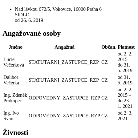
Nad lávkou 672/5, Vokovice, 16000 Praha 6
SIDLO
od 26. 6. 2019
Angažované osoby
Jméno
Angažmá
Občan.
Platnost
od 2. 2.
Lucie
2015 –
STATUTARNI_ZASTUPCE_RZP
CZ
Večerková
do 31.
5. 2019
Dalibor
od 31.
STATUTARNI_ZASTUPCE_RZP
CZ
Večerka
5. 2019
od 2. 2.
Ing. Zdeněk
2015 –
ODPOVEDNY_ZASTUPCE_RZP
CZ
Prokopec
do 23.
1. 2021
Ing. Ivo
od 2. 3.
ODPOVEDNY_ZASTUPCE_RZP
CZ
Švarc
2021
Živnosti