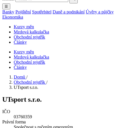
☰
Banky
Pojištění
Spotřebitel
Daně a podnikání
Úvěry a půjčky
Ekonomika
Kurzy měn
Mzdová kalkulačka
Obchodní rejstřík
Články
Kurzy měn
Mzdová kalkulačka
Obchodní rejstřík
Články
Domů
/
Obchodní rejstřík
/
UTsport s.r.o.
UTsport s.r.o.
IČO
03760359
Právní forma
Společnost s ručením omezeným