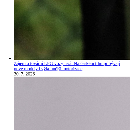
Zájem o tovární LPG vozy trvá. Na českém trhu přibývají
nové modely i výkonnější motorizace
30. 7. 2026