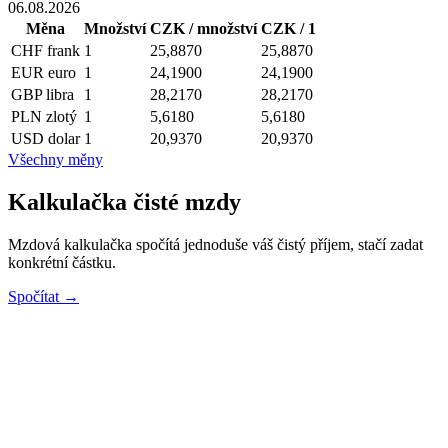
06.08.2026
Měna
Množství
CZK / množství
CZK / 1
CHF
frank
1
25,8870
25,8870
EUR
euro
1
24,1900
24,1900
GBP
libra
1
28,2170
28,2170
PLN
zlotý
1
5,6180
5,6180
USD
dolar
1
20,9370
20,9370
Všechny měny
Kalkulačka čisté mzdy
Mzdová kalkulačka spočítá jednoduše váš čistý příjem, stačí zadat
konkrétní částku.
Spočítat →