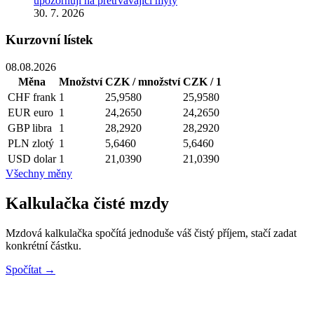
upozorňují na přetrvávající mýty
30. 7. 2026
Kurzovní lístek
08.08.2026
Měna
Množství
CZK / množství
CZK / 1
CHF
frank
1
25,9580
25,9580
EUR
euro
1
24,2650
24,2650
GBP
libra
1
28,2920
28,2920
PLN
zlotý
1
5,6460
5,6460
USD
dolar
1
21,0390
21,0390
Všechny měny
Kalkulačka čisté mzdy
Mzdová kalkulačka spočítá jednoduše váš čistý příjem, stačí zadat
konkrétní částku.
Spočítat →