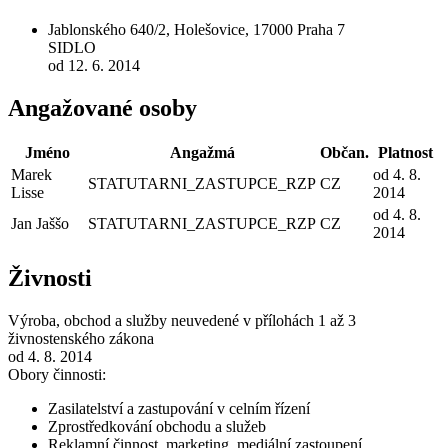
Jablonského 640/2, Holešovice, 17000 Praha 7
SIDLO
od 12. 6. 2014
Angažované osoby
Jméno
Angažmá
Občan.
Platnost
Marek
od 4. 8.
STATUTARNI_ZASTUPCE_RZP
CZ
Lisse
2014
od 4. 8.
Jan Jaššo
STATUTARNI_ZASTUPCE_RZP
CZ
2014
Živnosti
Výroba, obchod a služby neuvedené v přílohách 1 až 3
živnostenského zákona
od 4. 8. 2014
Obory činnosti:
Zasilatelství a zastupování v celním řízení
Zprostředkování obchodu a služeb
Reklamní činnost, marketing, mediální zastoupení