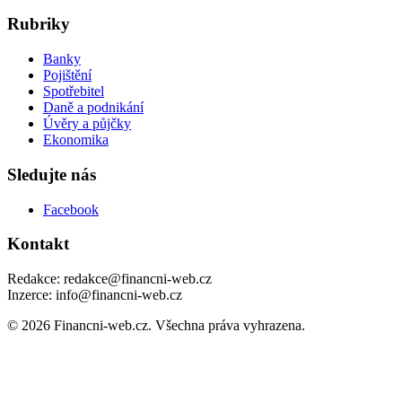
Rubriky
Banky
Pojištění
Spotřebitel
Daně a podnikání
Úvěry a půjčky
Ekonomika
Sledujte nás
Facebook
Kontakt
Redakce: redakce@financni-web.cz
Inzerce: info@financni-web.cz
© 2026 Financni-web.cz. Všechna práva vyhrazena.