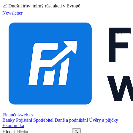
📈 Dnešní trhy: mírný růst akcií v Evropě
Newsletter
Finanční-web.cz
Banky
Pojištění
Spotřebitel
Daně a podnikání
Úvěry a půjčky
Ekonomika
Hledat
🔍