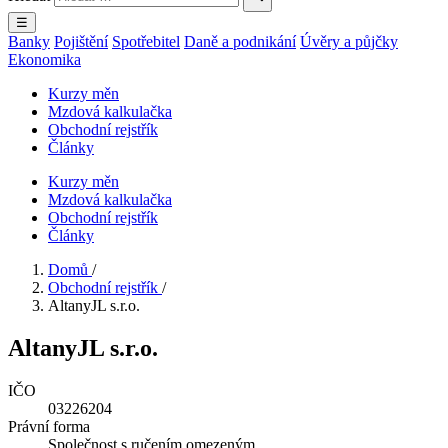
☰
Banky
Pojištění
Spotřebitel
Daně a podnikání
Úvěry a půjčky
Ekonomika
Kurzy měn
Mzdová kalkulačka
Obchodní rejstřík
Články
Kurzy měn
Mzdová kalkulačka
Obchodní rejstřík
Články
Domů
/
Obchodní rejstřík
/
AltanyJL s.r.o.
AltanyJL s.r.o.
IČO
03226204
Právní forma
Společnost s ručením omezeným