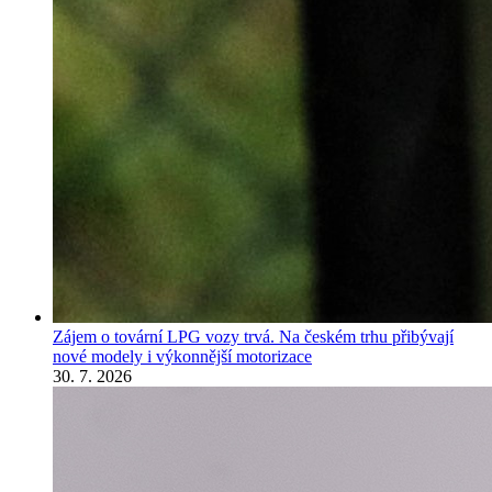
Zájem o tovární LPG vozy trvá. Na českém trhu přibývají
nové modely i výkonnější motorizace
30. 7. 2026