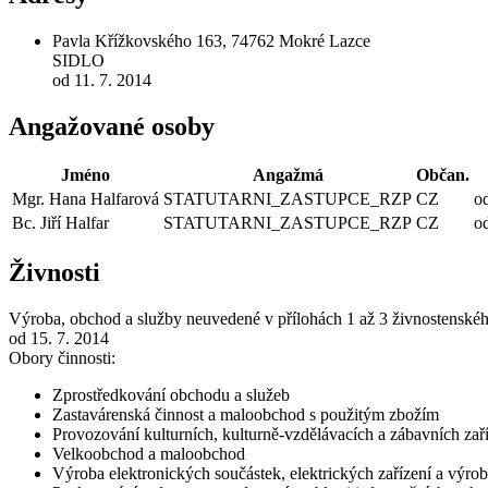
Pavla Křížkovského 163, 74762 Mokré Lazce
SIDLO
od 11. 7. 2014
Angažované osoby
Jméno
Angažmá
Občan.
Mgr. Hana Halfarová
STATUTARNI_ZASTUPCE_RZP
CZ
o
Bc. Jiří Halfar
STATUTARNI_ZASTUPCE_RZP
CZ
o
Živnosti
Výroba, obchod a služby neuvedené v přílohách 1 až 3 živnostenské
od 15. 7. 2014
Obory činnosti:
Zprostředkování obchodu a služeb
Zastavárenská činnost a maloobchod s použitým zbožím
Provozování kulturních, kulturně-vzdělávacích a zábavních zaří
Velkoobchod a maloobchod
Výroba elektronických součástek, elektrických zařízení a výroba