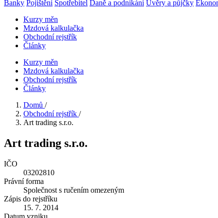
Banky
Pojištění
Spotřebitel
Daně a podnikání
Úvěry a půjčky
Ekono
Kurzy měn
Mzdová kalkulačka
Obchodní rejstřík
Články
Kurzy měn
Mzdová kalkulačka
Obchodní rejstřík
Články
Domů
/
Obchodní rejstřík
/
Art trading s.r.o.
Art trading s.r.o.
IČO
03202810
Právní forma
Společnost s ručením omezeným
Zápis do rejstříku
15. 7. 2014
Datum vzniku