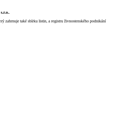
s.r.o.
.
rý zahrnuje také sbírku listin, a registru živnostenského podnikání