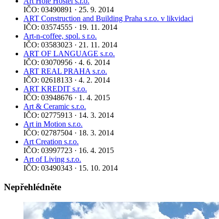
Art Hole Hostel s.r.o.
IČO: 03490891 · 25. 9. 2014
ART Construction and Building Praha s.r.o. v likvidaci
IČO: 03574555 · 19. 11. 2014
Art-n-coffee, spol. s r.o.
IČO: 03583023 · 21. 11. 2014
ART OF LANGUAGE s.r.o.
IČO: 03070956 · 4. 6. 2014
ART REAL PRAHA s.r.o.
IČO: 02618133 · 4. 2. 2014
ART KREDIT s.r.o.
IČO: 03948676 · 1. 4. 2015
Art & Ceramic s.r.o.
IČO: 02775913 · 14. 3. 2014
Art in Motion s.r.o.
IČO: 02787504 · 18. 3. 2014
Art Creation s.r.o.
IČO: 03997723 · 16. 4. 2015
Art of Living s.r.o.
IČO: 03490343 · 15. 10. 2014
Nepřehlédněte