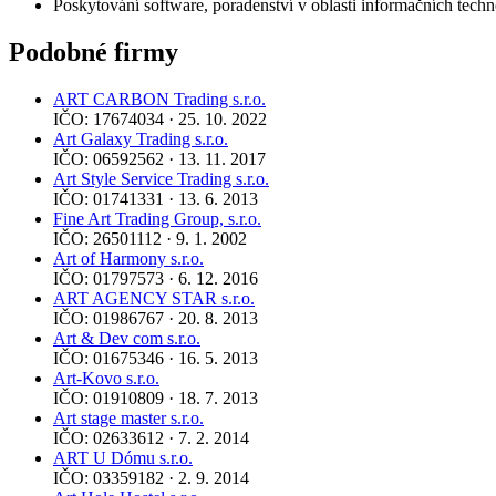
Poskytování software, poradenství v oblasti informačních techno
Podobné firmy
ART CARBON Trading s.r.o.
IČO: 17674034 · 25. 10. 2022
Art Galaxy Trading s.r.o.
IČO: 06592562 · 13. 11. 2017
Art Style Service Trading s.r.o.
IČO: 01741331 · 13. 6. 2013
Fine Art Trading Group, s.r.o.
IČO: 26501112 · 9. 1. 2002
Art of Harmony s.r.o.
IČO: 01797573 · 6. 12. 2016
ART AGENCY STAR s.r.o.
IČO: 01986767 · 20. 8. 2013
Art & Dev com s.r.o.
IČO: 01675346 · 16. 5. 2013
Art-Kovo s.r.o.
IČO: 01910809 · 18. 7. 2013
Art stage master s.r.o.
IČO: 02633612 · 7. 2. 2014
ART U Dómu s.r.o.
IČO: 03359182 · 2. 9. 2014