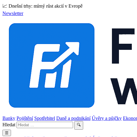
📈 Dnešní trhy: mírný růst akcií v Evropě
Newsletter
Banky
Pojištění
Spotřebitel
Daně a podnikání
Úvěry a půjčky
Ekono
Hledat
🔍
☰