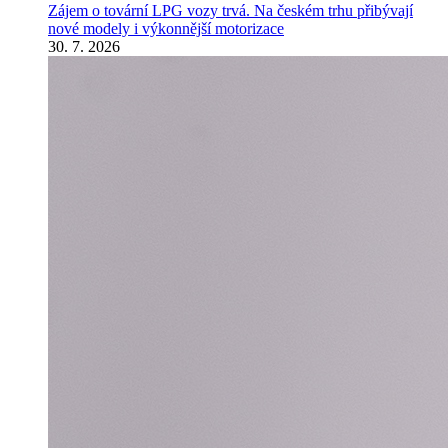
Zájem o tovární LPG vozy trvá. Na českém trhu přibývají
nové modely i výkonnější motorizace
30. 7. 2026