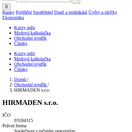
☰
Banky
Pojištění
Spotřebitel
Daně a podnikání
Úvěry a půjčky
Ekonomika
Kurzy měn
Mzdová kalkulačka
Obchodní rejstřík
Články
Kurzy měn
Mzdová kalkulačka
Obchodní rejstřík
Články
Domů
/
Obchodní rejstřík
/
HIRMADEN s.r.o.
HIRMADEN s.r.o.
IČO
03184315
Právní forma
Společnost s ručením omezeným