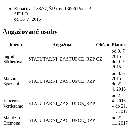
Roháčova 188/37, Žižkov, 13000 Praha 3
SIDLO
od 16. 7. 2015
Angažované osoby
Jméno
Angažmá
Občan.
Platnost
od 9. 7.
Ingrid
2015 –
STATUTARNI_ZASTUPCE_RZP
CZ
Stirberová
do 9. 7.
2015
od 8. 6.
Marzio
2015 –
STATUTARNI_ZASTUPCE_RZP
—
Spaziani
do 21.
4. 2016
od 21.
Vincenzo
4. 2016
STATUTARNI_ZASTUPCE_RZP
—
Verderame
– do 21.
11. 2017
Maurizio
od 21.
STATUTARNI_ZASTUPCE_RZP
—
Cremona
11. 2017