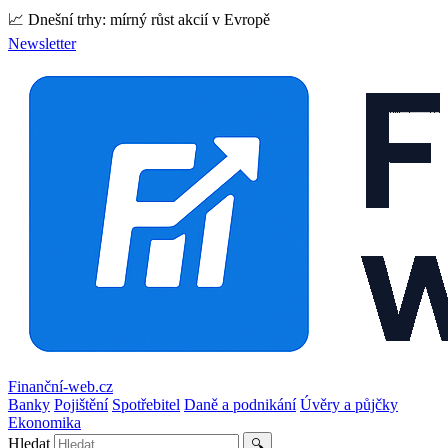
📈 Dnešní trhy: mírný růst akcií v Evropě
Newsletter
Finanční-web.cz
Banky
Pojištění
Spotřebitel
Daně a podnikání
Úvěry a půjčky
Ekonomika
Hledat
🔍