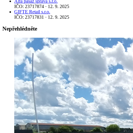
Alfa pasáž správa s.r.o.
IČO: 23717874 · 12. 9. 2025
GIFTE Retail s.r.o.
IČO: 23717831 · 12. 9. 2025
Nepřehlédněte