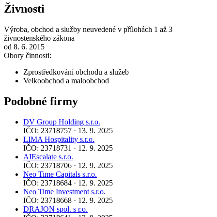
Živnosti
Výroba, obchod a služby neuvedené v přílohách 1 až 3
živnostenského zákona
od 8. 6. 2015
Obory činnosti:
Zprostředkování obchodu a služeb
Velkoobchod a maloobchod
Podobné firmy
DV Group Holding s.r.o.
IČO: 23718757 · 13. 9. 2025
LIMA Hospitality s.r.o.
IČO: 23718731 · 12. 9. 2025
AIEscalate s.r.o.
IČO: 23718706 · 12. 9. 2025
Neo Time Capitals s.r.o.
IČO: 23718684 · 12. 9. 2025
Neo Time Investment s.r.o.
IČO: 23718668 · 12. 9. 2025
DRAJON spol. s r.o.