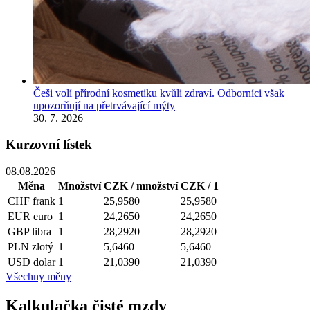
Češi volí přírodní kosmetiku kvůli zdraví. Odborníci však
upozorňují na přetrvávající mýty
30. 7. 2026
Kurzovní lístek
08.08.2026
Měna
Množství
CZK / množství
CZK / 1
CHF
frank
1
25,9580
25,9580
EUR
euro
1
24,2650
24,2650
GBP
libra
1
28,2920
28,2920
PLN
zlotý
1
5,6460
5,6460
USD
dolar
1
21,0390
21,0390
Všechny měny
Kalkulačka čisté mzdy