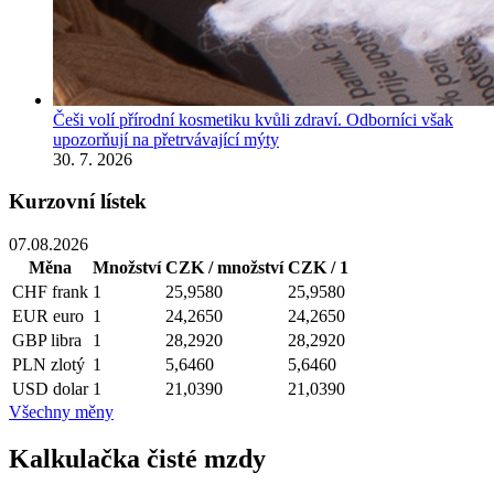
Češi volí přírodní kosmetiku kvůli zdraví. Odborníci však
upozorňují na přetrvávající mýty
30. 7. 2026
Kurzovní lístek
07.08.2026
Měna
Množství
CZK / množství
CZK / 1
CHF
frank
1
25,9580
25,9580
EUR
euro
1
24,2650
24,2650
GBP
libra
1
28,2920
28,2920
PLN
zlotý
1
5,6460
5,6460
USD
dolar
1
21,0390
21,0390
Všechny měny
Kalkulačka čisté mzdy