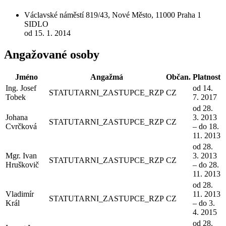
Václavské náměstí 819/43, Nové Město, 11000 Praha 1
SIDLO
od 15. 1. 2014
Angažované osoby
Jméno
Angažmá
Občan.
Platnost
Ing. Josef
od 14.
STATUTARNI_ZASTUPCE_RZP
CZ
Tobek
7. 2017
od 28.
Johana
3. 2013
STATUTARNI_ZASTUPCE_RZP
CZ
Cvrčková
– do 18.
11. 2013
od 28.
Mgr. Ivan
3. 2013
STATUTARNI_ZASTUPCE_RZP
CZ
Hruškovič
– do 28.
11. 2013
od 28.
Vladimír
11. 2013
STATUTARNI_ZASTUPCE_RZP
CZ
Král
– do 3.
4. 2015
od 28.