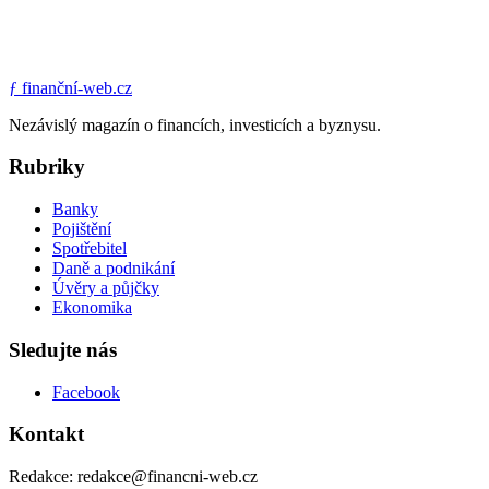
ƒ
finanční-web.cz
Nezávislý magazín o financích, investicích a byznysu.
Rubriky
Banky
Pojištění
Spotřebitel
Daně a podnikání
Úvěry a půjčky
Ekonomika
Sledujte nás
Facebook
Kontakt
Redakce: redakce@financni-web.cz