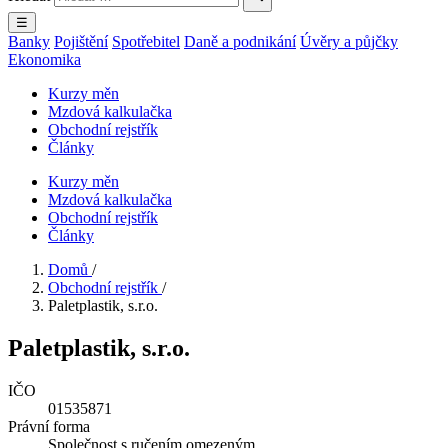
☰
Banky
Pojištění
Spotřebitel
Daně a podnikání
Úvěry a půjčky
Ekonomika
Kurzy měn
Mzdová kalkulačka
Obchodní rejstřík
Články
Kurzy měn
Mzdová kalkulačka
Obchodní rejstřík
Články
Domů
/
Obchodní rejstřík
/
Paletplastik, s.r.o.
Paletplastik, s.r.o.
IČO
01535871
Právní forma
Společnost s ručením omezeným