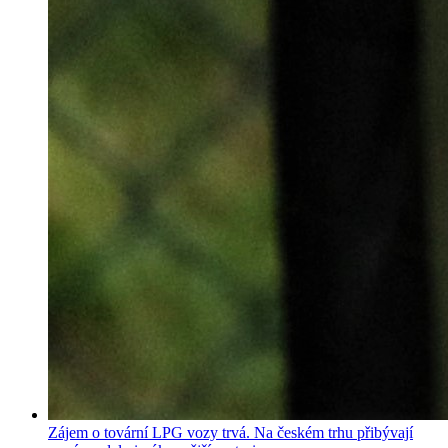
Zájem o tovární LPG vozy trvá. Na českém trhu přibývají