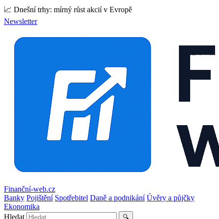
📈 Dnešní trhy: mírný růst akcií v Evropě
Newsletter
Finanční-web.cz
Banky
Pojištění
Spotřebitel
Daně a podnikání
Úvěry a půjčky
Ekonomika
Hledat
🔍