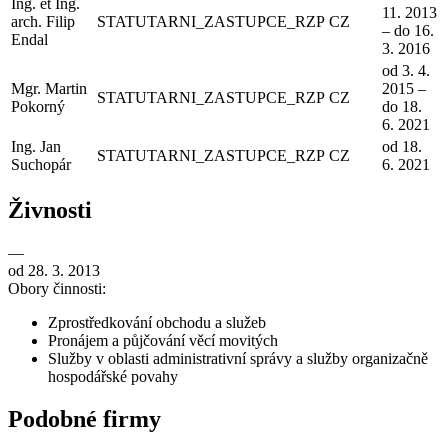
Ing. et Ing.
11. 2013
arch. Filip
STATUTARNI_ZASTUPCE_RZP
CZ
– do 16.
Endal
3. 2016
od 3. 4.
Mgr. Martin
2015 –
STATUTARNI_ZASTUPCE_RZP
CZ
Pokorný
do 18.
6. 2021
Ing. Jan
od 18.
STATUTARNI_ZASTUPCE_RZP
CZ
Suchopár
6. 2021
Živnosti
—
od 28. 3. 2013
Obory činnosti:
Zprostředkování obchodu a služeb
Pronájem a půjčování věcí movitých
Služby v oblasti administrativní správy a služby organizačně
hospodářské povahy
Podobné firmy