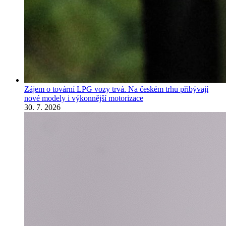
Zájem o tovární LPG vozy trvá. Na českém trhu přibývají
nové modely i výkonnější motorizace
30. 7. 2026