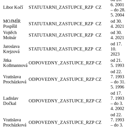
6. 2001
Libor Kočí
STATUTARNI_ZASTUPCE_RZP
CZ
– do 28.
5. 2004
MOJMÍR
od 30.
STATUTARNI_ZASTUPCE_RZP
CZ
Pospíšil
4. 2021
Vojtěch
od 30.
STATUTARNI_ZASTUPCE_RZP
CZ
Molnár
4. 2021
od 17.
Jaroslava
STATUTARNI_ZASTUPCE_RZP
CZ
10.
Krejzová
2023
Jitka
od 21.
ODPOVEDNY_ZASTUPCE_RZP
CZ
Kollmannová
5. 1993
od 22.
Vratislava
7. 1993
ODPOVEDNY_ZASTUPCE_RZP
CZ
Procházková
– do 31.
5. 1996
od 17.
Ladislav
7. 1993
ODPOVEDNY_ZASTUPCE_RZP
CZ
Dočkal
– do 3.
4. 2002
od 22.
Vratislava
7. 1993
ODPOVEDNY_ZASTUPCE_RZP
CZ
Procházková
– do 3.