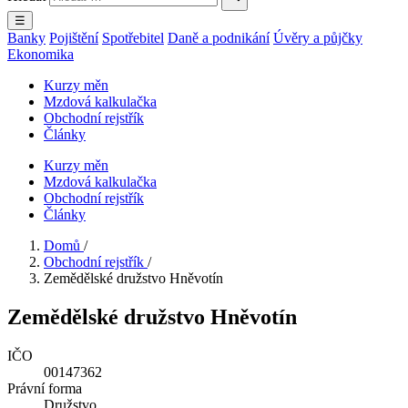
☰
Banky
Pojištění
Spotřebitel
Daně a podnikání
Úvěry a půjčky
Ekonomika
Kurzy měn
Mzdová kalkulačka
Obchodní rejstřík
Články
Kurzy měn
Mzdová kalkulačka
Obchodní rejstřík
Články
Domů
/
Obchodní rejstřík
/
Zemědělské družstvo Hněvotín
Zemědělské družstvo Hněvotín
IČO
00147362
Právní forma
Družstvo