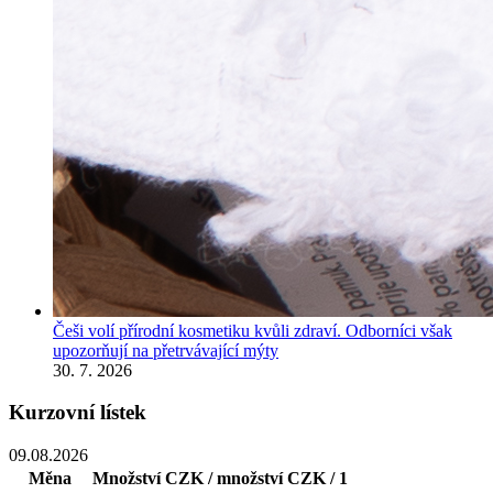
Češi volí přírodní kosmetiku kvůli zdraví. Odborníci však
upozorňují na přetrvávající mýty
30. 7. 2026
Kurzovní lístek
09.08.2026
Měna
Množství
CZK / množství
CZK / 1