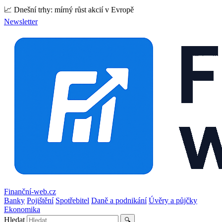
📈 Dnešní trhy: mírný růst akcií v Evropě
Newsletter
Finanční-web.cz
Banky
Pojištění
Spotřebitel
Daně a podnikání
Úvěry a půjčky
Ekonomika
Hledat
🔍