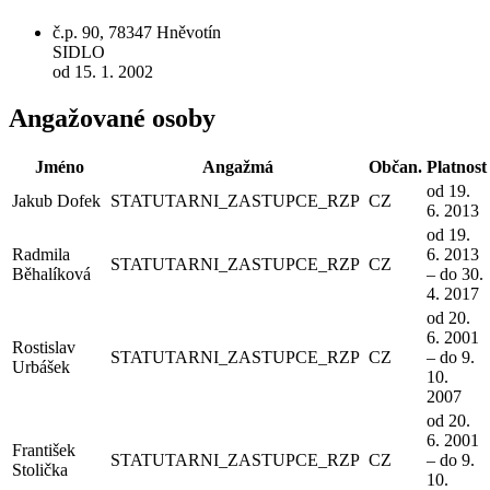
č.p. 90, 78347 Hněvotín
SIDLO
od 15. 1. 2002
Angažované osoby
Jméno
Angažmá
Občan.
Platnost
od 19.
Jakub Dofek
STATUTARNI_ZASTUPCE_RZP
CZ
6. 2013
od 19.
Radmila
6. 2013
STATUTARNI_ZASTUPCE_RZP
CZ
Běhalíková
– do 30.
4. 2017
od 20.
6. 2001
Rostislav
STATUTARNI_ZASTUPCE_RZP
CZ
– do 9.
Urbášek
10.
2007
od 20.
6. 2001
František
STATUTARNI_ZASTUPCE_RZP
CZ
– do 9.
Stolička
10.