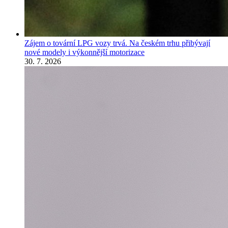
Zájem o tovární LPG vozy trvá. Na českém trhu přibývají
nové modely i výkonnější motorizace
30. 7. 2026