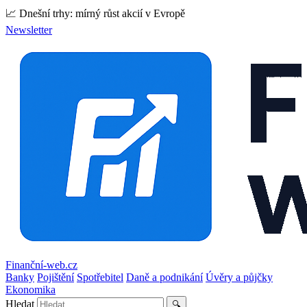
📈 Dnešní trhy: mírný růst akcií v Evropě
Newsletter
Finanční-web.cz
Banky
Pojištění
Spotřebitel
Daně a podnikání
Úvěry a půjčky
Ekonomika
Hledat
🔍