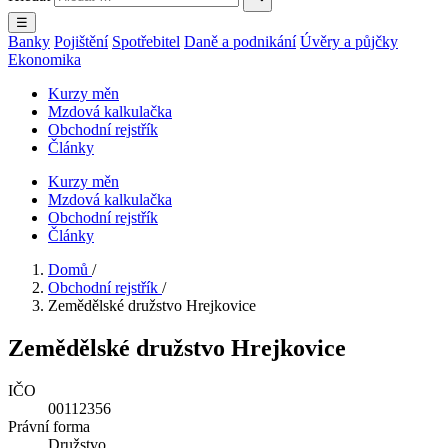
☰
Banky
Pojištění
Spotřebitel
Daně a podnikání
Úvěry a půjčky
Ekonomika
Kurzy měn
Mzdová kalkulačka
Obchodní rejstřík
Články
Kurzy měn
Mzdová kalkulačka
Obchodní rejstřík
Články
Domů
/
Obchodní rejstřík
/
Zemědělské družstvo Hrejkovice
Zemědělské družstvo Hrejkovice
IČO
00112356
Právní forma
Družstvo