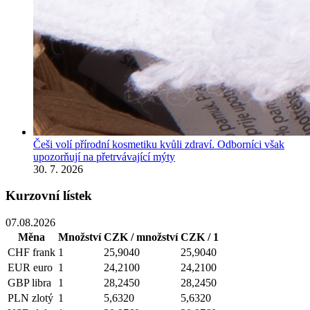
Češi volí přírodní kosmetiku kvůli zdraví. Odborníci však
upozorňují na přetrvávající mýty
30. 7. 2026
Kurzovní lístek
07.08.2026
Měna
Množství
CZK / množství
CZK / 1
CHF
frank
1
25,9040
25,9040
EUR
euro
1
24,2100
24,2100
GBP
libra
1
28,2450
28,2450
PLN
zlotý
1
5,6320
5,6320