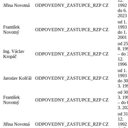
12.
Jiřina Novotná
ODPOVEDNY_ZASTUPCE_RZP
CZ
1992
do 6. 
2023
od 1. 
František
1993
ODPOVEDNY_ZASTUPCE_RZP
CZ
Novotný
do 1. 
2001
od 25
8. 19
Ing. Václav
ODPOVEDNY_ZASTUPCE_RZP
CZ
– do 
Kropáč
12.
1996
od 1. 
1993
Jaroslav Košťál
ODPOVEDNY_ZASTUPCE_RZP
CZ
do 30
3. 19
od 30
František
3. 19
ODPOVEDNY_ZASTUPCE_RZP
CZ
Novotný
– do 
3. 20
od 31
12.
Jiřina Novotná
ODPOVEDNY_ZASTUPCE_RZP
CZ
1992