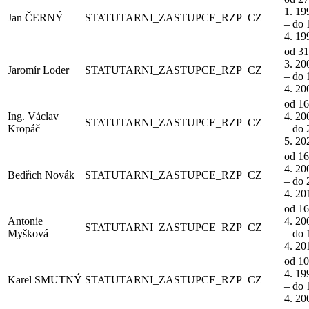
1. 19
Jan ČERNÝ
STATUTARNI_ZASTUPCE_RZP
CZ
– do 
4. 19
od 31
3. 20
Jaromír Loder
STATUTARNI_ZASTUPCE_RZP
CZ
– do 
4. 20
od 16
Ing. Václav
4. 20
STATUTARNI_ZASTUPCE_RZP
CZ
Kropáč
– do 
5. 20
od 16
4. 20
Bedřich Novák
STATUTARNI_ZASTUPCE_RZP
CZ
– do 
4. 20
od 16
Antonie
4. 20
STATUTARNI_ZASTUPCE_RZP
CZ
Myšková
– do 
4. 20
od 10
4. 19
Karel SMUTNÝ
STATUTARNI_ZASTUPCE_RZP
CZ
– do 
4. 20