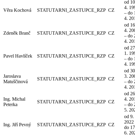
od 10
4. 19
Věra Kochová
STATUTARNI_ZASTUPCE_RZP
CZ
– do 
4. 20
od 16
4. 20
Zdeněk Branč
STATUTARNI_ZASTUPCE_RZP
CZ
– do 
4. 20
od 27
1. 19
Pavel Havlíček
STATUTARNI_ZASTUPCE_RZP
CZ
– do 
4. 19
od 30
Jaroslava
3. 20
STATUTARNI_ZASTUPCE_RZP
CZ
Matuščinová
– do 
4. 20
od 26
Ing. Michal
4. 20
STATUTARNI_ZASTUPCE_RZP
CZ
Peterka
– do 
5. 20
od 9. 
2022
Ing. Jiří Pevný
STATUTARNI_ZASTUPCE_RZP
CZ
do 17
6. 20