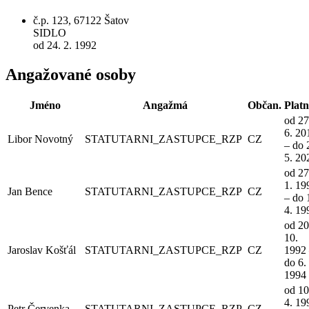
č.p. 123, 67122 Šatov
SIDLO
od 24. 2. 1992
Angažované osoby
Jméno
Angažmá
Občan.
Platn
od 27
6. 20
Libor Novotný
STATUTARNI_ZASTUPCE_RZP
CZ
– do 
5. 20
od 27
1. 19
Jan Bence
STATUTARNI_ZASTUPCE_RZP
CZ
– do 
4. 19
od 20
10.
Jaroslav Košťál
STATUTARNI_ZASTUPCE_RZP
CZ
1992
do 6. 
1994
od 10
4. 19
Petr Červenka
STATUTARNI_ZASTUPCE_RZP
CZ