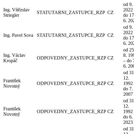
od 9. 
Ing. Vítězslav
2022
STATUTARNI_ZASTUPCE_RZP
CZ
Striegler
do 17
6. 20
od 9. 
2022
Ing. Pavel Sova
STATUTARNI_ZASTUPCE_RZP
CZ
do 17
6. 20
od 25
Ing. Václav
8. 19
ODPOVEDNY_ZASTUPCE_RZP
CZ
Kropáč
– do 
6. 20
od 31
12.
František
ODPOVEDNY_ZASTUPCE_RZP
CZ
1992
Novotný
do 7. 
2007
od 31
12.
František
ODPOVEDNY_ZASTUPCE_RZP
CZ
1992
Novotný
do 6. 
2023
od 31