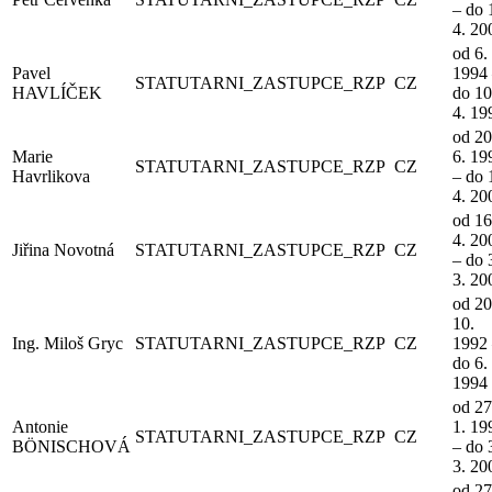
– do 
4. 20
od 6. 
Pavel
1994
STATUTARNI_ZASTUPCE_RZP
CZ
HAVLÍČEK
do 10
4. 19
od 20
Marie
6. 19
STATUTARNI_ZASTUPCE_RZP
CZ
Havrlikova
– do 
4. 20
od 16
4. 20
Jiřina Novotná
STATUTARNI_ZASTUPCE_RZP
CZ
– do 
3. 20
od 20
10.
Ing. Miloš Gryc
STATUTARNI_ZASTUPCE_RZP
CZ
1992
do 6. 
1994
od 27
Antonie
1. 19
STATUTARNI_ZASTUPCE_RZP
CZ
BÖNISCHOVÁ
– do 
3. 20
od 27