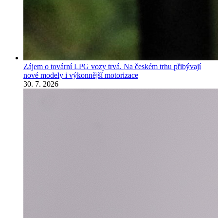
Zájem o tovární LPG vozy trvá. Na českém trhu přibývají
nové modely i výkonnější motorizace
30. 7. 2026