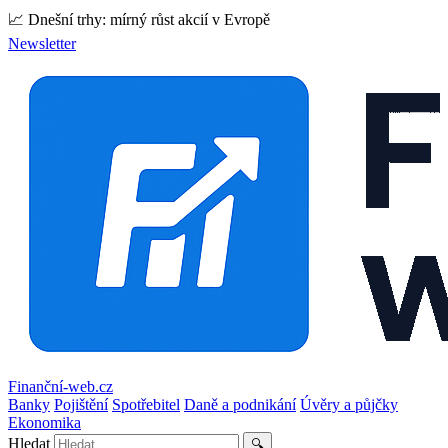
📈 Dnešní trhy: mírný růst akcií v Evropě
Newsletter
Finanční-web.cz
Banky
Pojištění
Spotřebitel
Daně a podnikání
Úvěry a půjčky
Ekonomika
Hledat
🔍