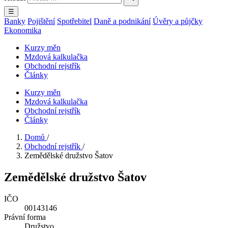
☰
Banky
Pojištění
Spotřebitel
Daně a podnikání
Úvěry a půjčky
Ekonomika
Kurzy měn
Mzdová kalkulačka
Obchodní rejstřík
Články
Kurzy měn
Mzdová kalkulačka
Obchodní rejstřík
Články
Domů
/
Obchodní rejstřík
/
Zemědělské družstvo Šatov
Zemědělské družstvo Šatov
IČO
00143146
Právní forma
Družstvo