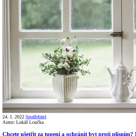
24. 1. 2022
Spotřebitel
Autor:
Lukáš Loučka
Chcete ušetřit za topení a ochránit byt proti plísním