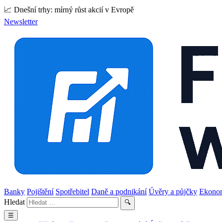
📈 Dnešní trhy: mírný růst akcií v Evropě
Newsletter
Banky
Pojištění
Spotřebitel
Daně a podnikání
Úvěry a půjčky
Ekono
Hledat
🔍
☰