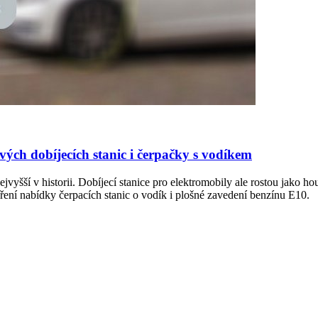
vých dobíjecích stanic i čerpačky s vodíkem
vyšší v historii. Dobíjecí stanice pro elektromobily ale rostou jako hou
íření nabídky čerpacích stanic o vodík i plošné zavedení benzínu E10.