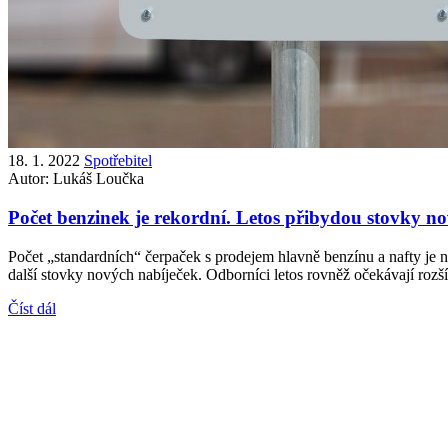
18. 1. 2022
Spotřebitel
Autor:
Lukáš Loučka
Počet benzinek je rekordní. Letos přibydou stovky no
Počet „standardních“ čerpaček s prodejem hlavně benzínu a nafty je nej
další stovky nových nabíječek. Odborníci letos rovněž očekávají rozš
Číst dál