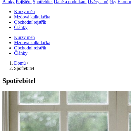
Banky
Pojištění
Spotřebitel
Daně a podnikání
Úvěry a půjčky
Ekono
Kurzy měn
Mzdová kalkulačka
Obchodní rejstřík
Články
Kurzy měn
Mzdová kalkulačka
Obchodní rejstřík
Články
Domů
/
Spotřebitel
Spotřebitel