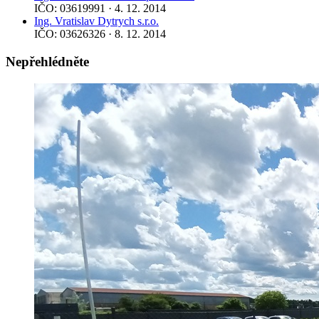
IČO: 03619991 · 4. 12. 2014
Ing. Vratislav Dytrych s.r.o.
IČO: 03626326 · 8. 12. 2014
Nepřehlédněte