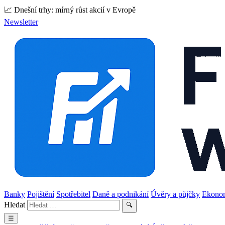
📈 Dnešní trhy: mírný růst akcií v Evropě
Newsletter
Banky
Pojištění
Spotřebitel
Daně a podnikání
Úvěry a půjčky
Ekono
Hledat
🔍
☰