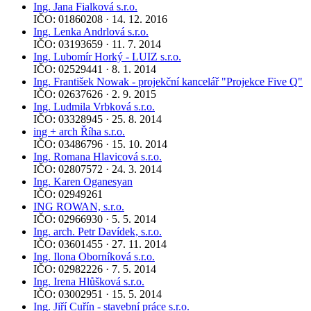
Ing. Jana Fialková s.r.o.
IČO: 01860208 · 14. 12. 2016
Ing. Lenka Andrlová s.r.o.
IČO: 03193659 · 11. 7. 2014
Ing. Lubomír Horký - LUIZ s.r.o.
IČO: 02529441 · 8. 1. 2014
Ing. František Nowak - projekční kancelář "Projekce Five Q"
IČO: 02637626 · 2. 9. 2015
Ing. Ludmila Vrbková s.r.o.
IČO: 03328945 · 25. 8. 2014
ing + arch Říha s.r.o.
IČO: 03486796 · 15. 10. 2014
Ing. Romana Hlavicová s.r.o.
IČO: 02807572 · 24. 3. 2014
Ing. Karen Oganesyan
IČO: 02949261
ING ROWAN, s.r.o.
IČO: 02966930 · 5. 5. 2014
Ing. arch. Petr Davídek, s.r.o.
IČO: 03601455 · 27. 11. 2014
Ing. Ilona Oborníková s.r.o.
IČO: 02982226 · 7. 5. 2014
Ing. Irena Hlůšková s.r.o.
IČO: 03002951 · 15. 5. 2014
Ing. Jiří Cuřín - stavební práce s.r.o.