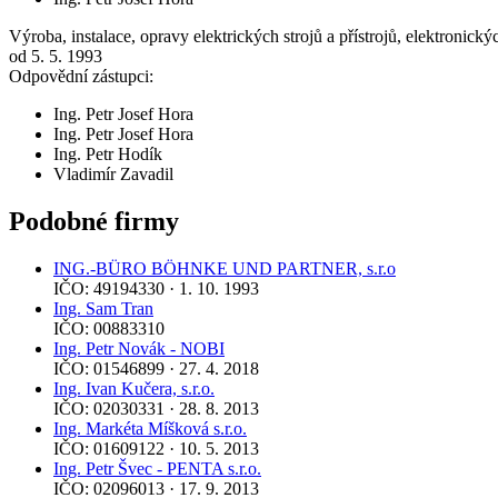
Výroba, instalace, opravy elektrických strojů a přístrojů, elektronick
od 5. 5. 1993
Odpovědní zástupci:
Ing. Petr Josef Hora
Ing. Petr Josef Hora
Ing. Petr Hodík
Vladimír Zavadil
Podobné firmy
ING.-BÜRO BÖHNKE UND PARTNER, s.r.o
IČO: 49194330 · 1. 10. 1993
Ing. Sam Tran
IČO: 00883310
Ing. Petr Novák - NOBI
IČO: 01546899 · 27. 4. 2018
Ing. Ivan Kučera, s.r.o.
IČO: 02030331 · 28. 8. 2013
Ing. Markéta Míšková s.r.o.
IČO: 01609122 · 10. 5. 2013
Ing. Petr Švec - PENTA s.r.o.
IČO: 02096013 · 17. 9. 2013