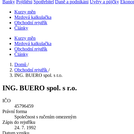
Banky
Pojištění
Spotřebitel
Daně a podnikání
Úvěry a půjčky
Ekono
Kurzy měn
Mzdová kalkulačka
Obchodní rejstřík
Články
Kurzy měn
Mzdová kalkulačka
Obchodní rejstřík
Články
Domů
/
Obchodní rejstřík
/
ING. BUERO spol. s r.o.
ING. BUERO spol. s r.o.
IČO
45796459
Právní forma
Společnost s ručením omezeným
Zápis do rejstříku
24. 7. 1992
Datum vzniku