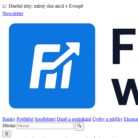
📈 Dnešní trhy: mírný růst akcií v Evropě
Newsletter
Banky
Pojištění
Spotřebitel
Daně a podnikání
Úvěry a půjčky
Ekono
Hledat
🔍
☰