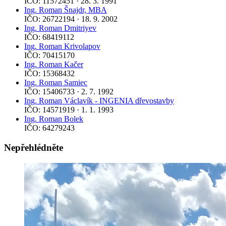
IČO: 11572451 · 28. 3. 1991
Ing. Roman Šnajdr, MBA
IČO: 26722194 · 18. 9. 2002
Ing. Roman Dmitriyev
IČO: 68419112
Ing. Roman Krivolapov
IČO: 70415170
Ing. Roman Kačer
IČO: 15368432
Ing. Roman Samiec
IČO: 15406733 · 2. 7. 1992
Ing. Roman Václavík - INGENIA dřevostavby
IČO: 14571919 · 1. 1. 1993
Ing. Roman Bolek
IČO: 64279243
Nepřehlédněte