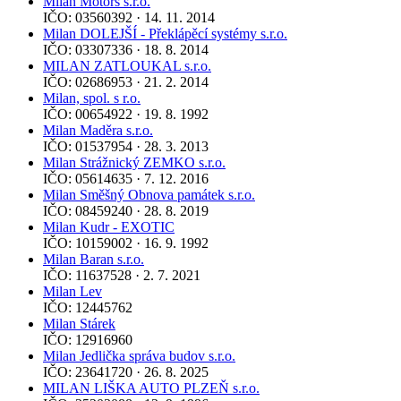
Milan Motors s.r.o.
IČO: 03560392 · 14. 11. 2014
Milan DOLEJŠÍ - Překlápěcí systémy s.r.o.
IČO: 03307336 · 18. 8. 2014
MILAN ZATLOUKAL s.r.o.
IČO: 02686953 · 21. 2. 2014
Milan, spol. s r.o.
IČO: 00654922 · 19. 8. 1992
Milan Maděra s.r.o.
IČO: 01537954 · 28. 3. 2013
Milan Strážnický ZEMKO s.r.o.
IČO: 05614635 · 7. 12. 2016
Milan Směšný Obnova památek s.r.o.
IČO: 08459240 · 28. 8. 2019
Milan Kudr - EXOTIC
IČO: 10159002 · 16. 9. 1992
Milan Baran s.r.o.
IČO: 11637528 · 2. 7. 2021
Milan Lev
IČO: 12445762
Milan Stárek
IČO: 12916960
Milan Jedlička správa budov s.r.o.
IČO: 23641720 · 26. 8. 2025
MILAN LIŠKA AUTO PLZEŇ s.r.o.