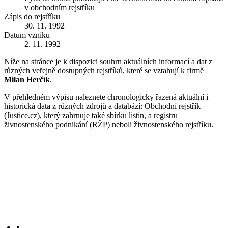
v obchodním rejstříku
Zápis do rejstříku
30. 11. 1992
Datum vzniku
2. 11. 1992
Níže na stránce je k dispozici souhrn aktuálních informací a dat z
různých veřejně dostupných rejstříků, které se vztahují k firmě
Milan Herčík
.
V přehledném výpisu naleznete chronologicky řazená aktuální i
historická data z různých zdrojů a databází: Obchodní rejstřík
(Justice.cz), který zahrnuje také sbírku listin, a registru
živnostenského podnikání (RŽP) neboli živnostenského rejstříku.