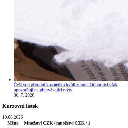
Češi volí přírodní kosmetiku kvůli zdraví. Odborníci však
upozorňují na přetrvávající mýty
30. 7. 2026
Kurzovní lístek
10.08.2026
Měna
Množství
CZK / množství
CZK / 1