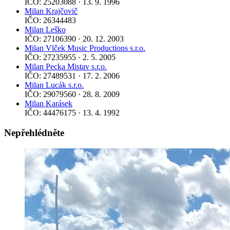
IČO: 25203088 · 13. 9. 1996
Milan Krajčovič
IČO: 26344483
Milan Leško
IČO: 27106390 · 20. 12. 2003
Milan Vlček Music Productions s.r.o.
IČO: 27235955 · 2. 5. 2005
Milan Pecka Mistav s.r.o.
IČO: 27489531 · 17. 2. 2006
Milan Lucák s.r.o.
IČO: 29079560 · 28. 8. 2009
Milan Karásek
IČO: 44476175 · 13. 4. 1992
Nepřehlédněte