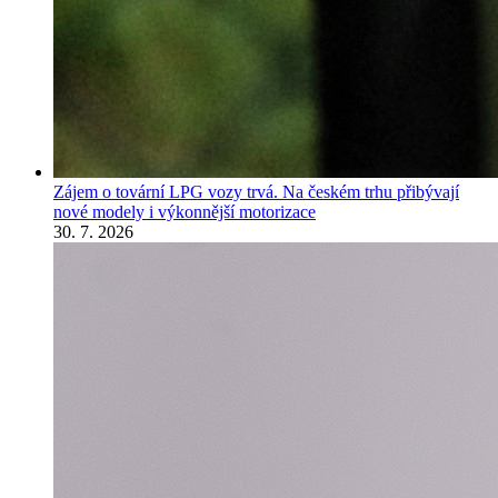
Zájem o tovární LPG vozy trvá. Na českém trhu přibývají
nové modely i výkonnější motorizace
30. 7. 2026