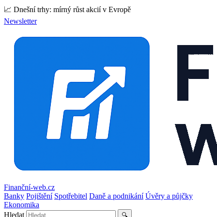
📈 Dnešní trhy: mírný růst akcií v Evropě
Newsletter
Finanční-web.cz
Banky
Pojištění
Spotřebitel
Daně a podnikání
Úvěry a půjčky
Ekonomika
Hledat
🔍