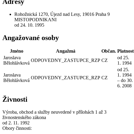
Adresy
Rohožnická 1270, Újezd nad Lesy, 19016 Praha 9
MISTOPODNIKANI
od 24. 10. 1995
Angažované osoby
Jméno
Angažmá
Občan.
Platnost
Jaroslava
od 25.
ODPOVEDNY_ZASTUPCE_RZP
CZ
Bělohlávková
1. 1994
od 25.
Jaroslava
1. 1994
ODPOVEDNY_ZASTUPCE_RZP
CZ
Bělohlávková
– do 30.
6. 2008
Živnosti
Výroba, obchod a služby neuvedené v přílohách 1 až 3
živnostenského zákona
od 2. 11. 1992
Obory činnosti: