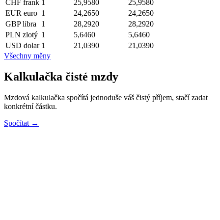
CHF
frank
1
25,9580
25,9580
EUR
euro
1
24,2650
24,2650
GBP
libra
1
28,2920
28,2920
PLN
zlotý
1
5,6460
5,6460
USD
dolar
1
21,0390
21,0390
Všechny měny
Kalkulačka čisté mzdy
Mzdová kalkulačka spočítá jednoduše váš čistý příjem, stačí zadat
konkrétní částku.
Spočítat →