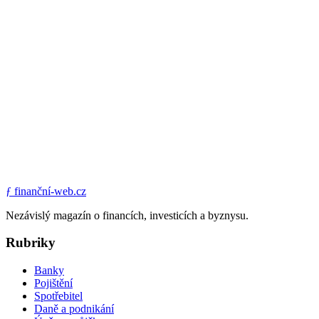
ƒ
finanční-web.cz
Nezávislý magazín o financích, investicích a byznysu.
Rubriky
Banky
Pojištění
Spotřebitel
Daně a podnikání