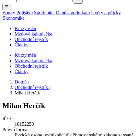
☰
Banky
Pojištění
Spotřebitel
Daně a podnikání
Úvěry a půjčky
Ekonomika
Kurzy měn
Mzdová kalkulačka
Obchodní rejstřík
Články
Kurzy měn
Mzdová kalkulačka
Obchodní rejstřík
Články
Domů
/
Obchodní rejstřík
/
Milan Herčík
Milan Herčík
IČO
10152253
Právní forma
Fyzická osoba podnikající dle živnostenského zákona zapsaná