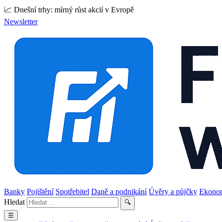
📈 Dnešní trhy: mírný růst akcií v Evropě
Newsletter
Banky
Pojištění
Spotřebitel
Daně a podnikání
Úvěry a půjčky
Ekono
Hledat
🔍
☰