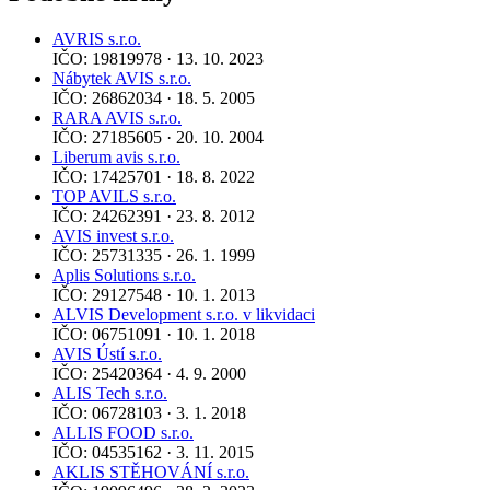
AVRIS s.r.o.
IČO: 19819978 · 13. 10. 2023
Nábytek AVIS s.r.o.
IČO: 26862034 · 18. 5. 2005
RARA AVIS s.r.o.
IČO: 27185605 · 20. 10. 2004
Liberum avis s.r.o.
IČO: 17425701 · 18. 8. 2022
TOP AVILS s.r.o.
IČO: 24262391 · 23. 8. 2012
AVIS invest s.r.o.
IČO: 25731335 · 26. 1. 1999
Aplis Solutions s.r.o.
IČO: 29127548 · 10. 1. 2013
ALVIS Development s.r.o. v likvidaci
IČO: 06751091 · 10. 1. 2018
AVIS Ústí s.r.o.
IČO: 25420364 · 4. 9. 2000
ALIS Tech s.r.o.
IČO: 06728103 · 3. 1. 2018
ALLIS FOOD s.r.o.
IČO: 04535162 · 3. 11. 2015
AKLIS STĚHOVÁNÍ s.r.o.