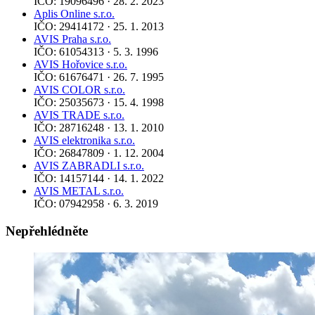
IČO: 19096496 · 28. 2. 2023
Aplis Online s.r.o.
IČO: 29414172 · 25. 1. 2013
AVIS Praha s.r.o.
IČO: 61054313 · 5. 3. 1996
AVIS Hořovice s.r.o.
IČO: 61676471 · 26. 7. 1995
AVIS COLOR s.r.o.
IČO: 25035673 · 15. 4. 1998
AVIS TRADE s.r.o.
IČO: 28716248 · 13. 1. 2010
AVIS elektronika s.r.o.
IČO: 26847809 · 1. 12. 2004
AVIS ZABRADLI s.r.o.
IČO: 14157144 · 14. 1. 2022
AVIS METAL s.r.o.
IČO: 07942958 · 6. 3. 2019
Nepřehlédněte