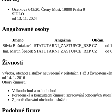
Ocelkova 643/20, Černý Most, 19800 Praha 9
SIDLO
od 13. 11. 2024
Angažované osoby
Jméno
Angažmá
Občan.
Silvia Bušniaková
STATUTARNI_ZASTUPCE_RZP
CZ
od 1
Ing. Martin Špaček
STATUTARNI_ZASTUPCE_RZP
CZ
od 6
Živnosti
Výroba, obchod a služby neuvedené v přílohách 1 až 3 živnostenské
od 14. 1. 2016
Obory činnosti:
Velkoobchod a maloobchod
Poradenská a konzultační činnost, zpracování odborných studi
Zprostředkování obchodu a služeb
Podobné firmy