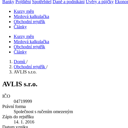
Banky
Pojištění
Spotřebitel
Daně a podnikání
Úvěry a půjčky
Ekono
Kurzy měn
Mzdová kalkulačka
Obchodní rejstřík
Články
Kurzy měn
Mzdová kalkulačka
Obchodní rejstřík
Články
Domů
/
Obchodní rejstřík
/
AVLIS s.r.o.
AVLIS s.r.o.
IČO
04719999
Právní forma
Společnost s ručením omezeným
Zápis do rejstříku
14. 1. 2016
Datum vzniku