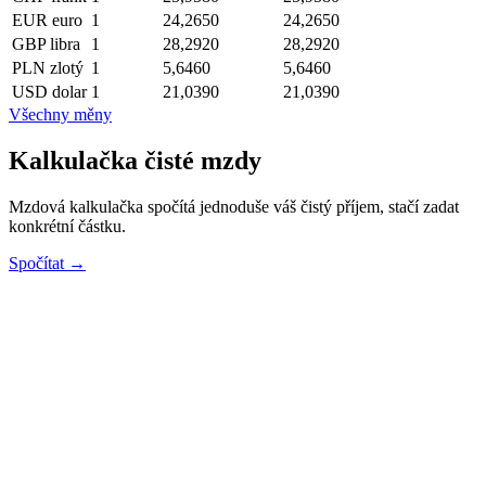
EUR
euro
1
24,2650
24,2650
GBP
libra
1
28,2920
28,2920
PLN
zlotý
1
5,6460
5,6460
USD
dolar
1
21,0390
21,0390
Všechny měny
Kalkulačka čisté mzdy
Mzdová kalkulačka spočítá jednoduše váš čistý příjem, stačí zadat
konkrétní částku.
Spočítat →