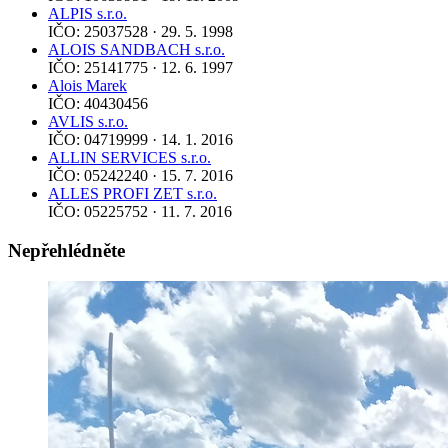
ALPIS s.r.o.
IČO: 25037528 · 29. 5. 1998
ALOIS SANDBACH s.r.o.
IČO: 25141775 · 12. 6. 1997
Alois Marek
IČO: 40430456
AVLIS s.r.o.
IČO: 04719999 · 14. 1. 2016
ALLIN SERVICES s.r.o.
IČO: 05242240 · 15. 7. 2016
ALLES PROFI ZET s.r.o.
IČO: 05225752 · 11. 7. 2016
Nepřehlédněte