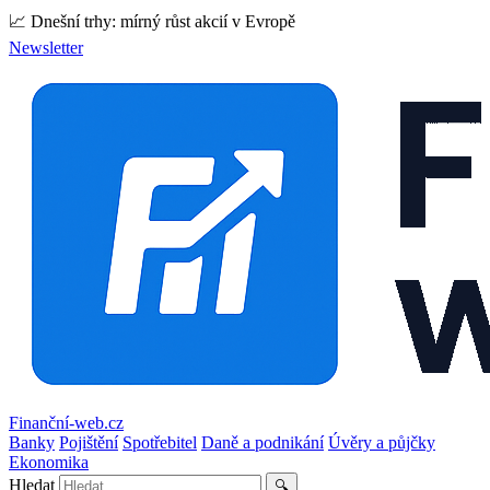
📈 Dnešní trhy: mírný růst akcií v Evropě
Newsletter
Finanční-web.cz
Banky
Pojištění
Spotřebitel
Daně a podnikání
Úvěry a půjčky
Ekonomika
Hledat
🔍