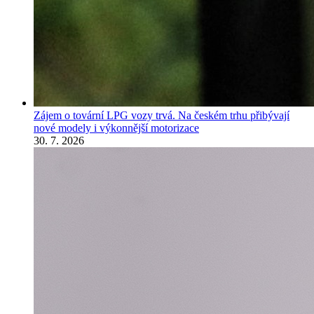
Zájem o tovární LPG vozy trvá. Na českém trhu přibývají
nové modely i výkonnější motorizace
30. 7. 2026