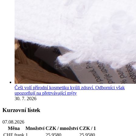
Češi volí přírodní kosmetiku kvůli zdraví. Odborníci však
upozorňují na přetrvávající mýty
30. 7. 2026
Kurzovní lístek
07.08.2026
Měna
Množství
CZK / množství
CZK / 1
CHF
frank
1
25,9580
25,9580