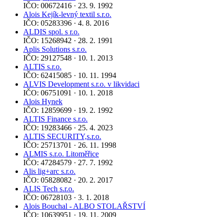
IČO: 00672416 · 23. 9. 1992
Alois Kejík-levný textil s.r.o.
IČO: 05283396 · 4. 8. 2016
ALDIS spol. s r.o.
IČO: 15268942 · 28. 2. 1991
Aplis Solutions s.r.o.
IČO: 29127548 · 10. 1. 2013
ALTIS s.r.o.
IČO: 62415085 · 10. 11. 1994
ALVIS Development s.r.o. v likvidaci
IČO: 06751091 · 10. 1. 2018
Alois Hynek
IČO: 12859699 · 19. 2. 1992
ALTIS Finance s.r.o.
IČO: 19283466 · 25. 4. 2023
ALTIS SECURITY,s.r.o.
IČO: 25713701 · 26. 11. 1998
ALMIS s.r.o. Litoměřice
IČO: 47284579 · 27. 7. 1992
Alis lig+arc s.r.o.
IČO: 05828082 · 20. 2. 2017
ALIS Tech s.r.o.
IČO: 06728103 · 3. 1. 2018
Alois Bouchal - ALBO STOLAŘSTVÍ
IČO: 10639951 · 19. 11. 2009