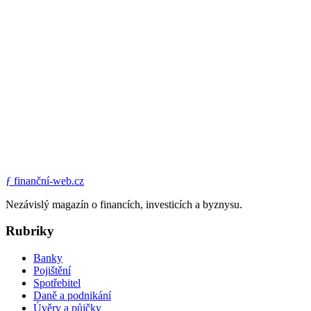
ƒ
finanční-web.cz
Nezávislý magazín o financích, investicích a byznysu.
Rubriky
Banky
Pojištění
Spotřebitel
Daně a podnikání
Úvěry a půjčky