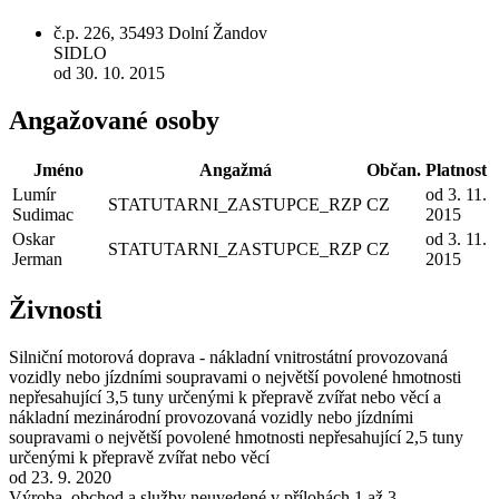
č.p. 226, 35493 Dolní Žandov
SIDLO
od 30. 10. 2015
Angažované osoby
Jméno
Angažmá
Občan.
Platnost
Lumír
od 3. 11.
STATUTARNI_ZASTUPCE_RZP
CZ
Sudimac
2015
Oskar
od 3. 11.
STATUTARNI_ZASTUPCE_RZP
CZ
Jerman
2015
Živnosti
Silniční motorová doprava - nákladní vnitrostátní provozovaná
vozidly nebo jízdními soupravami o největší povolené hmotnosti
nepřesahující 3,5 tuny určenými k přepravě zvířat nebo věcí a
nákladní mezinárodní provozovaná vozidly nebo jízdními
soupravami o největší povolené hmotnosti nepřesahující 2,5 tuny
určenými k přepravě zvířat nebo věcí
od 23. 9. 2020
Výroba, obchod a služby neuvedené v přílohách 1 až 3