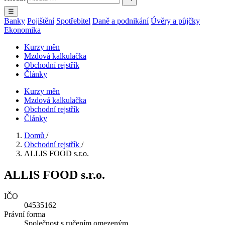
☰
Banky
Pojištění
Spotřebitel
Daně a podnikání
Úvěry a půjčky
Ekonomika
Kurzy měn
Mzdová kalkulačka
Obchodní rejstřík
Články
Kurzy měn
Mzdová kalkulačka
Obchodní rejstřík
Články
Domů
/
Obchodní rejstřík
/
ALLIS FOOD s.r.o.
ALLIS FOOD s.r.o.
IČO
04535162
Právní forma
Společnost s ručením omezeným