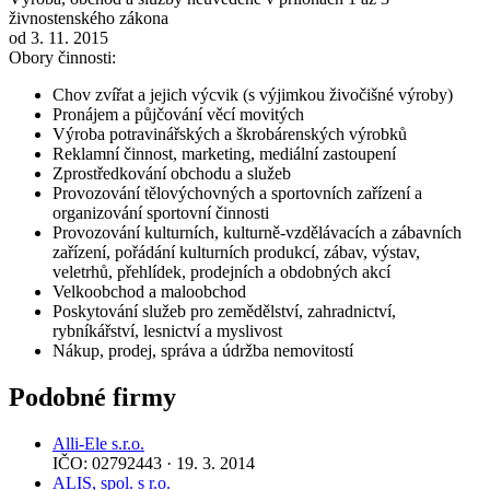
živnostenského zákona
od 3. 11. 2015
Obory činnosti:
Chov zvířat a jejich výcvik (s výjimkou živočišné výroby)
Pronájem a půjčování věcí movitých
Výroba potravinářských a škrobárenských výrobků
Reklamní činnost, marketing, mediální zastoupení
Zprostředkování obchodu a služeb
Provozování tělovýchovných a sportovních zařízení a
organizování sportovní činnosti
Provozování kulturních, kulturně-vzdělávacích a zábavních
zařízení, pořádání kulturních produkcí, zábav, výstav,
veletrhů, přehlídek, prodejních a obdobných akcí
Velkoobchod a maloobchod
Poskytování služeb pro zemědělství, zahradnictví,
rybníkářství, lesnictví a myslivost
Nákup, prodej, správa a údržba nemovitostí
Podobné firmy
Alli-Ele s.r.o.
IČO: 02792443 · 19. 3. 2014
ALIS, spol. s r.o.