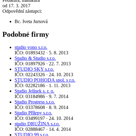
Pedikúra, manikúra
od 17. 3. 2017
Odpovědní zástupci:
Bc. Iveta Jursová
Podobné firmy
studio vono s.r.o.
IČO: 01893432 · 5. 8. 2013
Studio & Studio s.r.o.
IČO: 01897926 · 22. 7. 2013
STUDIO SKY s.r.o.
IČO: 02243326 · 24. 10. 2013
STUDIO POHODA spol. s r.o.
IČO: 02282186 · 1. 11. 2013
Studio Jelínek s. r. o.
IČO: 03184986 · 9. 7. 2014
Studio Progress s.r.o.
IČO: 03378608 · 8. 9. 2014
Studio Přílepy s.r.o.
IČO: 03499197 · 24. 10. 2014
studio DRUŽINA s.r.o.
IČO: 02888467 · 14. 4. 2014
STUDIO 99 s.r.o.