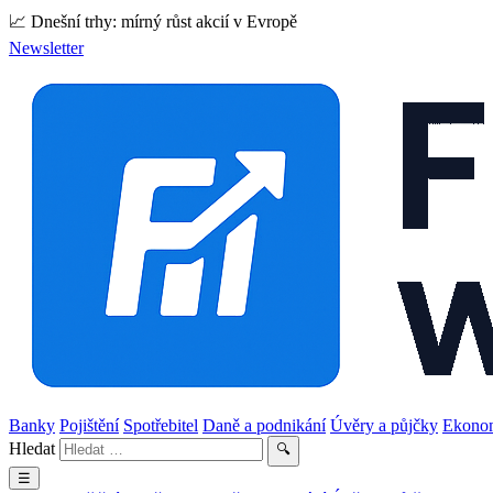
📈 Dnešní trhy: mírný růst akcií v Evropě
Newsletter
Banky
Pojištění
Spotřebitel
Daně a podnikání
Úvěry a půjčky
Ekono
Hledat
🔍
☰