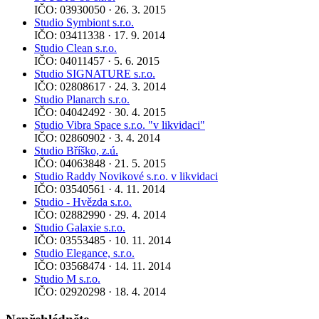
IČO: 03930050 · 26. 3. 2015
Studio Symbiont s.r.o.
IČO: 03411338 · 17. 9. 2014
Studio Clean s.r.o.
IČO: 04011457 · 5. 6. 2015
Studio SIGNATURE s.r.o.
IČO: 02808617 · 24. 3. 2014
Studio Planarch s.r.o.
IČO: 04042492 · 30. 4. 2015
Studio Vibra Space s.r.o. "v likvidaci"
IČO: 02860902 · 3. 4. 2014
Studio Bříško, z.ú.
IČO: 04063848 · 21. 5. 2015
Studio Raddy Novikové s.r.o. v likvidaci
IČO: 03540561 · 4. 11. 2014
Studio - Hvězda s.r.o.
IČO: 02882990 · 29. 4. 2014
Studio Galaxie s.r.o.
IČO: 03553485 · 10. 11. 2014
Studio Elegance, s.r.o.
IČO: 03568474 · 14. 11. 2014
Studio M s.r.o.
IČO: 02920298 · 18. 4. 2014