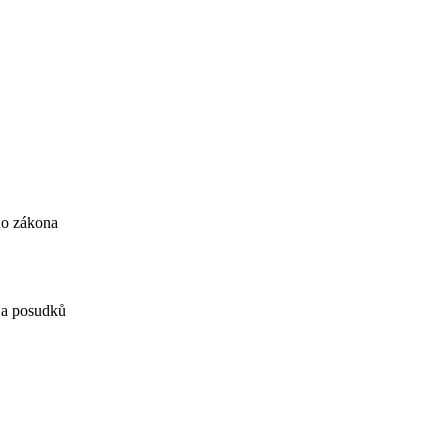
ho zákona
í a posudků