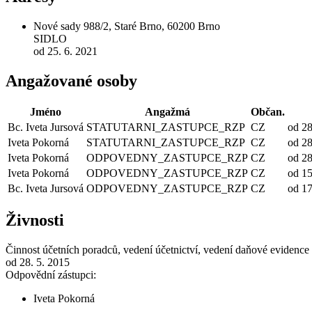
Nové sady 988/2, Staré Brno, 60200 Brno
SIDLO
od 25. 6. 2021
Angažované osoby
Jméno
Angažmá
Občan.
Bc. Iveta Jursová
STATUTARNI_ZASTUPCE_RZP
CZ
od 28
Iveta Pokorná
STATUTARNI_ZASTUPCE_RZP
CZ
od 28
Iveta Pokorná
ODPOVEDNY_ZASTUPCE_RZP
CZ
od 28
Iveta Pokorná
ODPOVEDNY_ZASTUPCE_RZP
CZ
od 15
Bc. Iveta Jursová
ODPOVEDNY_ZASTUPCE_RZP
CZ
od 17
Živnosti
Činnost účetních poradců, vedení účetnictví, vedení daňové evidence
od 28. 5. 2015
Odpovědní zástupci:
Iveta Pokorná