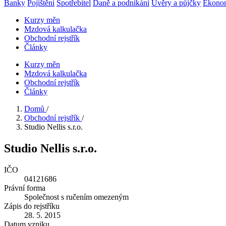
Banky
Pojištění
Spotřebitel
Daně a podnikání
Úvěry a půjčky
Ekono
Kurzy měn
Mzdová kalkulačka
Obchodní rejstřík
Články
Kurzy měn
Mzdová kalkulačka
Obchodní rejstřík
Články
Domů
/
Obchodní rejstřík
/
Studio Nellis s.r.o.
Studio Nellis s.r.o.
IČO
04121686
Právní forma
Společnost s ručením omezeným
Zápis do rejstříku
28. 5. 2015
Datum vzniku