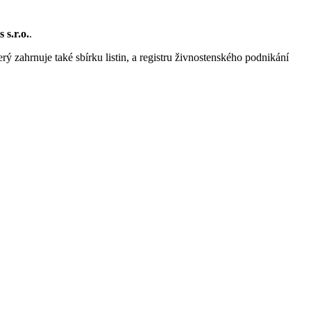
 s.r.o.
.
rý zahrnuje také sbírku listin, a registru živnostenského podnikání