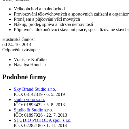
Velkoobchod a maloobchod
Provozování tělovýchovných a sportovních zařízení a organizov
Pronájem a půjčování věcí movitých
Nákup, prodej, správa a údržba nemovitostí
Přípravné a dokončovací stavební práce, specializované stavebn
Hostinská činnost
od 24. 10. 2013
Odpovědní zástupci:
Vratislav Koťátko
Nataliya Honchar
Podobné firmy
Sky Brand Studio s.r.o.
IČO: 08142319 · 6. 5. 2019
studio vono s.r.o.
IČO: 01893432 · 5. 8. 2013
Studio & Studio s.r.o.
IČO: 01897926 · 22. 7. 2013
STUDIO POHODA spol. s r.o.
IČO: 02282186 · 1. 11. 2013