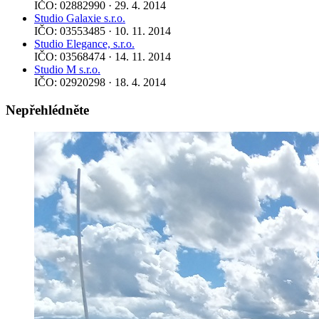
IČO: 02882990 · 29. 4. 2014
Studio Galaxie s.r.o.
IČO: 03553485 · 10. 11. 2014
Studio Elegance, s.r.o.
IČO: 03568474 · 14. 11. 2014
Studio M s.r.o.
IČO: 02920298 · 18. 4. 2014
Nepřehlédněte