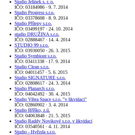
Studio Jelínek s. r. o.
IČO: 03184986 · 9. 7. 2014
Studio Progress s.r.o.
IČO: 03378608 · 8. 9. 2014
Studio Přílepy s.r.o.
IČO: 03499197 · 24. 10. 2014
studio DRUŽINA s.r.o.
IČO: 02888467 · 14. 4. 2014
STUDIO 99 s.r.o.
IČO: 03930050 · 26. 3. 2015
Studio Symbiont s.r.o.
IČO: 03411338 · 17. 9. 2014
Studio Clean s.r.o.
IČO: 04011457 · 5. 6. 2015
Studio SIGNATURE s.r.o.
IČO: 02808617 · 24. 3. 2014
Studio Planarch s.r.o.
IČO: 04042492 · 30. 4. 2015
Studio Vibra Space s.r.o. "v likvidaci"
IČO: 02860902 · 3. 4. 2014
Studio Bříško, z.ú.
IČO: 04063848 · 21. 5. 2015
Studio Raddy Novikové s.r.o. v likvidaci
IČO: 03540561 · 4. 11. 2014
Studio - Hvězda s.r.o.