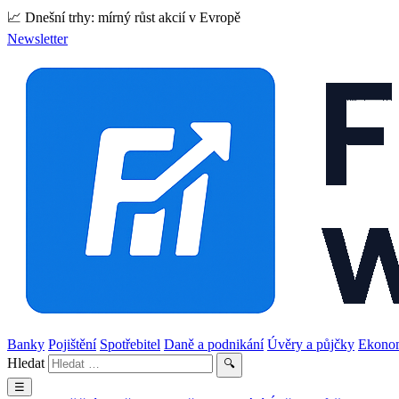
📈 Dnešní trhy: mírný růst akcií v Evropě
Newsletter
Banky
Pojištění
Spotřebitel
Daně a podnikání
Úvěry a půjčky
Ekono
Hledat
🔍
☰