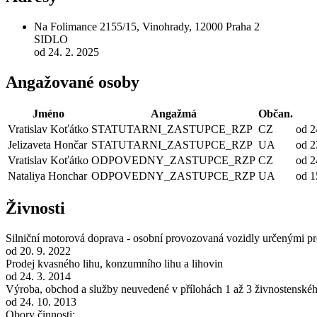
Na Folimance 2155/15, Vinohrady, 12000 Praha 2
SIDLO
od 24. 2. 2025
Angažované osoby
Jméno
Angažmá
Občan.
Vratislav Koťátko
STATUTARNI_ZASTUPCE_RZP
CZ
od 2
Jelizaveta Hončar
STATUTARNI_ZASTUPCE_RZP
UA
od 2
Vratislav Koťátko
ODPOVEDNY_ZASTUPCE_RZP
CZ
od 2
Nataliya Honchar
ODPOVEDNY_ZASTUPCE_RZP
UA
od 1
Živnosti
Silniční motorová doprava - osobní provozovaná vozidly určenými pro
od 20. 9. 2022
Prodej kvasného lihu, konzumního lihu a lihovin
od 24. 3. 2014
Výroba, obchod a služby neuvedené v přílohách 1 až 3 živnostenské
od 24. 10. 2013
Obory činnosti: