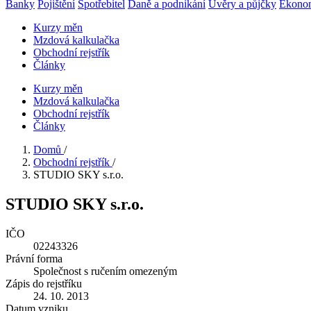
Banky
Pojištění
Spotřebitel
Daně a podnikání
Úvěry a půjčky
Ekono
Kurzy měn
Mzdová kalkulačka
Obchodní rejstřík
Články
Kurzy měn
Mzdová kalkulačka
Obchodní rejstřík
Články
Domů
/
Obchodní rejstřík
/
STUDIO SKY s.r.o.
STUDIO SKY s.r.o.
IČO
02243326
Právní forma
Společnost s ručením omezeným
Zápis do rejstříku
24. 10. 2013
Datum vzniku