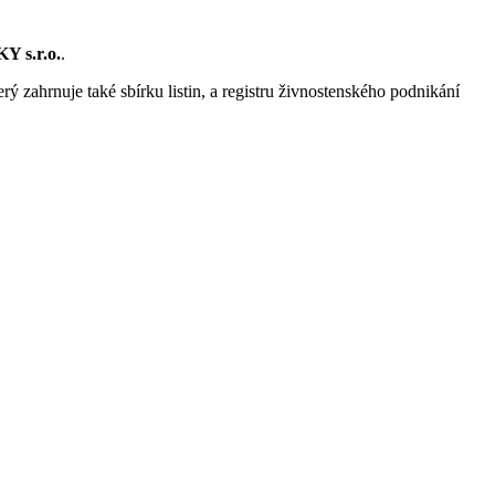
 s.r.o.
.
rý zahrnuje také sbírku listin, a registru živnostenského podnikání