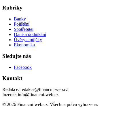
Rubriky
Banky
Pojištění
Spotřebitel
Daně a podnikání
Úvěry a půjčky
Ekonomika
Sledujte nás
Facebook
Kontakt
Redakce: redakce@financni-web.cz
Inzerce: info@financni-web.cz
© 2026 Financni-web.cz. Všechna práva vyhrazena.