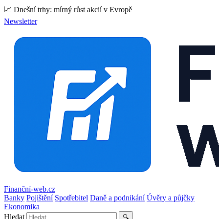
📈 Dnešní trhy: mírný růst akcií v Evropě
Newsletter
Finanční-web.cz
Banky
Pojištění
Spotřebitel
Daně a podnikání
Úvěry a půjčky
Ekonomika
Hledat
🔍