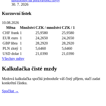
upozorňují na přetrvávající mýty
30. 7. 2026
Kurzovní lístek
10.08.2026
Měna
Množství
CZK / množství
CZK / 1
CHF
frank
1
25,9580
25,9580
EUR
euro
1
24,2650
24,2650
GBP
libra
1
28,2920
28,2920
PLN
zlotý
1
5,6460
5,6460
USD
dolar
1
21,0390
21,0390
Všechny měny
Kalkulačka čisté mzdy
Mzdová kalkulačka spočítá jednoduše váš čistý příjem, stačí zadat
konkrétní částku.
Spočítat →