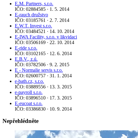
E.M. Partners, s.r.o.
IČO: 02884585 · 1. 5. 2014
E-rauch družstvo
IČO: 03185761 · 2. 7. 2014
E.W.T. Invest s.r.o.
IČO: 03484521 · 14. 10. 2014
E-IWA Facility, s.r.o. v likvidaci
IČO: 03506169 · 22. 10. 2014
E-ride s.r.o.
IČO: 03102165 · 12. 6. 2014
E.B.V., z.ú.
IČO: 03782506 · 9. 2. 2015
E - Normalie servis s.r.o.
IČO: 02600757 · 31. 1. 2014
e-bath.cz, s.r.o.
IČO: 03889556 · 13. 3. 2015
e-payroll s.r.o.
IČO: 03896510 · 17. 3. 2015
E-eucoat s.r.o.
IČO: 03386830 · 10. 9. 2014
Nepřehlédněte