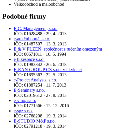
Velkoobchod a maloobchod
Podobné firmy
E.C. Management, s.r.o.
IČO: 01628488 · 29. 4. 2013
e-aukční portál s.r.o.
IČO: 01487507 · 13. 3. 2013
E & V PLZEŇ, společnost s ručením omezeným
IČO: 00671011 · 16. 5. 1994
e-bikespace s.r.o.
IČO: 01983342 · 26. 6. 2018
E-RAN GROUP CZ s.r.o. v likvidaci
IČO: 01695363 · 22. 5. 2013
e-Project Analysis, s.r.o.
IČO: 01887254 · 11. 7. 2013
E-Seminary s.r.o.
IČO: 02019612 · 27. 8. 2013
e-vino, s.r.o.
IČO: 01771566 · 15. 12. 2016
e-spz s.r.o.
IČO: 02768208 · 19. 3. 2014
E-STUDIO M&P s.r.o.
IČO: 02791218 · 19. 3. 2014