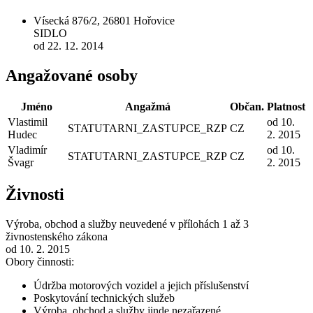
Vísecká 876/2, 26801 Hořovice
SIDLO
od 22. 12. 2014
Angažované osoby
Jméno
Angažmá
Občan.
Platnost
Vlastimil
od 10.
STATUTARNI_ZASTUPCE_RZP
CZ
Hudec
2. 2015
Vladimír
od 10.
STATUTARNI_ZASTUPCE_RZP
CZ
Švagr
2. 2015
Živnosti
Výroba, obchod a služby neuvedené v přílohách 1 až 3
živnostenského zákona
od 10. 2. 2015
Obory činnosti:
Údržba motorových vozidel a jejich příslušenství
Poskytování technických služeb
Výroba, obchod a služby jinde nezařazené