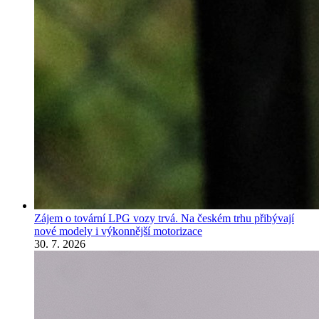
Zájem o tovární LPG vozy trvá. Na českém trhu přibývají
nové modely i výkonnější motorizace
30. 7. 2026