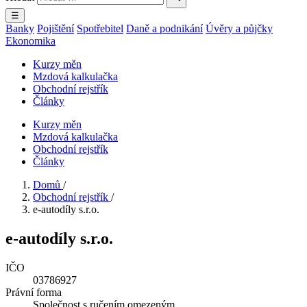
☰
Banky
Pojištění
Spotřebitel
Daně a podnikání
Úvěry a půjčky
Ekonomika
Kurzy měn
Mzdová kalkulačka
Obchodní rejstřík
Články
Kurzy měn
Mzdová kalkulačka
Obchodní rejstřík
Články
Domů
/
Obchodní rejstřík
/
e-autodíly s.r.o.
e-autodíly s.r.o.
IČO
03786927
Právní forma
Společnost s ručením omezeným