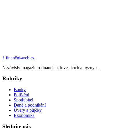
ƒ
finanční-web.cz
Nezávislý magazín o financích, investicích a byznysu.
Rubriky
Banky
Pojištění
Spotřebitel
Daně a podnikání
Úvěry a půjčky
Ekonomika
Sledujte nás