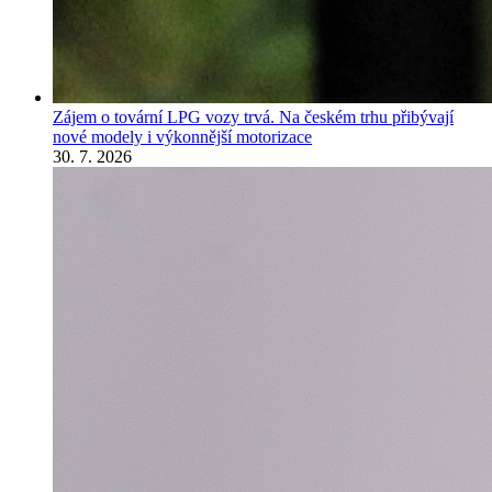
Zájem o tovární LPG vozy trvá. Na českém trhu přibývají
nové modely i výkonnější motorizace
30. 7. 2026