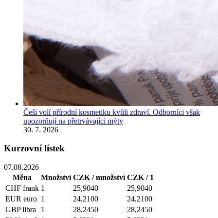
Češi volí přírodní kosmetiku kvůli zdraví. Odborníci však
upozorňují na přetrvávající mýty
30. 7. 2026
Kurzovní lístek
07.08.2026
Měna
Množství
CZK / množství
CZK / 1
CHF
frank
1
25,9040
25,9040
EUR
euro
1
24,2100
24,2100
GBP
libra
1
28,2450
28,2450