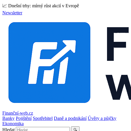
📈 Dnešní trhy: mírný růst akcií v Evropě
Newsletter
Finanční-web.cz
Banky
Pojištění
Spotřebitel
Daně a podnikání
Úvěry a půjčky
Ekonomika
Hledat
🔍