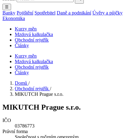
☰
Banky
Pojištění
Spotřebitel
Daně a podnikání
Úvěry a půjčky
Ekonomika
Kurzy měn
Mzdová kalkulačka
Obchodní rejstřík
Články
Kurzy měn
Mzdová kalkulačka
Obchodní rejstřík
Články
Domů
/
Obchodní rejstřík
/
MIKUTCH Prague s.r.o.
MIKUTCH Prague s.r.o.
IČO
03786773
Právní forma
Společnost s ručením omezeným