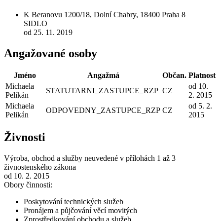
K Beranovu 1200/18, Dolní Chabry, 18400 Praha 8
SIDLO
od 25. 11. 2019
Angažované osoby
Jméno
Angažmá
Občan.
Platnost
Michaela
od 10.
STATUTARNI_ZASTUPCE_RZP
CZ
Pelikán
2. 2015
Michaela
od 5. 2.
ODPOVEDNY_ZASTUPCE_RZP
CZ
Pelikán
2015
Živnosti
Výroba, obchod a služby neuvedené v přílohách 1 až 3
živnostenského zákona
od 10. 2. 2015
Obory činnosti:
Poskytování technických služeb
Pronájem a půjčování věcí movitých
Zprostředkování obchodu a služeb