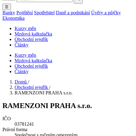
☰
Banky
Pojištění
Spotřebitel
Daně a podnikání
Úvěry a půjčky
Ekonomika
Kurzy měn
Mzdová kalkulačka
Obchodní rejstřík
Články
Kurzy měn
Mzdová kalkulačka
Obchodní rejstřík
Články
Domů
/
Obchodní rejstřík
/
RAMENZONI PRAHA s.r.o.
RAMENZONI PRAHA s.r.o.
IČO
03781241
Právní forma
Společnost s ručením omezeným