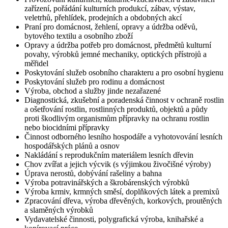
zařízení, pořádání kulturních produkcí, zábav, výstav,
veletrhů, přehlídek, prodejních a obdobných akcí
Praní pro domácnost, žehlení, opravy a údržba oděvů,
bytového textilu a osobního zboží
Opravy a údržba potřeb pro domácnost, předmětů kulturní
povahy, výrobků jemné mechaniky, optických přístrojů a
měřidel
Poskytování služeb osobního charakteru a pro osobní hygienu
Poskytování služeb pro rodinu a domácnost
Výroba, obchod a služby jinde nezařazené
Diagnostická, zkušební a poradenská činnost v ochraně rostlin
a ošetřování rostlin, rostlinných produktů, objektů a půdy
proti škodlivým organismům přípravky na ochranu rostlin
nebo biocidními přípravky
Činnost odborného lesního hospodáře a vyhotovování lesních
hospodářských plánů a osnov
Nakládání s reprodukčním materiálem lesních dřevin
Chov zvířat a jejich výcvik (s výjimkou živočišné výroby)
Úprava nerostů, dobývání rašeliny a bahna
Výroba potravinářských a škrobárenských výrobků
Výroba krmiv, krmných směsí, doplňkových látek a premixů
Zpracování dřeva, výroba dřevěných, korkových, proutěných
a slaměných výrobků
Vydavatelské činnosti, polygrafická výroba, knihařské a