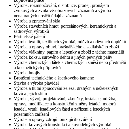
kopírovací práce
Výroba, rozmnožování, distribuce, prodej, pronájem
zvukových a zvukově-obrazových záznamů a výroba
nenahraných nosičů údajů a záznamů
Výroba a zpracování skla
Výroba stavebních hmot, porcelánových, keramických a
sádrových výrobků
Pěstitelské pálení
Výroba textilií, textilních výrobků, oděvů a oděvních doplňků
Výroba a opravy obuvi, brašnářského a sedlářského zboží
Výroba vlákniny, papíru a lepenky a zboží z těchto materiálů
Výroba koksu, surového dehtu a jiných pevných paliv
Výroba chemických látek a chemických směsí nebo předmětů
a kosmetických přípravků
Výroba hnojiv
Broušení technického a šperkového kamene
Stavba a výroba plavidel
Výroba a hutní zpracování železa, drahých a neželezných
kovů a jejich slitin
Výroba, vývoj, projektování, zkoušky, instalace, údržba,
opravy, modifikace a konstrukční změny letadel, motorů
letadel, vrtulí, letadlových částí a zařízení a leteckých
pozemních zařízení
Výroba a opravy zdrojů ionizujícího záření
Výroba kovových konstrukcí a kovodělných výrobků