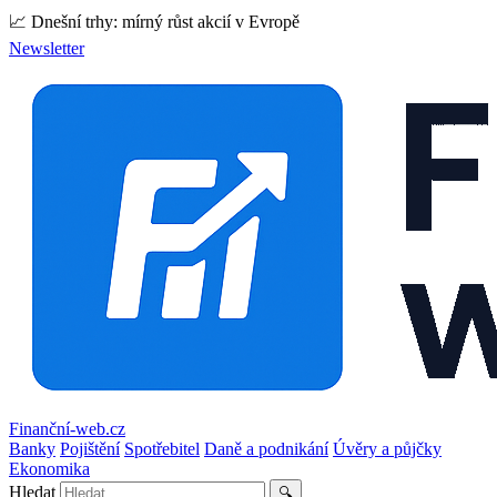
📈 Dnešní trhy: mírný růst akcií v Evropě
Newsletter
Finanční-web.cz
Banky
Pojištění
Spotřebitel
Daně a podnikání
Úvěry a půjčky
Ekonomika
Hledat
🔍