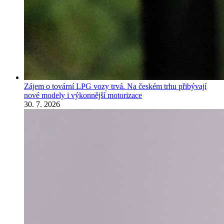
Zájem o tovární LPG vozy trvá. Na českém trhu přibývají
nové modely i výkonnější motorizace
30. 7. 2026