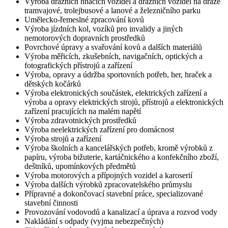
Výroba drážních hnacích vozidel a drážních vozidel na dráze
tramvajové, trolejbusové a lanové a železničního parku
Umělecko-řemeslné zpracování kovů
Výroba jízdních kol, vozíků pro invalidy a jiných
nemotorových dopravních prostředků
Povrchové úpravy a svařování kovů a dalších materiálů
Výroba měřicích, zkušebních, navigačních, optických a
fotografických přístrojů a zařízení
Výroba, opravy a údržba sportovních potřeb, her, hraček a
dětských kočárků
Výroba elektronických součástek, elektrických zařízení a
výroba a opravy elektrických strojů, přístrojů a elektronických
zařízení pracujících na malém napětí
Výroba zdravotnických prostředků
Výroba neelektrických zařízení pro domácnost
Výroba strojů a zařízení
Výroba školních a kancelářských potřeb, kromě výrobků z
papíru, výroba bižuterie, kartáčnického a konfekčního zboží,
deštníků, upomínkových předmětů
Výroba motorových a přípojných vozidel a karoserií
Výroba dalších výrobků zpracovatelského průmyslu
Přípravné a dokončovací stavební práce, specializované
stavební činnosti
Provozování vodovodů a kanalizací a úprava a rozvod vody
Nakládání s odpady (vyjma nebezpečných)