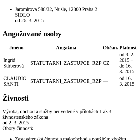
Jaromírova 588/32, Nusle, 12800 Praha 2
SIDLO
od 26. 3. 2015
Angažované osoby
Jméno
Angažmá
Občan.
Platnost
od 9. 2.
Ingrid
2015 –
STATUTARNI_ZASTUPCE_RZP
CZ
Stirberová
do 16.
3. 2015
CLAUDIO
od 16.
STATUTARNI_ZASTUPCE_RZP
—
SANTI
3. 2015
Živnosti
Výroba, obchod a služby neuvedené v přílohách 1 až 3
živnostenského zákona
od 2. 3. 2015
Obory činnosti:
Zastavárenská činnost a maloobchod s použitým zbožím