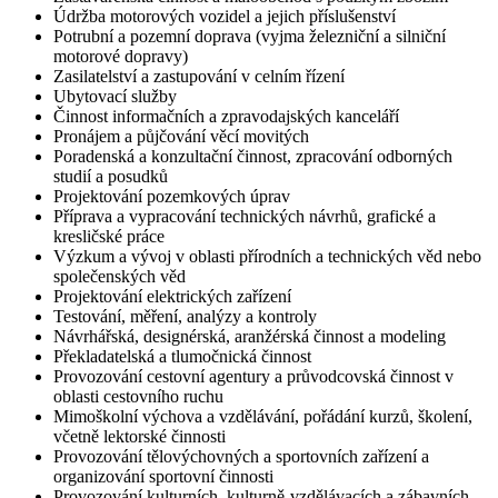
Údržba motorových vozidel a jejich příslušenství
Potrubní a pozemní doprava (vyjma železniční a silniční
motorové dopravy)
Zasilatelství a zastupování v celním řízení
Ubytovací služby
Činnost informačních a zpravodajských kanceláří
Pronájem a půjčování věcí movitých
Poradenská a konzultační činnost, zpracování odborných
studií a posudků
Projektování pozemkových úprav
Příprava a vypracování technických návrhů, grafické a
kresličské práce
Výzkum a vývoj v oblasti přírodních a technických věd nebo
společenských věd
Projektování elektrických zařízení
Testování, měření, analýzy a kontroly
Návrhářská, designérská, aranžérská činnost a modeling
Překladatelská a tlumočnická činnost
Provozování cestovní agentury a průvodcovská činnost v
oblasti cestovního ruchu
Mimoškolní výchova a vzdělávání, pořádání kurzů, školení,
včetně lektorské činnosti
Provozování tělovýchovných a sportovních zařízení a
organizování sportovní činnosti
Provozování kulturních, kulturně-vzdělávacích a zábavních