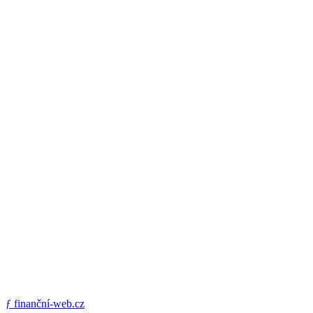
ƒ
finanční-web.cz