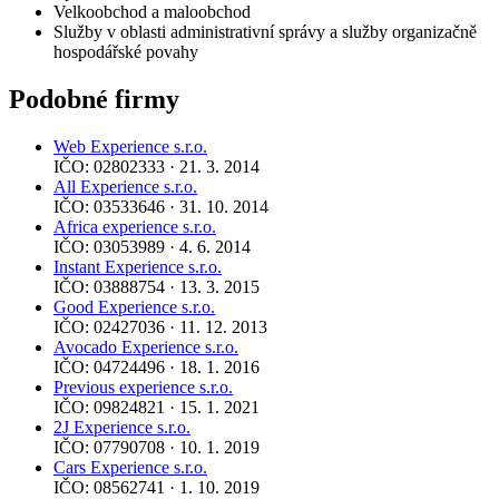
Velkoobchod a maloobchod
Služby v oblasti administrativní správy a služby organizačně
hospodářské povahy
Podobné firmy
Web Experience s.r.o.
IČO: 02802333 · 21. 3. 2014
All Experience s.r.o.
IČO: 03533646 · 31. 10. 2014
Africa experience s.r.o.
IČO: 03053989 · 4. 6. 2014
Instant Experience s.r.o.
IČO: 03888754 · 13. 3. 2015
Good Experience s.r.o.
IČO: 02427036 · 11. 12. 2013
Avocado Experience s.r.o.
IČO: 04724496 · 18. 1. 2016
Previous experience s.r.o.
IČO: 09824821 · 15. 1. 2021
2J Experience s.r.o.
IČO: 07790708 · 10. 1. 2019
Cars Experience s.r.o.
IČO: 08562741 · 1. 10. 2019