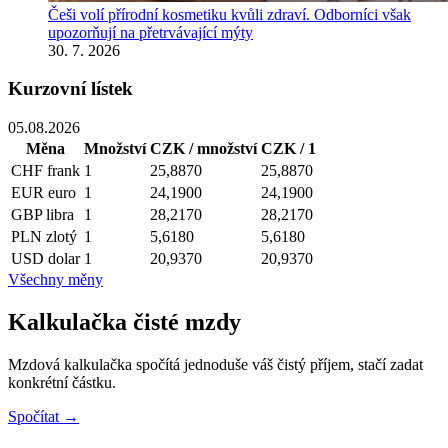
Češi volí přírodní kosmetiku kvůli zdraví. Odborníci však
upozorňují na přetrvávající mýty
30. 7. 2026
Kurzovní lístek
05.08.2026
Měna
Množství
CZK / množství
CZK / 1
CHF
frank
1
25,8870
25,8870
EUR
euro
1
24,1900
24,1900
GBP
libra
1
28,2170
28,2170
PLN
zlotý
1
5,6180
5,6180
USD
dolar
1
20,9370
20,9370
Všechny měny
Kalkulačka čisté mzdy
Mzdová kalkulačka spočítá jednoduše váš čistý příjem, stačí zadat
konkrétní částku.
Spočítat →