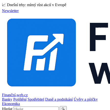
📈 Dnešní trhy: mírný růst akcií v Evropě
Newsletter
Finanční-web.cz
Banky
Pojištění
Spotřebitel
Daně a podnikání
Úvěry a půjčky
Ekonomika
Hledat
🔍