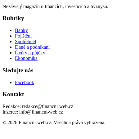
Nezávislý magazín o financích, investicích a byznysu.
Rubriky
Banky
Pojištění
Spotřebitel
Daně a podnikání
Úvěry a půjčky
Ekonomika
Sledujte nás
Facebook
Kontakt
Redakce: redakce@financni-web.cz
Inzerce: info@financni-web.cz
© 2026 Financni-web.cz. Všechna práva vyhrazena.