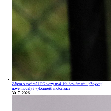
Zájem o tovární LPG vozy trvá. Na českém trhu přibývají
nové modely i výkonnější motorizace
30. 7. 2026