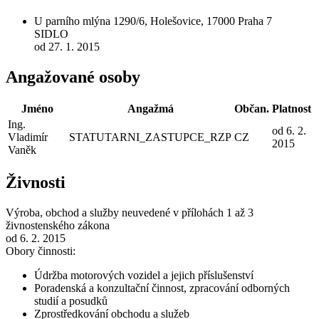
U parního mlýna 1290/6, Holešovice, 17000 Praha 7
SIDLO
od 27. 1. 2015
Angažované osoby
Jméno
Angažmá
Občan.
Platnost
Ing.
od 6. 2.
Vladimír
STATUTARNI_ZASTUPCE_RZP
CZ
2015
Vaněk
Živnosti
Výroba, obchod a služby neuvedené v přílohách 1 až 3
živnostenského zákona
od 6. 2. 2015
Obory činnosti:
Údržba motorových vozidel a jejich příslušenství
Poradenská a konzultační činnost, zpracování odborných
studií a posudků
Zprostředkování obchodu a služeb