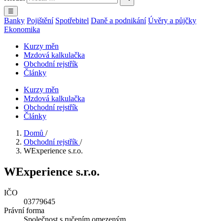
☰
Banky
Pojištění
Spotřebitel
Daně a podnikání
Úvěry a půjčky
Ekonomika
Kurzy měn
Mzdová kalkulačka
Obchodní rejstřík
Články
Kurzy měn
Mzdová kalkulačka
Obchodní rejstřík
Články
Domů
/
Obchodní rejstřík
/
WExperience s.r.o.
WExperience s.r.o.
IČO
03779645
Právní forma
Společnost s ručením omezeným