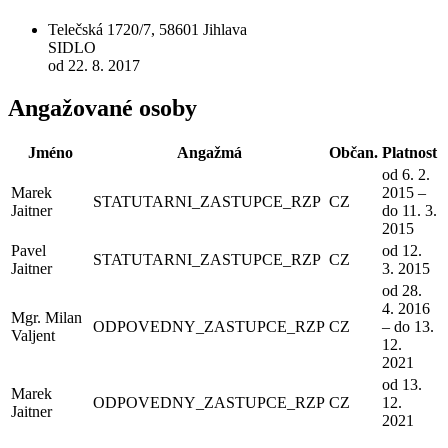
Telečská 1720/7, 58601 Jihlava
SIDLO
od 22. 8. 2017
Angažované osoby
Jméno
Angažmá
Občan.
Platnost
od 6. 2.
Marek
2015 –
STATUTARNI_ZASTUPCE_RZP
CZ
Jaitner
do 11. 3.
2015
Pavel
od 12.
STATUTARNI_ZASTUPCE_RZP
CZ
Jaitner
3. 2015
od 28.
4. 2016
Mgr. Milan
ODPOVEDNY_ZASTUPCE_RZP
CZ
– do 13.
Valjent
12.
2021
od 13.
Marek
ODPOVEDNY_ZASTUPCE_RZP
CZ
12.
Jaitner
2021