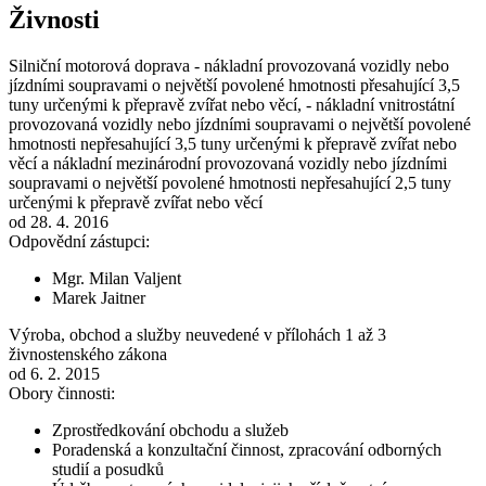
Živnosti
Silniční motorová doprava - nákladní provozovaná vozidly nebo
jízdními soupravami o největší povolené hmotnosti přesahující 3,5
tuny určenými k přepravě zvířat nebo věcí, - nákladní vnitrostátní
provozovaná vozidly nebo jízdními soupravami o největší povolené
hmotnosti nepřesahující 3,5 tuny určenými k přepravě zvířat nebo
věcí a nákladní mezinárodní provozovaná vozidly nebo jízdními
soupravami o největší povolené hmotnosti nepřesahující 2,5 tuny
určenými k přepravě zvířat nebo věcí
od 28. 4. 2016
Odpovědní zástupci:
Mgr. Milan Valjent
Marek Jaitner
Výroba, obchod a služby neuvedené v přílohách 1 až 3
živnostenského zákona
od 6. 2. 2015
Obory činnosti:
Zprostředkování obchodu a služeb
Poradenská a konzultační činnost, zpracování odborných
studií a posudků