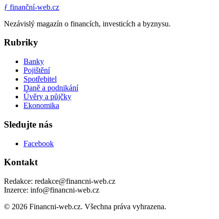
ƒ
finanční-web.cz
Nezávislý magazín o financích, investicích a byznysu.
Rubriky
Banky
Pojištění
Spotřebitel
Daně a podnikání
Úvěry a půjčky
Ekonomika
Sledujte nás
Facebook
Kontakt
Redakce: redakce@financni-web.cz
Inzerce: info@financni-web.cz
© 2026 Financni-web.cz. Všechna práva vyhrazena.