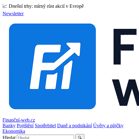
📈 Dnešní trhy: mírný růst akcií v Evropě
Newsletter
Finanční-web.cz
Banky
Pojištění
Spotřebitel
Daně a podnikání
Úvěry a půjčky
Ekonomika
Hledat
🔍