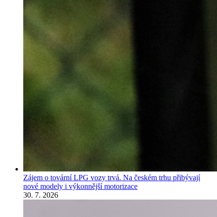
Zájem o tovární LPG vozy trvá. Na českém trhu přibývají
nové modely i výkonnější motorizace
30. 7. 2026