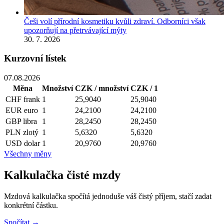
Češi volí přírodní kosmetiku kvůli zdraví. Odborníci však
upozorňují na přetrvávající mýty
30. 7. 2026
Kurzovní lístek
07.08.2026
Měna
Množství
CZK / množství
CZK / 1
CHF
frank
1
25,9040
25,9040
EUR
euro
1
24,2100
24,2100
GBP
libra
1
28,2450
28,2450
PLN
zlotý
1
5,6320
5,6320
USD
dolar
1
20,9760
20,9760
Všechny měny
Kalkulačka čisté mzdy
Mzdová kalkulačka spočítá jednoduše váš čistý příjem, stačí zadat
konkrétní částku.
Spočítat →