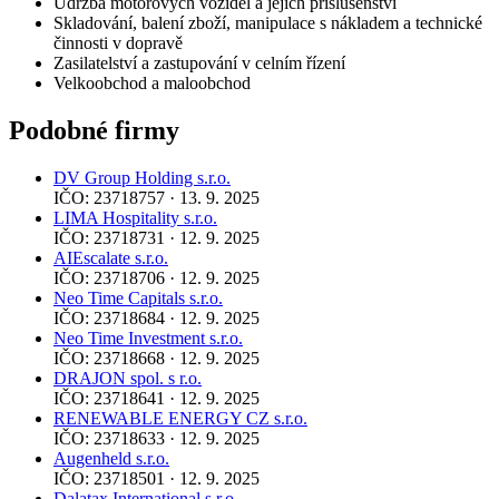
Údržba motorových vozidel a jejich příslušenství
Skladování, balení zboží, manipulace s nákladem a technické
činnosti v dopravě
Zasilatelství a zastupování v celním řízení
Velkoobchod a maloobchod
Podobné firmy
DV Group Holding s.r.o.
IČO: 23718757 · 13. 9. 2025
LIMA Hospitality s.r.o.
IČO: 23718731 · 12. 9. 2025
AIEscalate s.r.o.
IČO: 23718706 · 12. 9. 2025
Neo Time Capitals s.r.o.
IČO: 23718684 · 12. 9. 2025
Neo Time Investment s.r.o.
IČO: 23718668 · 12. 9. 2025
DRAJON spol. s r.o.
IČO: 23718641 · 12. 9. 2025
RENEWABLE ENERGY CZ s.r.o.
IČO: 23718633 · 12. 9. 2025
Augenheld s.r.o.
IČO: 23718501 · 12. 9. 2025
Dalatax International s.r.o.