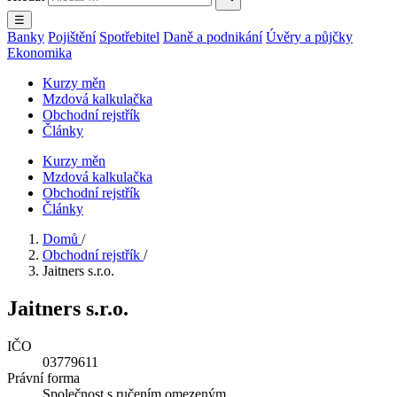
☰
Banky
Pojištění
Spotřebitel
Daně a podnikání
Úvěry a půjčky
Ekonomika
Kurzy měn
Mzdová kalkulačka
Obchodní rejstřík
Články
Kurzy měn
Mzdová kalkulačka
Obchodní rejstřík
Články
Domů
/
Obchodní rejstřík
/
Jaitners s.r.o.
Jaitners s.r.o.
IČO
03779611
Právní forma
Společnost s ručením omezeným