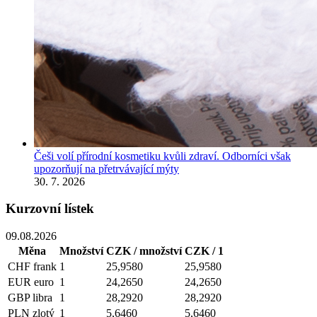
Češi volí přírodní kosmetiku kvůli zdraví. Odborníci však
upozorňují na přetrvávající mýty
30. 7. 2026
Kurzovní lístek
09.08.2026
Měna
Množství
CZK / množství
CZK / 1
CHF
frank
1
25,9580
25,9580
EUR
euro
1
24,2650
24,2650
GBP
libra
1
28,2920
28,2920
PLN
zlotý
1
5,6460
5,6460