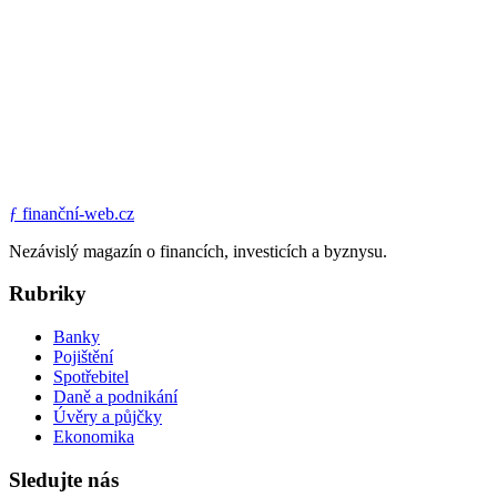
ƒ
finanční-web.cz
Nezávislý magazín o financích, investicích a byznysu.
Rubriky
Banky
Pojištění
Spotřebitel
Daně a podnikání
Úvěry a půjčky
Ekonomika
Sledujte nás