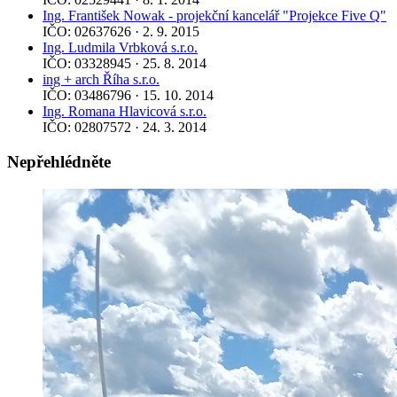
Ing. František Nowak - projekční kancelář "Projekce Five Q"
IČO: 02637626 · 2. 9. 2015
Ing. Ludmila Vrbková s.r.o.
IČO: 03328945 · 25. 8. 2014
ing + arch Říha s.r.o.
IČO: 03486796 · 15. 10. 2014
Ing. Romana Hlavicová s.r.o.
IČO: 02807572 · 24. 3. 2014
Nepřehlédněte