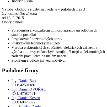
Jindřich Češla
Výroba, obchod a služby neuvedené v přílohách 1 až 3
živnostenského zákona
od 18. 2. 2015
Obory činnosti:
Poradenská a konzultační činnost, zpracování odborných
studií a posudků
Projektování pozemkových úprav
Poskytování technických služeb
Výroba elektronických součástek, elektrických zařízení a
výroba a opravy elektrických strojů, přístrojů a elektronických
zařízení pracujících na malém napětí
Pronájem a půjčování věcí movitých
Podobné firmy
Ing. Daniel Bárta
IČO: 42591180
Ing. Daniel DVOŘÁK
IČO: 47587521
Ing. Daniel Kostan
IČO: 69478392
Ing. Jaroslav Daniel