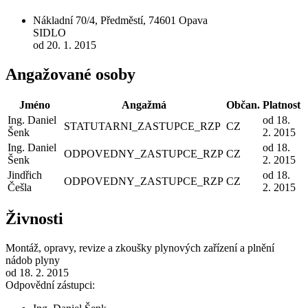
Nákladní 70/4, Předměstí, 74601 Opava
SIDLO
od 20. 1. 2015
Angažované osoby
Jméno
Angažmá
Občan.
Platnost
Ing. Daniel
od 18.
STATUTARNI_ZASTUPCE_RZP
CZ
Šenk
2. 2015
Ing. Daniel
od 18.
ODPOVEDNY_ZASTUPCE_RZP
CZ
Šenk
2. 2015
Jindřich
od 18.
ODPOVEDNY_ZASTUPCE_RZP
CZ
Češla
2. 2015
Živnosti
Montáž, opravy, revize a zkoušky plynových zařízení a plnění
nádob plyny
od 18. 2. 2015
Odpovědní zástupci: