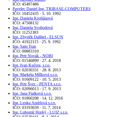
IČO: 45497486
Pavelec Daniel Ing. TRIBASE-COMPUTERS
IČO: 10452435 · 5. 10. 1992
Ing. Daniela Krofiánová
IČO: 47508132
Ing. Daniela Svobodová
IČO: 11252383
Ing. Zbyněk Daňhel - ELSUN
IČO: 41922115 · 25. 9. 1992
Ing. Sam Tran
IČO: 00883310
Ing. Petr Novák - NOBI
IČO: 01546899 · 27. 4. 2018
Ing. Ivan Kučera, s.r.o.
IČO: 02030331 · 28. 8. 2013
Ing. Markéta Míšková s.r.o.
IČO: 01609122 · 10. 5. 2013
Ing. Petr Švec - PENTA s.r.o.
IČO: 02096013 · 17. 9. 2013
Ing. Jana Fialková s.r.o.
IČO: 01860208 · 14. 12. 2016
Ing. Lenka Andrlová s.r.o.
IČO: 03193659 · 11. 7. 2014
Ing. Lubomír Horký - LUIZ s.r.o.
IČO: 02529441 · 8. 1. 2014