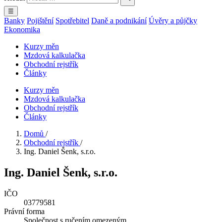
☰
Banky
Pojištění
Spotřebitel
Daně a podnikání
Úvěry a půjčky
Ekonomika
Kurzy měn
Mzdová kalkulačka
Obchodní rejstřík
Články
Kurzy měn
Mzdová kalkulačka
Obchodní rejstřík
Články
Domů
/
Obchodní rejstřík
/
Ing. Daniel Šenk, s.r.o.
Ing. Daniel Šenk, s.r.o.
IČO
03779581
Právní forma
Společnost s ručením omezeným