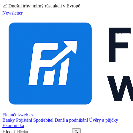
📈 Dnešní trhy: mírný růst akcií v Evropě
Newsletter
Finanční-web.cz
Banky
Pojištění
Spotřebitel
Daně a podnikání
Úvěry a půjčky
Ekonomika
Hledat
🔍