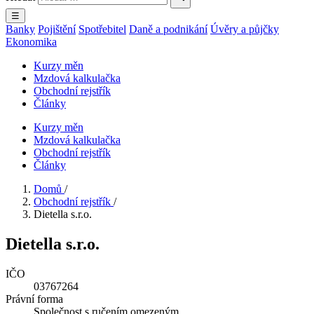
☰
Banky
Pojištění
Spotřebitel
Daně a podnikání
Úvěry a půjčky
Ekonomika
Kurzy měn
Mzdová kalkulačka
Obchodní rejstřík
Články
Kurzy měn
Mzdová kalkulačka
Obchodní rejstřík
Články
Domů
/
Obchodní rejstřík
/
Dietella s.r.o.
Dietella s.r.o.
IČO
03767264
Právní forma
Společnost s ručením omezeným