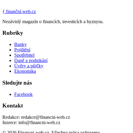
ƒ
finanční-web.cz
Nezávislý magazín o financích, investicích a byznysu.
Rubriky
Banky
Pojištění
Spotřebitel
Daně a podnikání
Úvěry a půjčky
Ekonomika
Sledujte nás
Facebook
Kontakt
Redakce: redakce@financni-web.cz
Inzerce: info@financni-web.cz
© 2026 Financni-web.cz. Všechna práva vyhrazena.