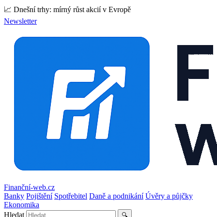
📈 Dnešní trhy: mírný růst akcií v Evropě
Newsletter
Finanční-web.cz
Banky
Pojištění
Spotřebitel
Daně a podnikání
Úvěry a půjčky
Ekonomika
Hledat
🔍