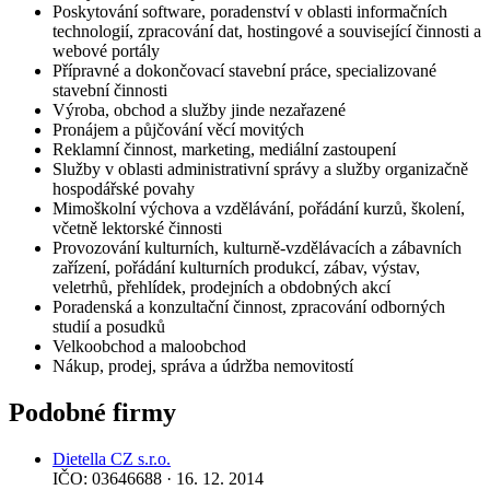
Poskytování software, poradenství v oblasti informačních
technologií, zpracování dat, hostingové a související činnosti a
webové portály
Přípravné a dokončovací stavební práce, specializované
stavební činnosti
Výroba, obchod a služby jinde nezařazené
Pronájem a půjčování věcí movitých
Reklamní činnost, marketing, mediální zastoupení
Služby v oblasti administrativní správy a služby organizačně
hospodářské povahy
Mimoškolní výchova a vzdělávání, pořádání kurzů, školení,
včetně lektorské činnosti
Provozování kulturních, kulturně-vzdělávacích a zábavních
zařízení, pořádání kulturních produkcí, zábav, výstav,
veletrhů, přehlídek, prodejních a obdobných akcí
Poradenská a konzultační činnost, zpracování odborných
studií a posudků
Velkoobchod a maloobchod
Nákup, prodej, správa a údržba nemovitostí
Podobné firmy
Dietella CZ s.r.o.
IČO: 03646688 · 16. 12. 2014