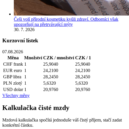
Češi volí přírodní kosmetiku kvůli zdraví. Odborníci však
upozorňují na přetrvávající mýty
30. 7. 2026
Kurzovní lístek
07.08.2026
Měna
Množství
CZK / množství
CZK / 1
CHF
frank
1
25,9040
25,9040
EUR
euro
1
24,2100
24,2100
GBP
libra
1
28,2450
28,2450
PLN
zlotý
1
5,6320
5,6320
USD
dolar
1
20,9760
20,9760
Všechny měny
Kalkulačka čisté mzdy
Mzdová kalkulačka spočítá jednoduše váš čistý příjem, stačí zadat
konkrétní částku.