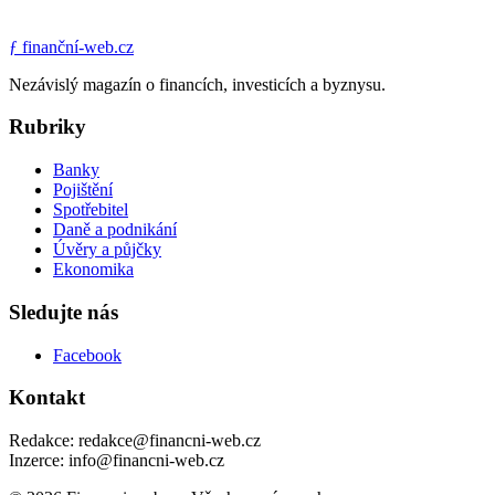
ƒ
finanční-web.cz
Nezávislý magazín o financích, investicích a byznysu.
Rubriky
Banky
Pojištění
Spotřebitel
Daně a podnikání
Úvěry a půjčky
Ekonomika
Sledujte nás
Facebook
Kontakt
Redakce: redakce@financni-web.cz
Inzerce: info@financni-web.cz