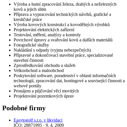
Výroba a hutní zpracování železa, drahých a neželezných
kovů a jejich slitin
Příprava a vypracování technických návrhů, grafické a
kresličské práce
Výroba kovových konstrukcí a kovodělných výrobků
Projektování elektrických zařízení
Testování, měření, analýzy a kontroly
Povrchové úpravy a svařování kovů a dalších materiálů
Fotografické služby
Nakládání s odpady (vyjma nebezpečných)
Přípravné a dokončovací stavební práce, specializované
stavební činnosti
Zprostředkování obchodu a služeb
Velkoobchod a maloobchod
Poskytování software, poradenství v oblasti informačních
technologií, zpracování dat, hostingové a související činnosti a
webové portály
Pronájem a půjčování věcí movitých
Projektování pozemkových úprav
Podobné firmy
Easytogolf s.r.o. v likvidaci
IČO: 28871995 · 9. 4. 2009