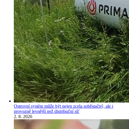
Ostrovní systém může být nejen zcela soběstačný, ale i
provozně levnější než distribuční síť
2. 8. 2026