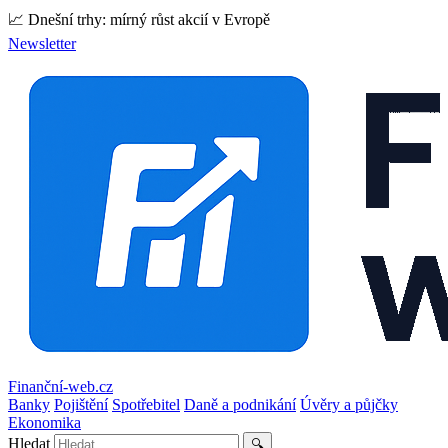
📈 Dnešní trhy: mírný růst akcií v Evropě
Newsletter
Finanční-web.cz
Banky
Pojištění
Spotřebitel
Daně a podnikání
Úvěry a půjčky
Ekonomika
Hledat
🔍