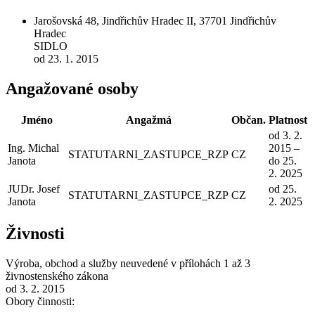
Jarošovská 48, Jindřichův Hradec II, 37701 Jindřichův
Hradec
SIDLO
od 23. 1. 2015
Angažované osoby
Jméno
Angažmá
Občan.
Platnost
od 3. 2.
Ing. Michal
2015 –
STATUTARNI_ZASTUPCE_RZP
CZ
Janota
do 25.
2. 2025
JUDr. Josef
od 25.
STATUTARNI_ZASTUPCE_RZP
CZ
Janota
2. 2025
Živnosti
Výroba, obchod a služby neuvedené v přílohách 1 až 3
živnostenského zákona
od 3. 2. 2015
Obory činnosti: