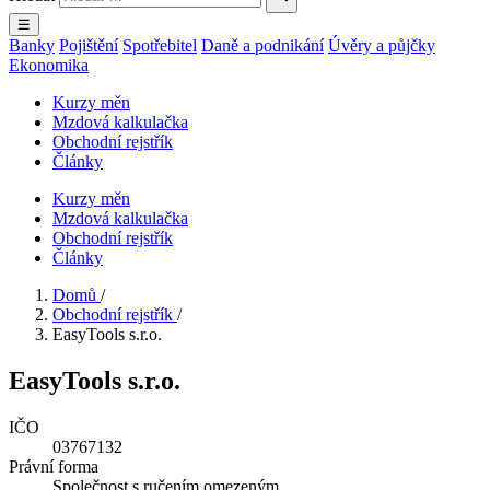
☰
Banky
Pojištění
Spotřebitel
Daně a podnikání
Úvěry a půjčky
Ekonomika
Kurzy měn
Mzdová kalkulačka
Obchodní rejstřík
Články
Kurzy měn
Mzdová kalkulačka
Obchodní rejstřík
Články
Domů
/
Obchodní rejstřík
/
EasyTools s.r.o.
EasyTools s.r.o.
IČO
03767132
Právní forma
Společnost s ručením omezeným