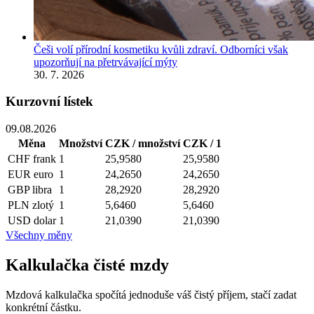
Češi volí přírodní kosmetiku kvůli zdraví. Odborníci však
upozorňují na přetrvávající mýty
30. 7. 2026
Kurzovní lístek
09.08.2026
Měna
Množství
CZK / množství
CZK / 1
CHF
frank
1
25,9580
25,9580
EUR
euro
1
24,2650
24,2650
GBP
libra
1
28,2920
28,2920
PLN
zlotý
1
5,6460
5,6460
USD
dolar
1
21,0390
21,0390
Všechny měny
Kalkulačka čisté mzdy
Mzdová kalkulačka spočítá jednoduše váš čistý příjem, stačí zadat
konkrétní částku.