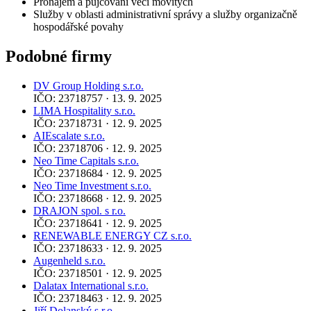
Pronájem a půjčování věcí movitých
Služby v oblasti administrativní správy a služby organizačně
hospodářské povahy
Podobné firmy
DV Group Holding s.r.o.
IČO: 23718757 · 13. 9. 2025
LIMA Hospitality s.r.o.
IČO: 23718731 · 12. 9. 2025
AIEscalate s.r.o.
IČO: 23718706 · 12. 9. 2025
Neo Time Capitals s.r.o.
IČO: 23718684 · 12. 9. 2025
Neo Time Investment s.r.o.
IČO: 23718668 · 12. 9. 2025
DRAJON spol. s r.o.
IČO: 23718641 · 12. 9. 2025
RENEWABLE ENERGY CZ s.r.o.
IČO: 23718633 · 12. 9. 2025
Augenheld s.r.o.
IČO: 23718501 · 12. 9. 2025
Dalatax International s.r.o.
IČO: 23718463 · 12. 9. 2025
Jiří Dolanský s.r.o.