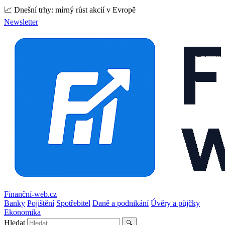
📈 Dnešní trhy: mírný růst akcií v Evropě
Newsletter
Finanční-web.cz
Banky
Pojištění
Spotřebitel
Daně a podnikání
Úvěry a půjčky
Ekonomika
Hledat
🔍