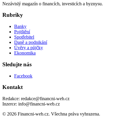
Nezávislý magazín o financích, investicích a byznysu.
Rubriky
Banky
Pojištění
Spotřebitel
Daně a podnikání
Úvěry a půjčky
Ekonomika
Sledujte nás
Facebook
Kontakt
Redakce: redakce@financni-web.cz
Inzerce: info@financni-web.cz
© 2026 Financni-web.cz. Všechna práva vyhrazena.