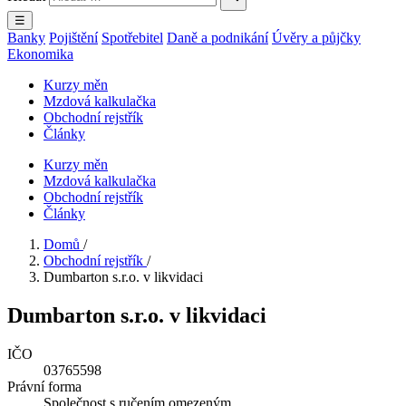
☰
Banky
Pojištění
Spotřebitel
Daně a podnikání
Úvěry a půjčky
Ekonomika
Kurzy měn
Mzdová kalkulačka
Obchodní rejstřík
Články
Kurzy měn
Mzdová kalkulačka
Obchodní rejstřík
Články
Domů
/
Obchodní rejstřík
/
Dumbarton s.r.o. v likvidaci
Dumbarton s.r.o. v likvidaci
IČO
03765598
Právní forma
Společnost s ručením omezeným