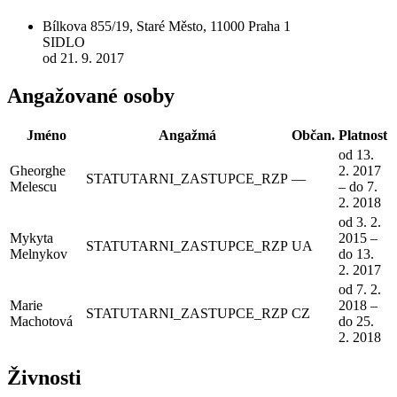
Bílkova 855/19, Staré Město, 11000 Praha 1
SIDLO
od 21. 9. 2017
Angažované osoby
Jméno
Angažmá
Občan.
Platnost
od 13.
Gheorghe
2. 2017
STATUTARNI_ZASTUPCE_RZP
—
Melescu
– do 7.
2. 2018
od 3. 2.
Mykyta
2015 –
STATUTARNI_ZASTUPCE_RZP
UA
Melnykov
do 13.
2. 2017
od 7. 2.
Marie
2018 –
STATUTARNI_ZASTUPCE_RZP
CZ
Machotová
do 25.
2. 2018
Živnosti