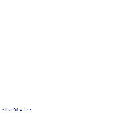
ƒ
finanční-web.cz