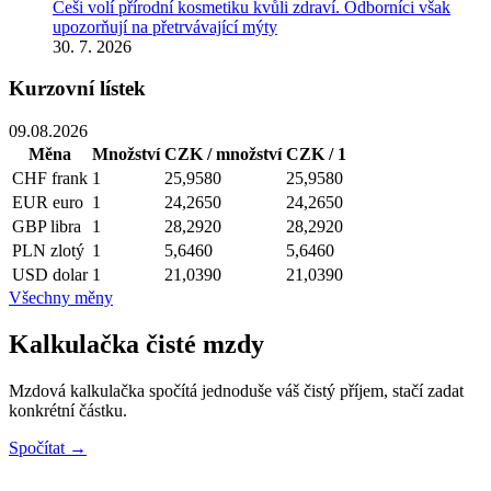
Češi volí přírodní kosmetiku kvůli zdraví. Odborníci však
upozorňují na přetrvávající mýty
30. 7. 2026
Kurzovní lístek
09.08.2026
Měna
Množství
CZK / množství
CZK / 1
CHF
frank
1
25,9580
25,9580
EUR
euro
1
24,2650
24,2650
GBP
libra
1
28,2920
28,2920
PLN
zlotý
1
5,6460
5,6460
USD
dolar
1
21,0390
21,0390
Všechny měny
Kalkulačka čisté mzdy
Mzdová kalkulačka spočítá jednoduše váš čistý příjem, stačí zadat
konkrétní částku.
Spočítat →