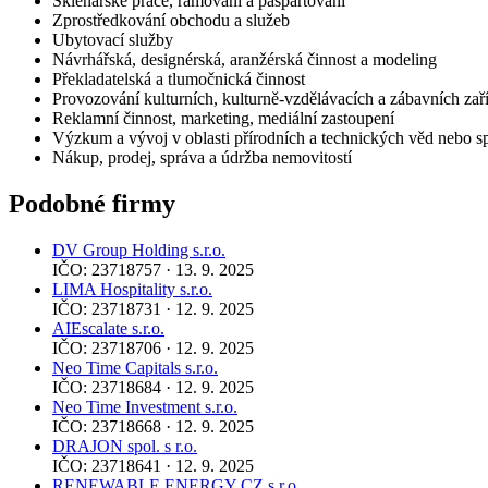
Sklenářské práce, rámování a paspartování
Zprostředkování obchodu a služeb
Ubytovací služby
Návrhářská, designérská, aranžérská činnost a modeling
Překladatelská a tlumočnická činnost
Provozování kulturních, kulturně-vzdělávacích a zábavních zaří
Reklamní činnost, marketing, mediální zastoupení
Výzkum a vývoj v oblasti přírodních a technických věd nebo 
Nákup, prodej, správa a údržba nemovitostí
Podobné firmy
DV Group Holding s.r.o.
IČO: 23718757 · 13. 9. 2025
LIMA Hospitality s.r.o.
IČO: 23718731 · 12. 9. 2025
AIEscalate s.r.o.
IČO: 23718706 · 12. 9. 2025
Neo Time Capitals s.r.o.
IČO: 23718684 · 12. 9. 2025
Neo Time Investment s.r.o.
IČO: 23718668 · 12. 9. 2025
DRAJON spol. s r.o.
IČO: 23718641 · 12. 9. 2025
RENEWABLE ENERGY CZ s.r.o.