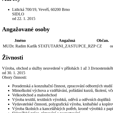
Lidická 700/19, Veveří, 60200 Brno
SIDLO
od 22. 1. 2015
Angažované osoby
Jméno
Angažmá
Občan.
MUDr. Radim Karlík
STATUTARNI_ZASTUPCE_RZP
CZ
o
Živnosti
Výroba, obchod a služby neuvedené v přílohách 1 až 3 živnostenské
od 30. 1. 2015
Obory činnosti:
Poradenská a konzultační činnost, zpracování odborných studi
Mimoškolní výchova a vzdělávání, pořádání kurzů, školení, vče
Velkoobchod a maloobchod
Výroba textilií, textilních výrobků, oděvů a oděvních doplňků
Vydavatelské činnosti, polygrafická výroba, knihařské a kopíro
Výroba školních a kancelářských potřeb, kromě výrobků z papí