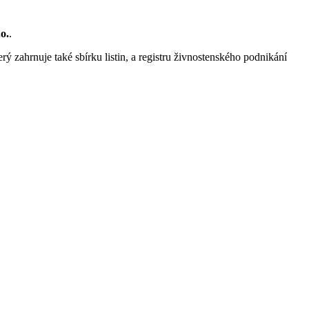
o.
.
rý zahrnuje také sbírku listin, a registru živnostenského podnikání