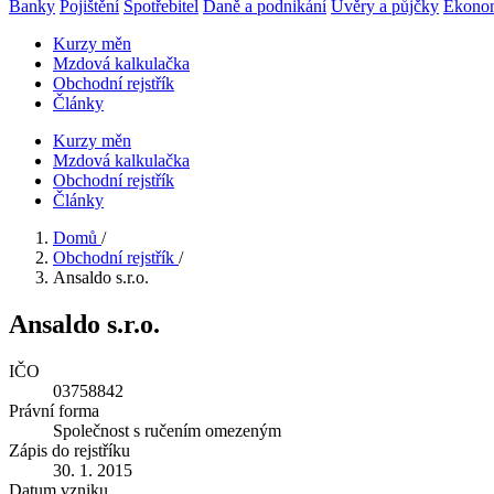
Banky
Pojištění
Spotřebitel
Daně a podnikání
Úvěry a půjčky
Ekono
Kurzy měn
Mzdová kalkulačka
Obchodní rejstřík
Články
Kurzy měn
Mzdová kalkulačka
Obchodní rejstřík
Články
Domů
/
Obchodní rejstřík
/
Ansaldo s.r.o.
Ansaldo s.r.o.
IČO
03758842
Právní forma
Společnost s ručením omezeným
Zápis do rejstříku
30. 1. 2015
Datum vzniku