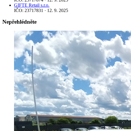
GIFTE Retail s.r.o.
IČO: 23717831 · 12. 9. 2025
Nepřehlédněte