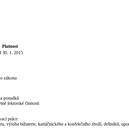
Platnost
d 30. 1. 2015
ho zákona
í a posudků
tně lektorské činnosti
vací práce
ru, výroba bižuterie, kartáčnického a konfekčního zboží, deštníků, u