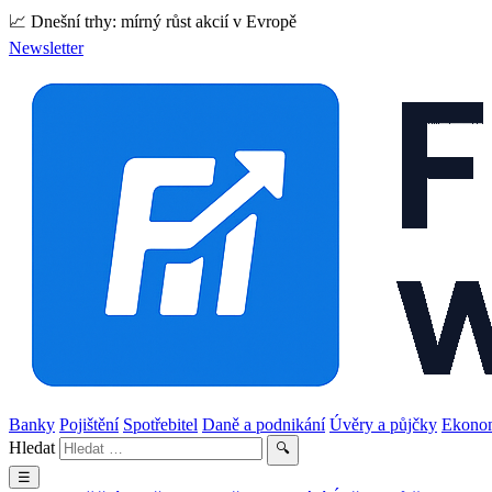
📈 Dnešní trhy: mírný růst akcií v Evropě
Newsletter
Banky
Pojištění
Spotřebitel
Daně a podnikání
Úvěry a půjčky
Ekono
Hledat
🔍
☰