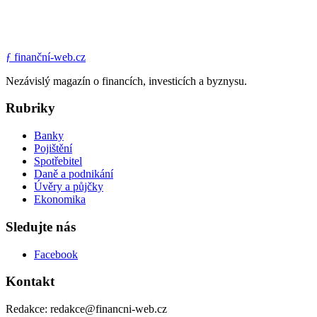
ƒ
finanční-web.cz
Nezávislý magazín o financích, investicích a byznysu.
Rubriky
Banky
Pojištění
Spotřebitel
Daně a podnikání
Úvěry a půjčky
Ekonomika
Sledujte nás
Facebook
Kontakt
Redakce: redakce@financni-web.cz