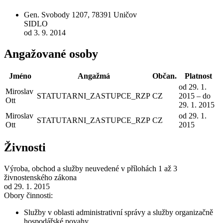
Gen. Svobody 1207, 78391 Uničov
SIDLO
od 3. 9. 2014
Angažované osoby
Jméno
Angažmá
Občan.
Platnost
od 29. 1.
Miroslav
STATUTARNI_ZASTUPCE_RZP
CZ
2015 – do
Ott
29. 1. 2015
Miroslav
od 29. 1.
STATUTARNI_ZASTUPCE_RZP
CZ
Ott
2015
Živnosti
Výroba, obchod a služby neuvedené v přílohách 1 až 3
živnostenského zákona
od 29. 1. 2015
Obory činnosti:
Služby v oblasti administrativní správy a služby organizačně
hospodářské povahy