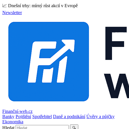
📈 Dnešní trhy: mírný růst akcií v Evropě
Newsletter
Finanční-web.cz
Banky
Pojištění
Spotřebitel
Daně a podnikání
Úvěry a půjčky
Ekonomika
Hledat
🔍