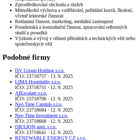
Zprostředkování obchodu a služeb
Mimoškolní výchova a vzdělávání, pořádání kurzů, školení,
včetně lektorské činnosti
Reklamní činnost, marketing, mediální zastoupení
Poradenská a konzultační činnost, zpracování odborných
studií a posudků
Výzkum a vývoj v oblasti přírodních a technických věd nebo
společenských věd
Podobné firmy
DV Group Holding s.r.o.
IČO: 23718757 · 13. 9. 2025
LIMA Hospitality s.r.o.
IČO: 23718731 · 12. 9. 2025
AIEscalate s.r.o.
IČO: 23718706 · 12. 9. 2025
Neo Time Capitals s.r.o.
IČO: 23718684 · 12. 9. 2025
Neo Time Investment s.r.o.
IČO: 23718668 · 12. 9. 2025
DRAJON spol. s r.o.
IČO: 23718641 · 12. 9. 2025
RENEWABLE ENERGY CZ s.r.o.