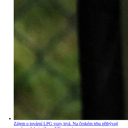
Zájem o tovární LPG vozy trvá. Na českém trhu přibývají