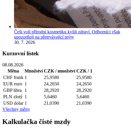
Češi volí přírodní kosmetiku kvůli zdraví. Odborníci však
upozorňují na přetrvávající mýty
30. 7. 2026
Kurzovní lístek
08.08.2026
Měna
Množství
CZK / množství
CZK / 1
CHF
frank
1
25,9580
25,9580
EUR
euro
1
24,2650
24,2650
GBP
libra
1
28,2920
28,2920
PLN
zlotý
1
5,6460
5,6460
USD
dolar
1
21,0390
21,0390
Všechny měny
Kalkulačka čisté mzdy