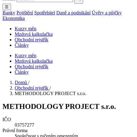
☰
Banky
Pojištění
Spotřebitel
Daně a podnikání
Úvěry a půjčky
Ekonomika
Kurzy měn
Mzdová kalkulačka
Obchodní rejstřík
Články
Kurzy měn
Mzdová kalkulačka
Obchodní rejstřík
Články
Domů
/
Obchodní rejstřík
/
METHODOLOGY PROJECT s.r.o.
METHODOLOGY PROJECT s.r.o.
IČO
03757277
Právní forma
Společnost s ručením omezeným