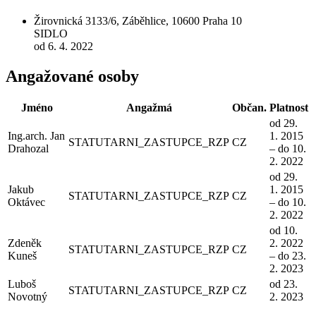
Žirovnická 3133/6, Záběhlice, 10600 Praha 10
SIDLO
od 6. 4. 2022
Angažované osoby
Jméno
Angažmá
Občan.
Platnost
od 29.
Ing.arch. Jan
1. 2015
STATUTARNI_ZASTUPCE_RZP
CZ
Drahozal
– do 10.
2. 2022
od 29.
Jakub
1. 2015
STATUTARNI_ZASTUPCE_RZP
CZ
Oktávec
– do 10.
2. 2022
od 10.
Zdeněk
2. 2022
STATUTARNI_ZASTUPCE_RZP
CZ
Kuneš
– do 23.
2. 2023
Luboš
od 23.
STATUTARNI_ZASTUPCE_RZP
CZ
Novotný
2. 2023