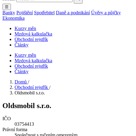
☰
Banky
Pojištění
Spotřebitel
Daně a podnikání
Úvěry a půjčky
Ekonomika
Kurzy měn
Mzdová kalkulačka
Obchodní rejstřík
Články
Kurzy měn
Mzdová kalkulačka
Obchodní rejstřík
Články
Domů
/
Obchodní rejstřík
/
Oldsmobil s.r.o.
Oldsmobil s.r.o.
IČO
03754413
Právní forma
Společnost s ručením omezeným