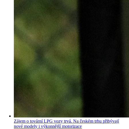
Zájem o tovární LPG vozy trvá. Na českém trhu přibývají
nové modely i výkonnější motorizace