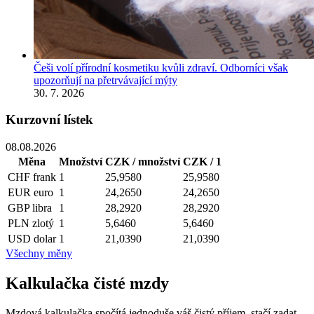
Češi volí přírodní kosmetiku kvůli zdraví. Odborníci však
upozorňují na přetrvávající mýty
30. 7. 2026
Kurzovní lístek
08.08.2026
Měna
Množství
CZK / množství
CZK / 1
CHF
frank
1
25,9580
25,9580
EUR
euro
1
24,2650
24,2650
GBP
libra
1
28,2920
28,2920
PLN
zlotý
1
5,6460
5,6460
USD
dolar
1
21,0390
21,0390
Všechny měny
Kalkulačka čisté mzdy
Mzdová kalkulačka spočítá jednoduše váš čistý příjem, stačí zadat