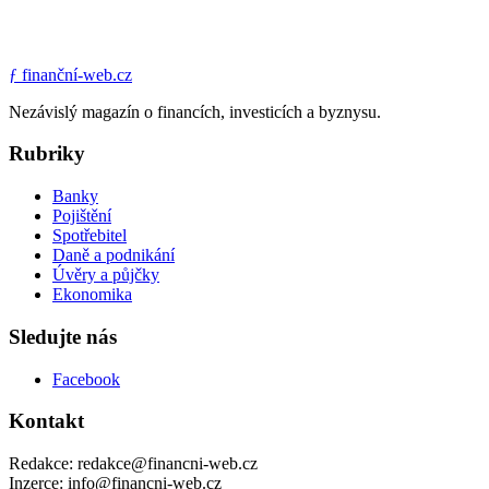
ƒ
finanční-web.cz
Nezávislý magazín o financích, investicích a byznysu.
Rubriky
Banky
Pojištění
Spotřebitel
Daně a podnikání
Úvěry a půjčky
Ekonomika
Sledujte nás
Facebook
Kontakt
Redakce: redakce@financni-web.cz
Inzerce: info@financni-web.cz