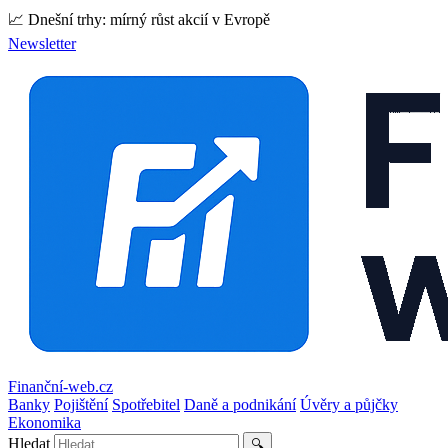
📈 Dnešní trhy: mírný růst akcií v Evropě
Newsletter
Finanční-web.cz
Banky
Pojištění
Spotřebitel
Daně a podnikání
Úvěry a půjčky
Ekonomika
Hledat
🔍