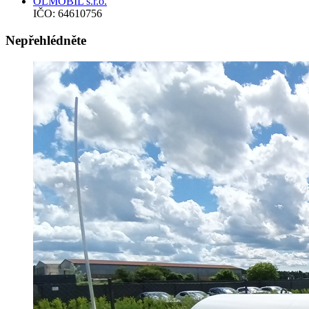
OLMOBIL s.r.o.
IČO: 64610756
Nepřehlédněte