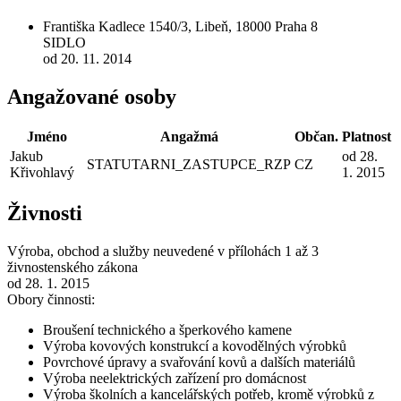
Františka Kadlece 1540/3, Libeň, 18000 Praha 8
SIDLO
od 20. 11. 2014
Angažované osoby
Jméno
Angažmá
Občan.
Platnost
Jakub
od 28.
STATUTARNI_ZASTUPCE_RZP
CZ
Křivohlavý
1. 2015
Živnosti
Výroba, obchod a služby neuvedené v přílohách 1 až 3
živnostenského zákona
od 28. 1. 2015
Obory činnosti:
Broušení technického a šperkového kamene
Výroba kovových konstrukcí a kovodělných výrobků
Povrchové úpravy a svařování kovů a dalších materiálů
Výroba neelektrických zařízení pro domácnost
Výroba školních a kancelářských potřeb, kromě výrobků z