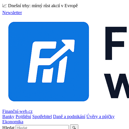
📈 Dnešní trhy: mírný růst akcií v Evropě
Newsletter
Finanční-web.cz
Banky
Pojištění
Spotřebitel
Daně a podnikání
Úvěry a půjčky
Ekonomika
Hledat
🔍