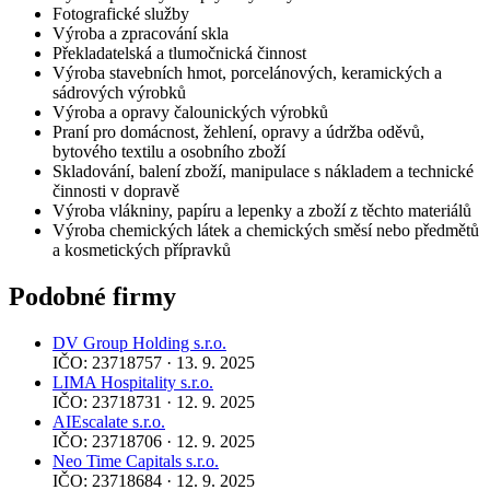
Fotografické služby
Výroba a zpracování skla
Překladatelská a tlumočnická činnost
Výroba stavebních hmot, porcelánových, keramických a
sádrových výrobků
Výroba a opravy čalounických výrobků
Praní pro domácnost, žehlení, opravy a údržba oděvů,
bytového textilu a osobního zboží
Skladování, balení zboží, manipulace s nákladem a technické
činnosti v dopravě
Výroba vlákniny, papíru a lepenky a zboží z těchto materiálů
Výroba chemických látek a chemických směsí nebo předmětů
a kosmetických přípravků
Podobné firmy
DV Group Holding s.r.o.
IČO: 23718757 · 13. 9. 2025
LIMA Hospitality s.r.o.
IČO: 23718731 · 12. 9. 2025
AIEscalate s.r.o.
IČO: 23718706 · 12. 9. 2025
Neo Time Capitals s.r.o.
IČO: 23718684 · 12. 9. 2025