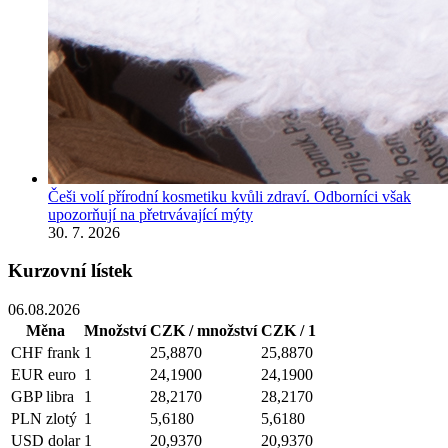
Češi volí přírodní kosmetiku kvůli zdraví. Odborníci však
upozorňují na přetrvávající mýty
30. 7. 2026
Kurzovní lístek
06.08.2026
Měna
Množství
CZK / množství
CZK / 1
CHF
frank
1
25,8870
25,8870
EUR
euro
1
24,1900
24,1900
GBP
libra
1
28,2170
28,2170
PLN
zlotý
1
5,6180
5,6180
USD
dolar
1
20,9370
20,9370