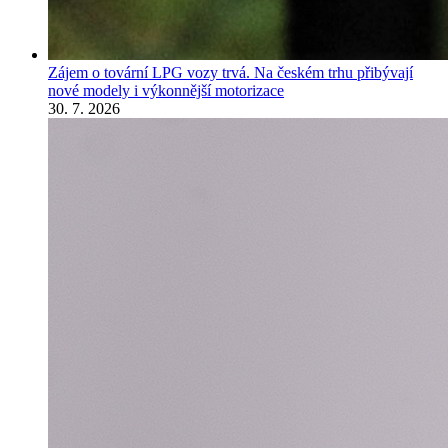
Zájem o tovární LPG vozy trvá. Na českém trhu přibývají
nové modely i výkonnější motorizace
30. 7. 2026