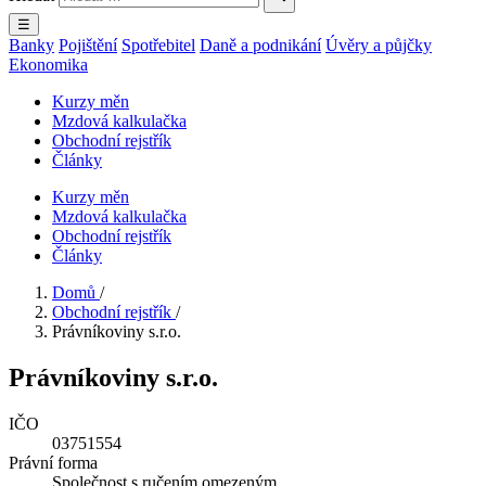
☰
Banky
Pojištění
Spotřebitel
Daně a podnikání
Úvěry a půjčky
Ekonomika
Kurzy měn
Mzdová kalkulačka
Obchodní rejstřík
Články
Kurzy měn
Mzdová kalkulačka
Obchodní rejstřík
Články
Domů
/
Obchodní rejstřík
/
Právníkoviny s.r.o.
Právníkoviny s.r.o.
IČO
03751554
Právní forma
Společnost s ručením omezeným