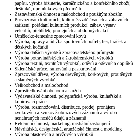
papíru, výroba bižuterie, kartáčnického a konfekčního zboží,
deštníků, upomínkových předmětů
Zastavárenská činnost a maloobchod s použitým zbožím
Provozování kulturních, kulturně-vzdělávacích a zábavních
zařízení, pořádání kulturních produkcí, zábav, výstav,
veletrhů, přehlídek, prodejních a obdobných akcí
Umělecko-řemeslné zpracování kovů
Výroba, opravy a údržba sportovních potřeb, her, hraček a
dětských kočárků
Výroba dalších výrobků zpracovatelského průmyslu
Výroba potravinářských a škrobárenských výrobků
Výroba textilií, textilních výrobků, oděvů a oděvních doplňků
Sklenářské práce, rámování a paspartování
Zpracování dřeva, výroba dřevěných, korkových, proutěných
a slaměných výrobků
Velkoobchod a maloobchod
Zprostředkování obchodu a služeb
Vydavatelské činnosti, polygrafická výroba, knihařské a
kopírovací práce
Výroba, rozmnožování, distribuce, prodej, pronájem
zvukových a zvukově-obrazových záznamů a výroba
nenahraných nosičů údajů a záznamů
Reklamní činnost, marketing, mediální zastoupení
Návrhářská, designérská, aranžérská činnost a modeling
Výroba plastových a pryžových výrobků