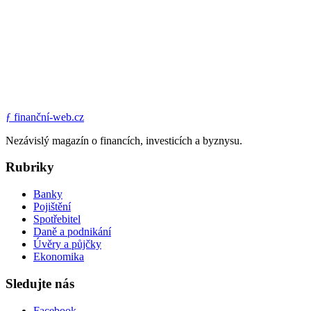
ƒ
finanční-web.cz
Nezávislý magazín o financích, investicích a byznysu.
Rubriky
Banky
Pojištění
Spotřebitel
Daně a podnikání
Úvěry a půjčky
Ekonomika
Sledujte nás
Facebook