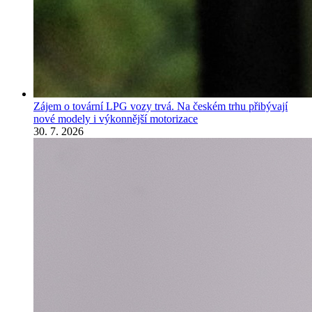
Zájem o tovární LPG vozy trvá. Na českém trhu přibývají
nové modely i výkonnější motorizace
30. 7. 2026