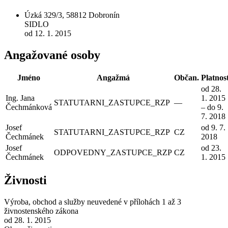
Úzká 329/3, 58812 Dobronín
SIDLO
od 12. 1. 2015
Angažované osoby
Jméno
Angažmá
Občan.
Platnos
od 28.
Ing. Jana
1. 2015
STATUTARNI_ZASTUPCE_RZP
—
Čechmánková
– do 9.
7. 2018
Josef
od 9. 7.
STATUTARNI_ZASTUPCE_RZP
CZ
Čechmánek
2018
Josef
od 23.
ODPOVEDNY_ZASTUPCE_RZP
CZ
Čechmánek
1. 2015
Živnosti
Výroba, obchod a služby neuvedené v přílohách 1 až 3
živnostenského zákona
od 28. 1. 2015