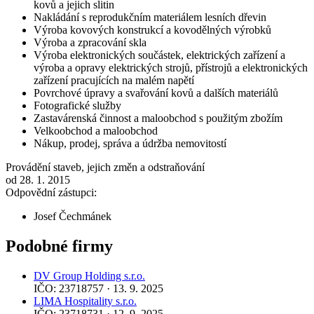
kovů a jejich slitin
Nakládání s reprodukčním materiálem lesních dřevin
Výroba kovových konstrukcí a kovodělných výrobků
Výroba a zpracování skla
Výroba elektronických součástek, elektrických zařízení a
výroba a opravy elektrických strojů, přístrojů a elektronických
zařízení pracujících na malém napětí
Povrchové úpravy a svařování kovů a dalších materiálů
Fotografické služby
Zastavárenská činnost a maloobchod s použitým zbožím
Velkoobchod a maloobchod
Nákup, prodej, správa a údržba nemovitostí
Provádění staveb, jejich změn a odstraňování
od 28. 1. 2015
Odpovědní zástupci:
Josef Čechmánek
Podobné firmy
DV Group Holding s.r.o.
IČO: 23718757 · 13. 9. 2025
LIMA Hospitality s.r.o.
IČO: 23718731 · 12. 9. 2025