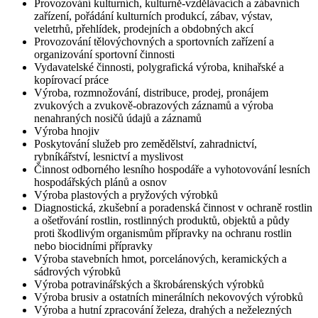
Provozování kulturních, kulturně-vzdělávacích a zábavních
zařízení, pořádání kulturních produkcí, zábav, výstav,
veletrhů, přehlídek, prodejních a obdobných akcí
Provozování tělovýchovných a sportovních zařízení a
organizování sportovní činnosti
Vydavatelské činnosti, polygrafická výroba, knihařské a
kopírovací práce
Výroba, rozmnožování, distribuce, prodej, pronájem
zvukových a zvukově-obrazových záznamů a výroba
nenahraných nosičů údajů a záznamů
Výroba hnojiv
Poskytování služeb pro zemědělství, zahradnictví,
rybníkářství, lesnictví a myslivost
Činnost odborného lesního hospodáře a vyhotovování lesních
hospodářských plánů a osnov
Výroba plastových a pryžových výrobků
Diagnostická, zkušební a poradenská činnost v ochraně rostlin
a ošetřování rostlin, rostlinných produktů, objektů a půdy
proti škodlivým organismům přípravky na ochranu rostlin
nebo biocidními přípravky
Výroba stavebních hmot, porcelánových, keramických a
sádrových výrobků
Výroba potravinářských a škrobárenských výrobků
Výroba brusiv a ostatních minerálních nekovových výrobků
Výroba a hutní zpracování železa, drahých a neželezných