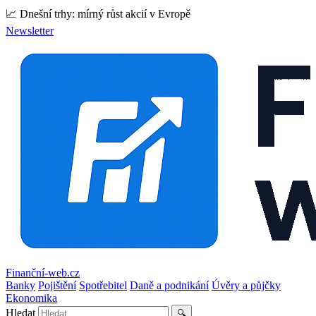
📈 Dnešní trhy: mírný růst akcií v Evropě
Newsletter
Finanční-web.cz
Banky
Pojištění
Spotřebitel
Daně a podnikání
Úvěry a půjčky
Ekonomika
Hledat
🔍