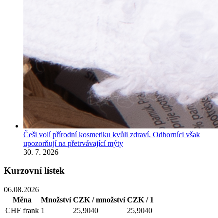
Češi volí přírodní kosmetiku kvůli zdraví. Odborníci však
upozorňují na přetrvávající mýty
30. 7. 2026
Kurzovní lístek
06.08.2026
Měna
Množství
CZK / množství
CZK / 1
CHF
frank
1
25,9040
25,9040