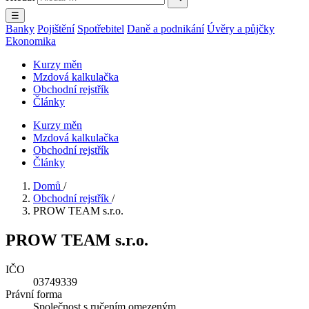
☰
Banky
Pojištění
Spotřebitel
Daně a podnikání
Úvěry a půjčky
Ekonomika
Kurzy měn
Mzdová kalkulačka
Obchodní rejstřík
Články
Kurzy měn
Mzdová kalkulačka
Obchodní rejstřík
Články
Domů
/
Obchodní rejstřík
/
PROW TEAM s.r.o.
PROW TEAM s.r.o.
IČO
03749339
Právní forma
Společnost s ručením omezeným