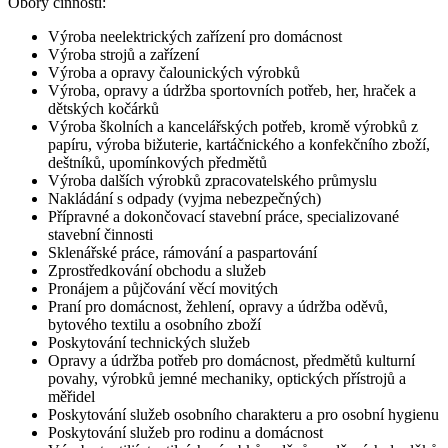
Obory činnosti:
Výroba neelektrických zařízení pro domácnost
Výroba strojů a zařízení
Výroba a opravy čalounických výrobků
Výroba, opravy a údržba sportovních potřeb, her, hraček a
dětských kočárků
Výroba školních a kancelářských potřeb, kromě výrobků z
papíru, výroba bižuterie, kartáčnického a konfekčního zboží,
deštníků, upomínkových předmětů
Výroba dalších výrobků zpracovatelského průmyslu
Nakládání s odpady (vyjma nebezpečných)
Přípravné a dokončovací stavební práce, specializované
stavební činnosti
Sklenářské práce, rámování a paspartování
Zprostředkování obchodu a služeb
Pronájem a půjčování věcí movitých
Praní pro domácnost, žehlení, opravy a údržba oděvů,
bytového textilu a osobního zboží
Poskytování technických služeb
Opravy a údržba potřeb pro domácnost, předmětů kulturní
povahy, výrobků jemné mechaniky, optických přístrojů a
měřidel
Poskytování služeb osobního charakteru a pro osobní hygienu
Poskytování služeb pro rodinu a domácnost