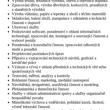
Výroba textilií, textilních výrobků, oděvů a oděvních doplňků
Zpracování dřeva, výroba dřevěných, korkových, proutěných
a slaměných výrobků
Výroba vlákniny, papíru a lepenky a zboží z těchto materiálů
Skladování, balení zboží, manipulace s nákladem a technické
činnosti v dopravě
Ubytovací služby
Poskytování software, poradenství v oblasti informačních
technologií, zpracování dat, hostingové a související činnosti a
webové portály
Poradenská a konzultační činnost, zpracování odborných
studií a posudků
Projektování pozemkových úprav
Příprava a vypracování technických návrhů, grafické a
kresličské práce
Výzkum a vývoj v oblasti přírodních a technických věd nebo
společenských věd
Testování, měření, analýzy a kontroly
Reklamní činnost, marketing, mediální zastoupení
Návrhářská, designérská, aranžérská činnost a modeling
Překladatelská a tlumočnická činnost
Služby v oblasti administrativní správy a služby organizačně
hospodářské povahy
Mimoškolní výchova a vzdělávání, pořádání kurzů, školení,
včetně lektorské činnosti