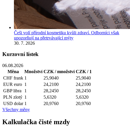
Češi volí přírodní kosmetiku kvůli zdraví. Odborníci však
upozorňují na přetrvávající mýty
30. 7. 2026
Kurzovní lístek
06.08.2026
Měna
Množství
CZK / množství
CZK / 1
CHF
frank
1
25,9040
25,9040
EUR
euro
1
24,2100
24,2100
GBP
libra
1
28,2450
28,2450
PLN
zlotý
1
5,6320
5,6320
USD
dolar
1
20,9760
20,9760
Všechny měny
Kalkulačka čisté mzdy