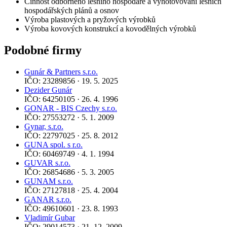
Činnost odborného lesního hospodáře a vyhotovování lesních
hospodářských plánů a osnov
Výroba plastových a pryžových výrobků
Výroba kovových konstrukcí a kovodělných výrobků
Podobné firmy
Gunár & Partners s.r.o.
IČO: 23289856 · 19. 5. 2025
Dezider Gunár
IČO: 64250105 · 26. 4. 1996
GONAR - BIS Czechy s.r.o.
IČO: 27553272 · 5. 1. 2009
Gynar, s.r.o.
IČO: 22797025 · 25. 8. 2012
GUNA spol. s r.o.
IČO: 60469749 · 4. 1. 1994
GUVAR s.r.o.
IČO: 26854686 · 5. 3. 2005
GUNAM s.r.o.
IČO: 27127818 · 25. 4. 2004
GANAR s.r.o.
IČO: 49610601 · 23. 8. 1993
Vladimír Gubar
IČO: 29014573 · 21. 12. 2009