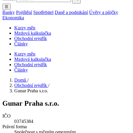
☰
Banky
Pojištění
Spotřebitel
Daně a podnikání
Úvěry a půjčky
Ekonomika
Kurzy měn
Mzdová kalkulačka
Obchodní rejstřík
Články
Kurzy měn
Mzdová kalkulačka
Obchodní rejstřík
Články
Domů
/
Obchodní rejstřík
/
Gunar Praha s.r.o.
Gunar Praha s.r.o.
IČO
03745384
Právní forma
Společnost s ručením omezeným