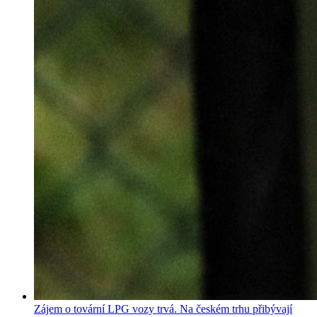
Zájem o tovární LPG vozy trvá. Na českém trhu přibývají