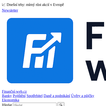
📈 Dnešní trhy: mírný růst akcií v Evropě
Newsletter
Finanční-web.cz
Banky
Pojištění
Spotřebitel
Daně a podnikání
Úvěry a půjčky
Ekonomika
Hledat
🔍