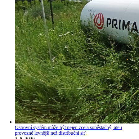
Ostrovní systém může být nejen zcela soběstačný, ale i
provozně levnější než distribuční síť
2. 8. 2026