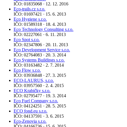
IČO: 01835068 · 12. 12. 2016
Eco-trails.cz s.r.o.
IČO: 01697421 · 15. 6. 2013
Eco Hygiene s.r.o.
IČO: 01589318 · 18. 4. 2013
Eco Technology Consulting s.r.o.
IČO: 02227061 · 6. 11. 2013
Eco Spot s.r.o.
IČO: 02347806 · 20. 11. 2013
Eco Development Service s.r.o.
IČO: 02764083 · 20. 3. 2014
Eco Systems Buildings s.r.o.
IČO: 03163482 · 2. 7. 2014
Eco Flow s.r.o.
IČO: 03936848 · 27. 3. 2015
ECO-LAURUS, s.r.o.
IČO: 03957560 · 2. 4. 2015
ECO Krabičky s.r.o.
IČO: 02795477 · 19. 3. 2014
Eco Fuel Company s.r.o.
IČO: 04124251 · 28. 5. 2015
ECO fond.eu s.r.o.
IČO: 04137591 · 3. 6. 2015
Eco-Zenovia s.r.o.
IČO: 04166736 · 15. 6. 2015