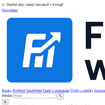
📈 Dnešní trhy: mírný růst akcií v Evropě
Newsletter
Banky
Pojištění
Spotřebitel
Daně a podnikání
Úvěry a půjčky
Ekono
Hledat
🔍
☰