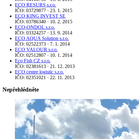
ECO RESURS s.r.o.
IČO: 03729877 · 23. 1. 2015
ECO KING INVEST SE
IČO: 03786340 · 10. 2. 2015
ECO-ONDOL s.r.o.
IČO: 03324257 · 13. 9. 2014
ECO AQUA Solution s.r.o.
IČO: 02522373 · 7. 1. 2014
ECO VALOUR s.r.o.
IČO: 02512807 · 10. 1. 2014
Eco Fish CZ s.r.o.
IČO: 02381613 · 21. 12. 2013
ECO centre logistic s.r.o.
IČO: 02351021 · 22. 11. 2013
Nepřehlédněte