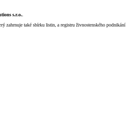
tions s.r.o.
.
rý zahrnuje také sbírku listin, a registru živnostenského podnikání