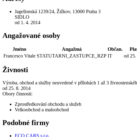
Jagellonská 1239/24, Žižkov, 13000 Praha 3
SIDLO
od 1. 4. 2014
Angažované osoby
Jméno
Angažmá
Občan.
Pla
Francesco Vitale
STATUTARNI_ZASTUPCE_RZP
IT
od 25.
Živnosti
Výroba, obchod a služby neuvedené v přílohách 1 až 3 živnostenské
od 25. 8. 2014
Obory činnosti:
Zprostředkování obchodu a služeb
Velkoobchod a maloobchod
Podobné firmy
ECO CARS s.r.o.