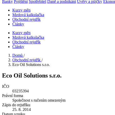
Banky
Pojištění
Spotřebitel
Daně a podnikání
Úvěry a půjčky
Ekono
Kurzy měn
Mzdová kalkulačka
Obchodní rejstřík
Články
Kurzy měn
Mzdová kalkulačka
Obchodní rejstřík
Články
Domů
/
Obchodní rejstřík
/
Eco Oil Solutions s.r.o.
Eco Oil Solutions s.r.o.
IČO
03235394
Právní forma
Společnost s ručením omezeným
Zápis do rejstříku
25. 8. 2014
Datum vzniku