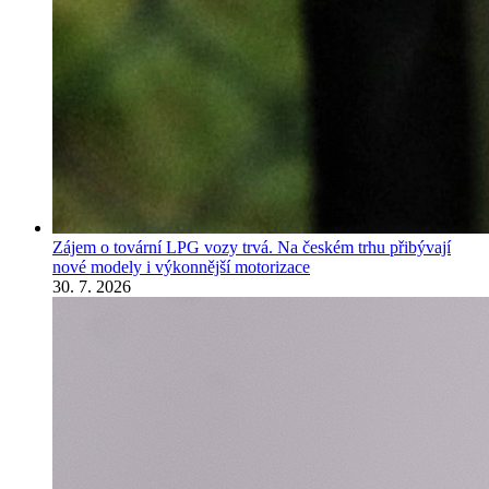
Zájem o tovární LPG vozy trvá. Na českém trhu přibývají
nové modely i výkonnější motorizace
30. 7. 2026