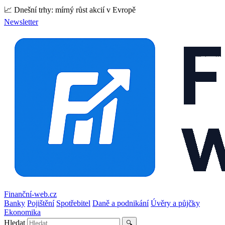
📈 Dnešní trhy: mírný růst akcií v Evropě
Newsletter
Finanční-web.cz
Banky
Pojištění
Spotřebitel
Daně a podnikání
Úvěry a půjčky
Ekonomika
Hledat
🔍