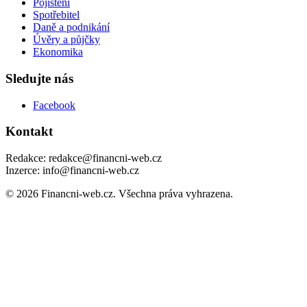
Pojištění
Spotřebitel
Daně a podnikání
Úvěry a půjčky
Ekonomika
Sledujte nás
Facebook
Kontakt
Redakce: redakce@financni-web.cz
Inzerce: info@financni-web.cz
© 2026 Financni-web.cz. Všechna práva vyhrazena.