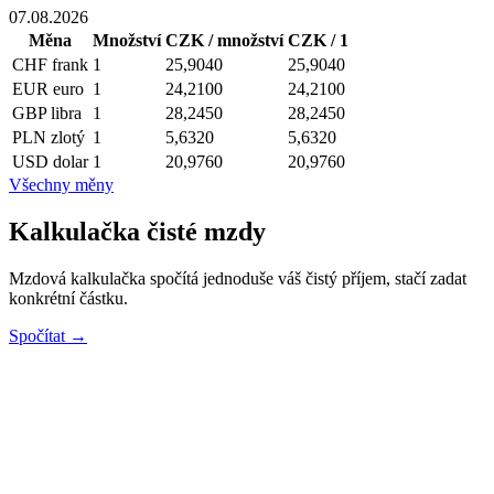
07.08.2026
Měna
Množství
CZK / množství
CZK / 1
CHF
frank
1
25,9040
25,9040
EUR
euro
1
24,2100
24,2100
GBP
libra
1
28,2450
28,2450
PLN
zlotý
1
5,6320
5,6320
USD
dolar
1
20,9760
20,9760
Všechny měny
Kalkulačka čisté mzdy
Mzdová kalkulačka spočítá jednoduše váš čistý příjem, stačí zadat
konkrétní částku.
Spočítat →