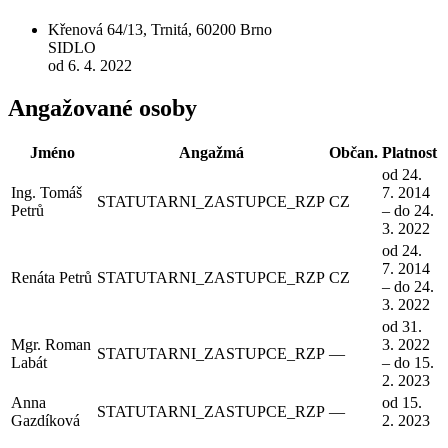
Křenová 64/13, Trnitá, 60200 Brno
SIDLO
od 6. 4. 2022
Angažované osoby
Jméno
Angažmá
Občan.
Platnost
od 24.
Ing. Tomáš
7. 2014
STATUTARNI_ZASTUPCE_RZP
CZ
Petrů
– do 24.
3. 2022
od 24.
7. 2014
Renáta Petrů
STATUTARNI_ZASTUPCE_RZP
CZ
– do 24.
3. 2022
od 31.
Mgr. Roman
3. 2022
STATUTARNI_ZASTUPCE_RZP
—
Labát
– do 15.
2. 2023
Anna
od 15.
STATUTARNI_ZASTUPCE_RZP
—
Gazdíková
2. 2023