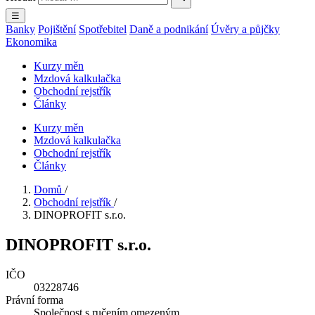
☰
Banky
Pojištění
Spotřebitel
Daně a podnikání
Úvěry a půjčky
Ekonomika
Kurzy měn
Mzdová kalkulačka
Obchodní rejstřík
Články
Kurzy měn
Mzdová kalkulačka
Obchodní rejstřík
Články
Domů
/
Obchodní rejstřík
/
DINOPROFIT s.r.o.
DINOPROFIT s.r.o.
IČO
03228746
Právní forma
Společnost s ručením omezeným