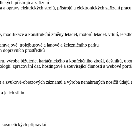
ických přístrojů a zařízení
 a opravy elektrických strojů, přístrojů a elektronických zařízení prac
, modifikace a konstrukční změny letadel, motorů letadel, vrtulí, letadl
amvajové, trolejbusové a lanové a železničního parku
ch dopravních prostředků
ru, výroba bižuterie, kartáčnického a konfekčního zboží, deštníků, u
logií, zpracování dat, hostingové a související činnosti a webové portá
ch a zvukově-obrazových záznamů a výroba nenahraných nosičů údajů
jejich slitin
 kosmetických přípravků