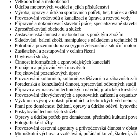
Velkoobchod a maloobchod
Údržba motorových vozidel a jejich příslušenství
Výroba, opravy a údržba sportovních potřeb, her, hraček a dět
Provozování vodovodů a kanalizací a úprava a rozvod vody
Přípravné a dokončovací stavební práce, specializované stavebn
Zprostředkování obchodu a služeb
Zastavárenská činnost a maloobchod s použitým zbožím
Skladování, balení zboží, manipulace s nákladem a technické č
Potrubní a pozemní doprava (vyjma železniční a silniční motor
Zasilatelství a zastupování v celním řízení
Ubytovací služby
Činnost informačních a zpravodajských kanceláří
Pronájem a půjčování věcí movitých
Projektování pozemkových úprav
Provozování kulturních, kulturně-vzdělávacích a zábavních zaří
Poradenská a konzultační činnost, zpracování odborných studi
Příprava a vypracování technických návrhů, grafické a kresličs
Provozování tělovýchovných a sportovních zařízení a organizov
Výzkum a vývoj v oblasti přírodních a technických věd nebo 
Praní pro domácnost, žehlení, opravy a údržba oděvů, bytového
Poskytování technických služeb
Opravy a údržba potřeb pro domácnost, předmětů kulturní pova
Fotografické služby
Provozování cestovní agentury a průvodcovská činnost v oblast
Mimoškolní výchova a vzdělávání, pořádání kurzů, školení, vče