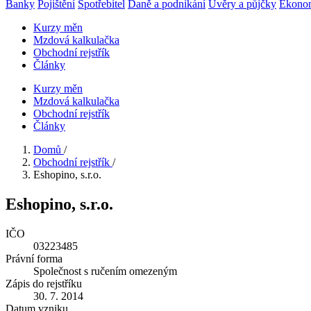
Banky
Pojištění
Spotřebitel
Daně a podnikání
Úvěry a půjčky
Ekono
Kurzy měn
Mzdová kalkulačka
Obchodní rejstřík
Články
Kurzy měn
Mzdová kalkulačka
Obchodní rejstřík
Články
Domů
/
Obchodní rejstřík
/
Eshopino, s.r.o.
Eshopino, s.r.o.
IČO
03223485
Právní forma
Společnost s ručením omezeným
Zápis do rejstříku
30. 7. 2014
Datum vzniku