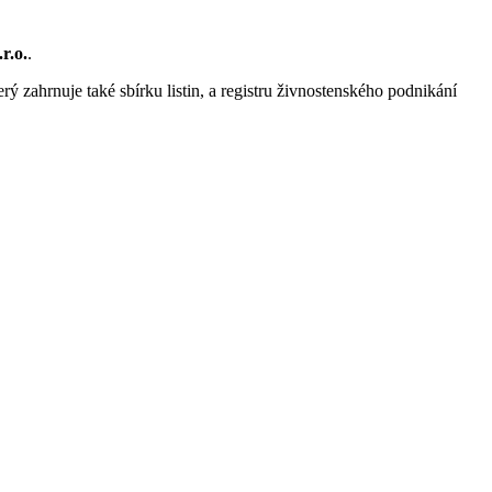
r.o.
.
rý zahrnuje také sbírku listin, a registru živnostenského podnikání