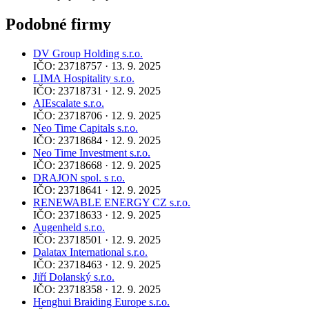
Podobné firmy
DV Group Holding s.r.o.
IČO: 23718757 · 13. 9. 2025
LIMA Hospitality s.r.o.
IČO: 23718731 · 12. 9. 2025
AIEscalate s.r.o.
IČO: 23718706 · 12. 9. 2025
Neo Time Capitals s.r.o.
IČO: 23718684 · 12. 9. 2025
Neo Time Investment s.r.o.
IČO: 23718668 · 12. 9. 2025
DRAJON spol. s r.o.
IČO: 23718641 · 12. 9. 2025
RENEWABLE ENERGY CZ s.r.o.
IČO: 23718633 · 12. 9. 2025
Augenheld s.r.o.
IČO: 23718501 · 12. 9. 2025
Dalatax International s.r.o.
IČO: 23718463 · 12. 9. 2025
Jiří Dolanský s.r.o.
IČO: 23718358 · 12. 9. 2025
Henghui Braiding Europe s.r.o.