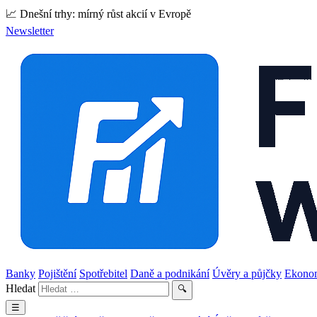
📈 Dnešní trhy: mírný růst akcií v Evropě
Newsletter
Banky
Pojištění
Spotřebitel
Daně a podnikání
Úvěry a půjčky
Ekono
Hledat
🔍
☰