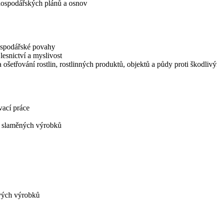
hospodářských plánů a osnov
hospodářské povahy
lesnictví a myslivost
a ošetřování rostlin, rostlinných produktů, objektů a půdy proti škodl
vací práce
a slaměných výrobků
vých výrobků