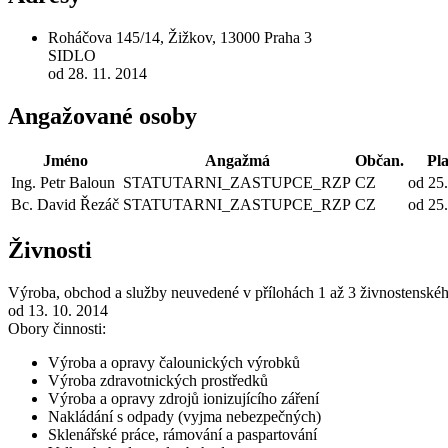
Roháčova 145/14, Žižkov, 13000 Praha 3
SIDLO
od 28. 11. 2014
Angažované osoby
Jméno
Angažmá
Občan.
Pla
Ing. Petr Baloun
STATUTARNI_ZASTUPCE_RZP
CZ
od 25.
Bc. David Řezáč
STATUTARNI_ZASTUPCE_RZP
CZ
od 25.
Živnosti
Výroba, obchod a služby neuvedené v přílohách 1 až 3 živnostenské
od 13. 10. 2014
Obory činnosti:
Výroba a opravy čalounických výrobků
Výroba zdravotnických prostředků
Výroba a opravy zdrojů ionizujícího záření
Nakládání s odpady (vyjma nebezpečných)
Sklenářské práce, rámování a paspartování