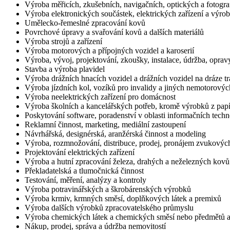
Výroba měřicích, zkušebních, navigačních, optických a fotograf
Výroba elektronických součástek, elektrických zařízení a výroba
Umělecko-řemeslné zpracování kovů
Povrchové úpravy a svařování kovů a dalších materiálů
Výroba strojů a zařízení
Výroba motorových a přípojných vozidel a karoserií
Výroba, vývoj, projektování, zkoušky, instalace, údržba, opravy
Stavba a výroba plavidel
Výroba drážních hnacích vozidel a drážních vozidel na dráze tr
Výroba jízdních kol, vozíků pro invalidy a jiných nemotorový
Výroba neelektrických zařízení pro domácnost
Výroba školních a kancelářských potřeb, kromě výrobků z papí
Poskytování software, poradenství v oblasti informačních techno
Reklamní činnost, marketing, mediální zastoupení
Návrhářská, designérská, aranžérská činnost a modeling
Výroba, rozmnožování, distribuce, prodej, pronájem zvukový
Projektování elektrických zařízení
Výroba a hutní zpracování železa, drahých a neželezných kovů a 
Překladatelská a tlumočnická činnost
Testování, měření, analýzy a kontroly
Výroba potravinářských a škrobárenských výrobků
Výroba krmiv, krmných směsí, doplňkových látek a premixů
Výroba dalších výrobků zpracovatelského průmyslu
Výroba chemických látek a chemických směsí nebo předmětů a
Nákup, prodej, správa a údržba nemovitostí