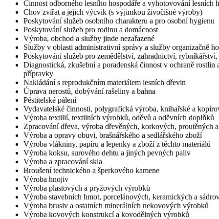
Činnost odborného lesního hospodáře a vyhotovování lesních 
Chov zvířat a jejich výcvik (s výjimkou živočišné výroby)
Poskytování služeb osobního charakteru a pro osobní hygienu
Poskytování služeb pro rodinu a domácnost
Výroba, obchod a služby jinde nezařazené
Služby v oblasti administrativní správy a služby organizačně 
Poskytování služeb pro zemědělství, zahradnictví, rybníkářství, 
Diagnostická, zkušební a poradenská činnost v ochraně rostlin 
přípravky
Nakládání s reprodukčním materiálem lesních dřevin
Úprava nerostů, dobývání rašeliny a bahna
Pěstitelské pálení
Vydavatelské činnosti, polygrafická výroba, knihařské a kopíro
Výroba textilií, textilních výrobků, oděvů a oděvních doplňků
Zpracování dřeva, výroba dřevěných, korkových, proutěných 
Výroba a opravy obuvi, brašnářského a sedlářského zboží
Výroba vlákniny, papíru a lepenky a zboží z těchto materiálů
Výroba koksu, surového dehtu a jiných pevných paliv
Výroba a zpracování skla
Broušení technického a šperkového kamene
Výroba hnojiv
Výroba plastových a pryžových výrobků
Výroba stavebních hmot, porcelánových, keramických a sádro
Výroba brusiv a ostatních minerálních nekovových výrobků
Výroba kovových konstrukcí a kovodělných výrobků