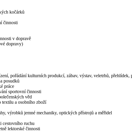
ských kočárků
í činnosti
innosti v dopravě
ové dopravy)
zení, pořádání kulturních produkcí, zábav, výstav, veletrhů, přehlídek
í a posudků
ké práce
ání sportovní činnosti
společenských věd
 textilu a osobního zboží
hy, výrobků jemné mechaniky, optických přístrojů a měřidel
i cestovního ruchu
tně lektorské činnosti