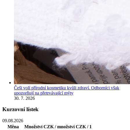
Češi volí přírodní kosmetiku kvůli zdraví. Odborníci však
upozorňují na přetrvávající mýty
30. 7. 2026
Kurzovní lístek
09.08.2026
Měna
Množství
CZK / množství
CZK / 1