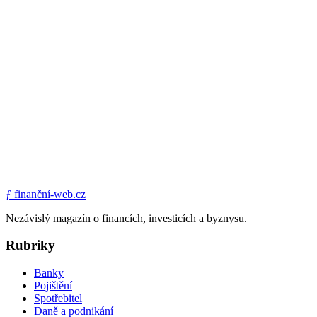
ƒ
finanční-web.cz
Nezávislý magazín o financích, investicích a byznysu.
Rubriky
Banky
Pojištění
Spotřebitel
Daně a podnikání