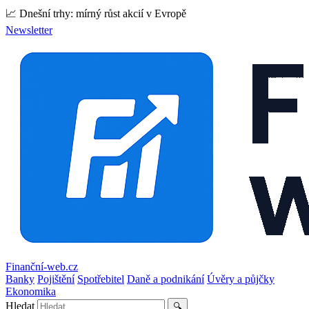
📈 Dnešní trhy: mírný růst akcií v Evropě
Newsletter
Finanční-web.cz
Banky
Pojištění
Spotřebitel
Daně a podnikání
Úvěry a půjčky
Ekonomika
Hledat
🔍