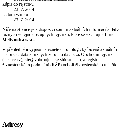
Zápis do rejstříku
23. 7. 2014
Datum vzniku
23. 7. 2014
Níže na stránce je k dispozici souhrn aktuálních informací a dat z
různých veřejně dostupných rejstříků, které se vztahují k firmě
Melisandra s.r.o.
.
V přehledném výpisu naleznete chronologicky řazená aktuální i
historická data z různých zdrojů a databází: Obchodní rejstřík
(Justice.cz), který zahrnuje také sbírku listin, a registru
živnostenského podnikání (RŽP) neboli živnostenského rejstříku.
Adresy