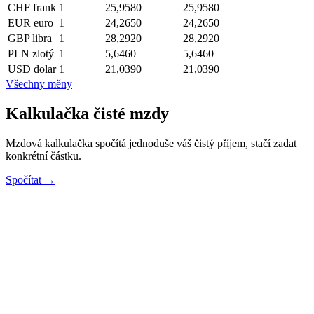
CHF
frank
1
25,9580
25,9580
EUR
euro
1
24,2650
24,2650
GBP
libra
1
28,2920
28,2920
PLN
zlotý
1
5,6460
5,6460
USD
dolar
1
21,0390
21,0390
Všechny měny
Kalkulačka čisté mzdy
Mzdová kalkulačka spočítá jednoduše váš čistý příjem, stačí zadat
konkrétní částku.
Spočítat →