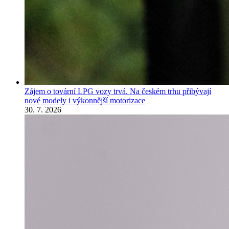
Zájem o tovární LPG vozy trvá. Na českém trhu přibývají
nové modely i výkonnější motorizace
30. 7. 2026