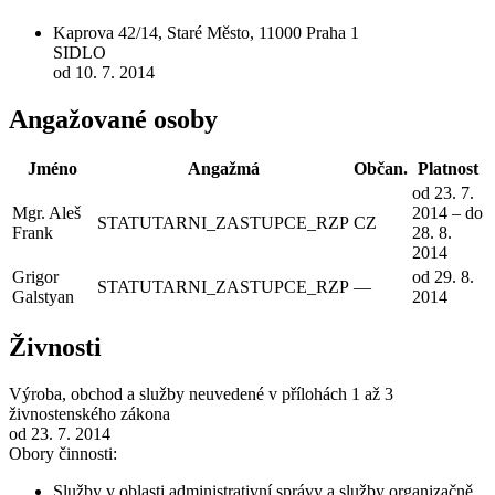
Kaprova 42/14, Staré Město, 11000 Praha 1
SIDLO
od 10. 7. 2014
Angažované osoby
Jméno
Angažmá
Občan.
Platnost
od 23. 7.
Mgr. Aleš
2014 – do
STATUTARNI_ZASTUPCE_RZP
CZ
Frank
28. 8.
2014
Grigor
od 29. 8.
STATUTARNI_ZASTUPCE_RZP
—
Galstyan
2014
Živnosti
Výroba, obchod a služby neuvedené v přílohách 1 až 3
živnostenského zákona
od 23. 7. 2014
Obory činnosti:
Služby v oblasti administrativní správy a služby organizačně