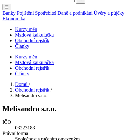
☰
Banky
Pojištění
Spotřebitel
Daně a podnikání
Úvěry a půjčky
Ekonomika
Kurzy měn
Mzdová kalkulačka
Obchodní rejstřík
Články
Kurzy měn
Mzdová kalkulačka
Obchodní rejstřík
Články
Domů
/
Obchodní rejstřík
/
Melisandra s.r.o.
Melisandra s.r.o.
IČO
03223183
Právní forma
Společnost s ručením omezeným