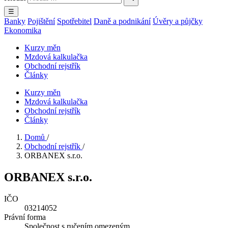
☰
Banky
Pojištění
Spotřebitel
Daně a podnikání
Úvěry a půjčky
Ekonomika
Kurzy měn
Mzdová kalkulačka
Obchodní rejstřík
Články
Kurzy měn
Mzdová kalkulačka
Obchodní rejstřík
Články
Domů
/
Obchodní rejstřík
/
ORBANEX s.r.o.
ORBANEX s.r.o.
IČO
03214052
Právní forma
Společnost s ručením omezeným