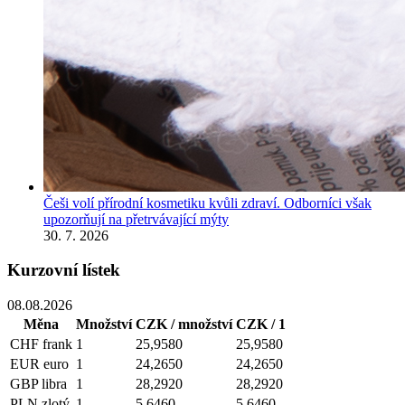
Češi volí přírodní kosmetiku kvůli zdraví. Odborníci však
upozorňují na přetrvávající mýty
30. 7. 2026
Kurzovní lístek
08.08.2026
Měna
Množství
CZK / množství
CZK / 1
CHF
frank
1
25,9580
25,9580
EUR
euro
1
24,2650
24,2650
GBP
libra
1
28,2920
28,2920
PLN
zlotý
1
5,6460
5,6460