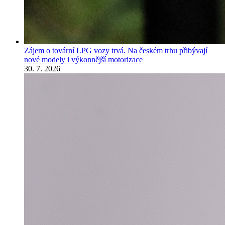
Zájem o tovární LPG vozy trvá. Na českém trhu přibývají
nové modely i výkonnější motorizace
30. 7. 2026