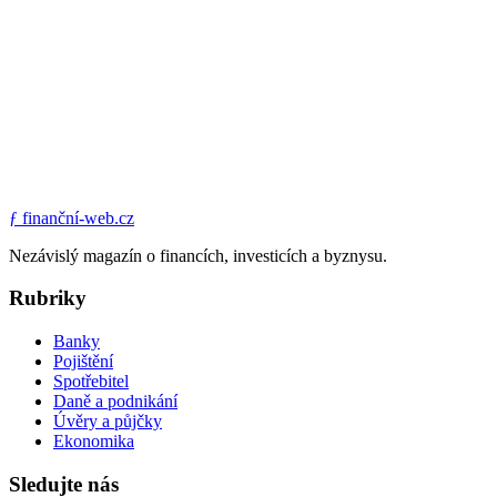
ƒ
finanční-web.cz
Nezávislý magazín o financích, investicích a byznysu.
Rubriky
Banky
Pojištění
Spotřebitel
Daně a podnikání
Úvěry a půjčky
Ekonomika
Sledujte nás