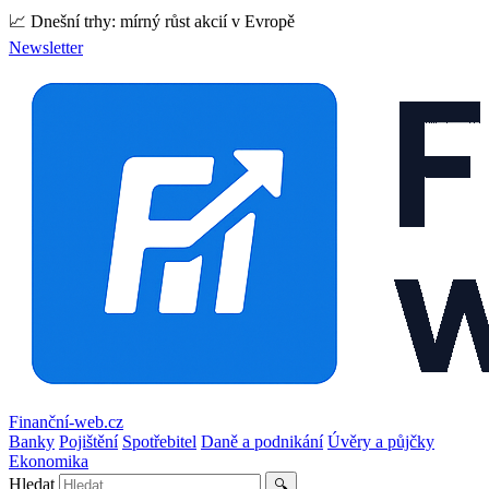
📈 Dnešní trhy: mírný růst akcií v Evropě
Newsletter
Finanční-web.cz
Banky
Pojištění
Spotřebitel
Daně a podnikání
Úvěry a půjčky
Ekonomika
Hledat
🔍