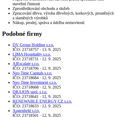
stavební činnosti
Zprostředkování obchodu a služeb
Zpracování dřeva, výroba dřevěných, korkových, proutěných
a slaměných výrobků
Nákup, prodej, správa a údržba nemovitostí
Podobné firmy
DV Group Holding s.r.o.
IČO: 23718757 · 13. 9. 2025
LIMA Hospitality s.r.o.
IČO: 23718731 · 12. 9. 2025
AIEscalate s.r.o.
IČO: 23718706 · 12. 9. 2025
Neo Time Capitals s.r.o.
IČO: 23718684 · 12. 9. 2025
Neo Time Investment s.r.o.
IČO: 23718668 · 12. 9. 2025
DRAJON spol. s r.o.
IČO: 23718641 · 12. 9. 2025
RENEWABLE ENERGY CZ s.r.o.
IČO: 23718633 · 12. 9. 2025
Augenheld s.r.o.
IČO: 23718501 · 12. 9. 2025