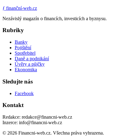
ƒ
finanční-web.cz
Nezávislý magazín o financích, investicích a byznysu.
Rubriky
Banky
Pojištění
Spotřebitel
Daně a podnikání
Úvěry a půjčky
Ekonomika
Sledujte nás
Facebook
Kontakt
Redakce: redakce@financni-web.cz
Inzerce: info@financni-web.cz
© 2026 Financni-web.cz. Všechna práva vyhrazena.