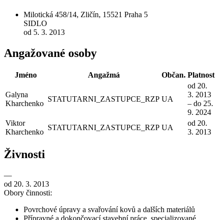
Milotická 458/14, Zličín, 15521 Praha 5
SIDLO
od 5. 3. 2013
Angažované osoby
Jméno
Angažmá
Občan.
Platnost
od 20.
Galyna
3. 2013
STATUTARNI_ZASTUPCE_RZP
UA
Kharchenko
– do 25.
9. 2024
Viktor
od 20.
STATUTARNI_ZASTUPCE_RZP
UA
Kharchenko
3. 2013
Živnosti
—
od 20. 3. 2013
Obory činnosti:
Povrchové úpravy a svařování kovů a dalších materiálů
Přípravné a dokončovací stavební práce, specializované