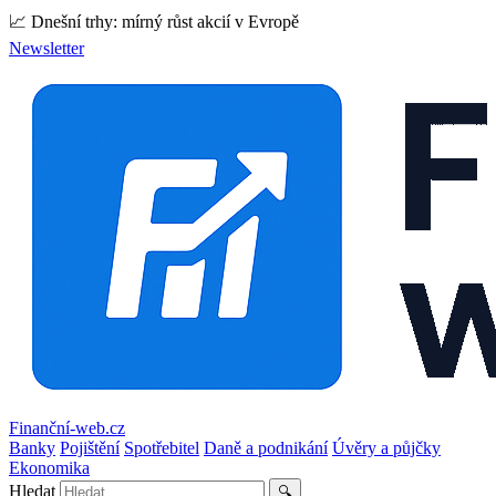
📈 Dnešní trhy: mírný růst akcií v Evropě
Newsletter
Finanční-web.cz
Banky
Pojištění
Spotřebitel
Daně a podnikání
Úvěry a půjčky
Ekonomika
Hledat
🔍