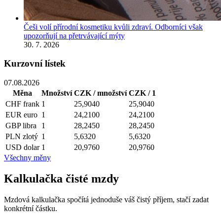
Češi volí přírodní kosmetiku kvůli zdraví. Odborníci však
upozorňují na přetrvávající mýty
30. 7. 2026
Kurzovní lístek
07.08.2026
Měna
Množství
CZK / množství
CZK / 1
CHF
frank
1
25,9040
25,9040
EUR
euro
1
24,2100
24,2100
GBP
libra
1
28,2450
28,2450
PLN
zlotý
1
5,6320
5,6320
USD
dolar
1
20,9760
20,9760
Všechny měny
Kalkulačka čisté mzdy
Mzdová kalkulačka spočítá jednoduše váš čistý příjem, stačí zadat
konkrétní částku.