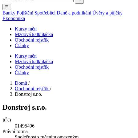
☰
Banky
Pojištění
Spotřebitel
Daně a podnikání
Úvěry a půjčky
Ekonomika
Kurzy měn
Mzdová kalkulačka
Obchodní rejstřík
Články
Kurzy měn
Mzdová kalkulačka
Obchodní rejstřík
Články
Domů
/
Obchodní rejstřík
/
Donstroj s.r.o.
Donstroj s.r.o.
IČO
01495496
Právní forma
Společnost s ručením omezeným