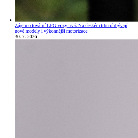
Zájem o tovární LPG vozy trvá. Na českém trhu přibývají
nové modely i výkonnější motorizace
30. 7. 2026