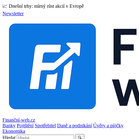
📈 Dnešní trhy: mírný růst akcií v Evropě
Newsletter
Finanční-web.cz
Banky
Pojištění
Spotřebitel
Daně a podnikání
Úvěry a půjčky
Ekonomika
Hledat
🔍