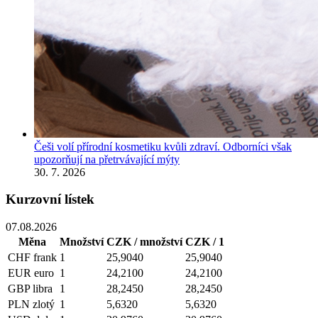
Češi volí přírodní kosmetiku kvůli zdraví. Odborníci však
upozorňují na přetrvávající mýty
30. 7. 2026
Kurzovní lístek
07.08.2026
Měna
Množství
CZK / množství
CZK / 1
CHF
frank
1
25,9040
25,9040
EUR
euro
1
24,2100
24,2100
GBP
libra
1
28,2450
28,2450
PLN
zlotý
1
5,6320
5,6320