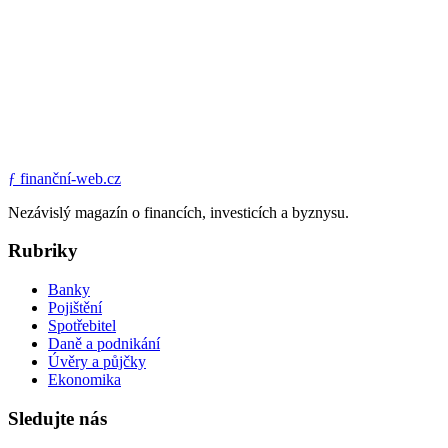
ƒ
finanční-web.cz
Nezávislý magazín o financích, investicích a byznysu.
Rubriky
Banky
Pojištění
Spotřebitel
Daně a podnikání
Úvěry a půjčky
Ekonomika
Sledujte nás