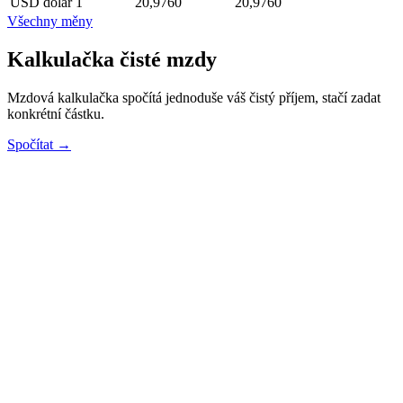
USD
dolar
1
20,9760
20,9760
Všechny měny
Kalkulačka čisté mzdy
Mzdová kalkulačka spočítá jednoduše váš čistý příjem, stačí zadat
konkrétní částku.
Spočítat →