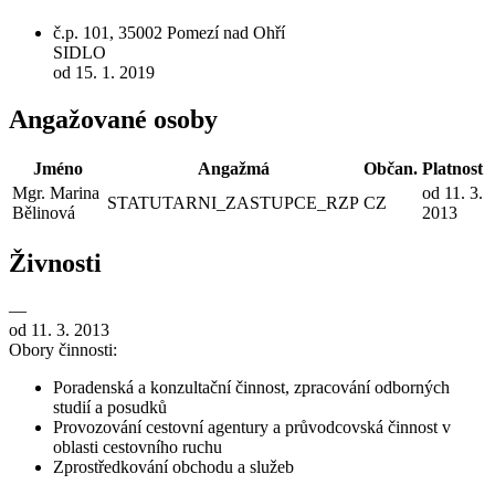
č.p. 101, 35002 Pomezí nad Ohří
SIDLO
od 15. 1. 2019
Angažované osoby
Jméno
Angažmá
Občan.
Platnost
Mgr. Marina
od 11. 3.
STATUTARNI_ZASTUPCE_RZP
CZ
Bělinová
2013
Živnosti
—
od 11. 3. 2013
Obory činnosti:
Poradenská a konzultační činnost, zpracování odborných
studií a posudků
Provozování cestovní agentury a průvodcovská činnost v
oblasti cestovního ruchu
Zprostředkování obchodu a služeb