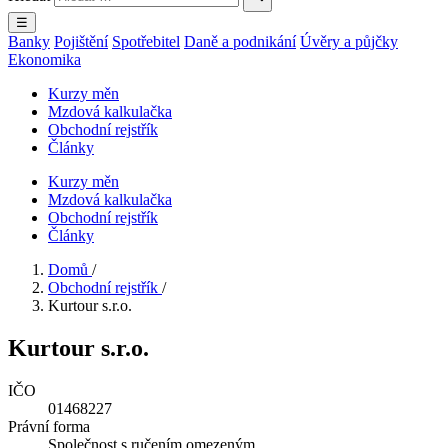
☰
Banky
Pojištění
Spotřebitel
Daně a podnikání
Úvěry a půjčky
Ekonomika
Kurzy měn
Mzdová kalkulačka
Obchodní rejstřík
Články
Kurzy měn
Mzdová kalkulačka
Obchodní rejstřík
Články
Domů
/
Obchodní rejstřík
/
Kurtour s.r.o.
Kurtour s.r.o.
IČO
01468227
Právní forma
Společnost s ručením omezeným