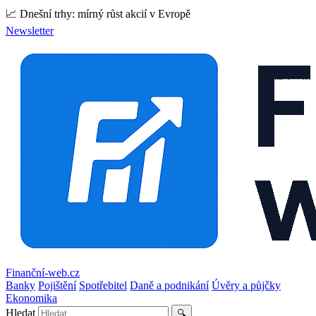
📈 Dnešní trhy: mírný růst akcií v Evropě
Newsletter
Finanční-web.cz
Banky
Pojištění
Spotřebitel
Daně a podnikání
Úvěry a půjčky
Ekonomika
Hledat
🔍