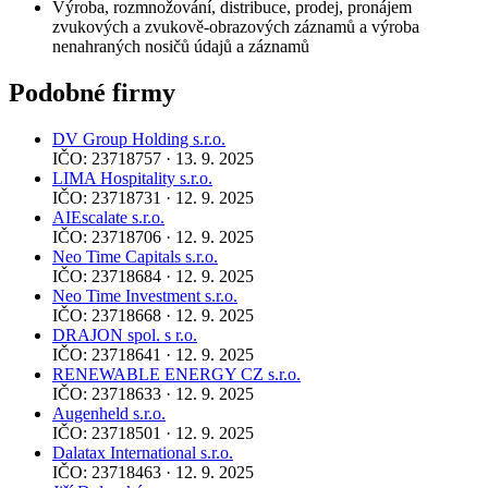
Výroba, rozmnožování, distribuce, prodej, pronájem
zvukových a zvukově-obrazových záznamů a výroba
nenahraných nosičů údajů a záznamů
Podobné firmy
DV Group Holding s.r.o.
IČO: 23718757 · 13. 9. 2025
LIMA Hospitality s.r.o.
IČO: 23718731 · 12. 9. 2025
AIEscalate s.r.o.
IČO: 23718706 · 12. 9. 2025
Neo Time Capitals s.r.o.
IČO: 23718684 · 12. 9. 2025
Neo Time Investment s.r.o.
IČO: 23718668 · 12. 9. 2025
DRAJON spol. s r.o.
IČO: 23718641 · 12. 9. 2025
RENEWABLE ENERGY CZ s.r.o.
IČO: 23718633 · 12. 9. 2025
Augenheld s.r.o.
IČO: 23718501 · 12. 9. 2025
Dalatax International s.r.o.
IČO: 23718463 · 12. 9. 2025