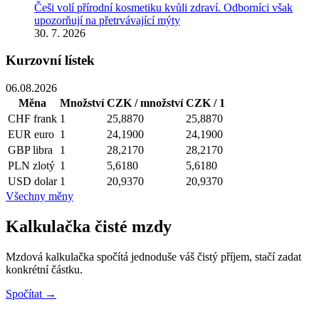
Češi volí přírodní kosmetiku kvůli zdraví. Odborníci však
upozorňují na přetrvávající mýty
30. 7. 2026
Kurzovní lístek
06.08.2026
Měna
Množství
CZK / množství
CZK / 1
CHF
frank
1
25,8870
25,8870
EUR
euro
1
24,1900
24,1900
GBP
libra
1
28,2170
28,2170
PLN
zlotý
1
5,6180
5,6180
USD
dolar
1
20,9370
20,9370
Všechny měny
Kalkulačka čisté mzdy
Mzdová kalkulačka spočítá jednoduše váš čistý příjem, stačí zadat
konkrétní částku.
Spočítat →