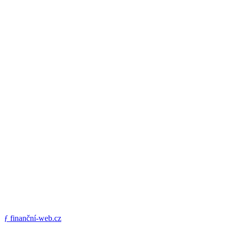
ƒ
finanční-web.cz