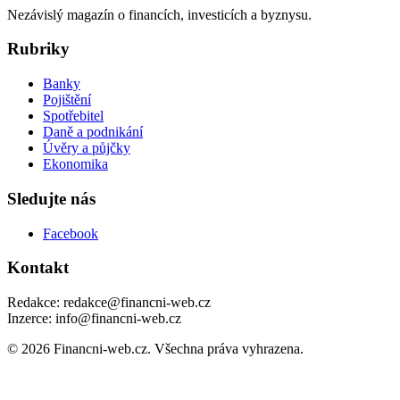
Nezávislý magazín o financích, investicích a byznysu.
Rubriky
Banky
Pojištění
Spotřebitel
Daně a podnikání
Úvěry a půjčky
Ekonomika
Sledujte nás
Facebook
Kontakt
Redakce: redakce@financni-web.cz
Inzerce: info@financni-web.cz
© 2026 Financni-web.cz. Všechna práva vyhrazena.