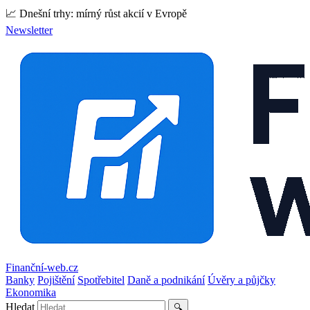
📈 Dnešní trhy: mírný růst akcií v Evropě
Newsletter
Finanční-web.cz
Banky
Pojištění
Spotřebitel
Daně a podnikání
Úvěry a půjčky
Ekonomika
Hledat
🔍