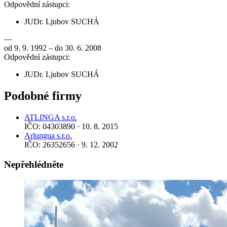
Odpovědní zástupci:
JUDr. Ljubov SUCHÁ
—
od 9. 9. 1992 – do 30. 6. 2008
Odpovědní zástupci:
JUDr. Ljubov SUCHÁ
Podobné firmy
ATLINGA s.r.o.
IČO: 04303890 · 10. 8. 2015
Arlungua s.r.o.
IČO: 26352656 · 9. 12. 2002
Nepřehlédněte