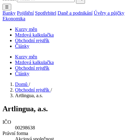
☰
Banky
Pojištění
Spotřebitel
Daně a podnikání
Úvěry a půjčky
Ekonomika
Kurzy měn
Mzdová kalkulačka
Obchodní rejstřík
Články
Kurzy měn
Mzdová kalkulačka
Obchodní rejstřík
Články
Domů
/
Obchodní rejstřík
/
Artlingua, a.s.
Artlingua, a.s.
IČO
00298638
Právní forma
Akciová společnost