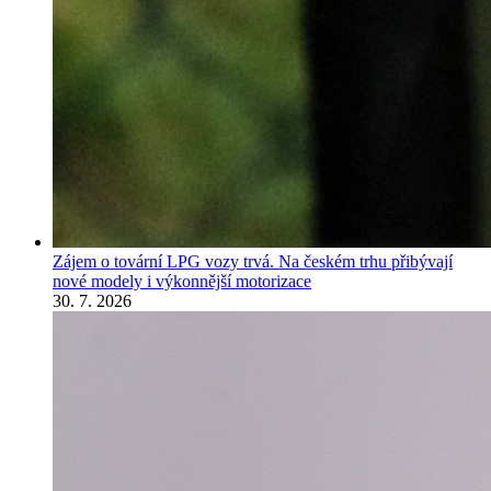
Zájem o tovární LPG vozy trvá. Na českém trhu přibývají
nové modely i výkonnější motorizace
30. 7. 2026