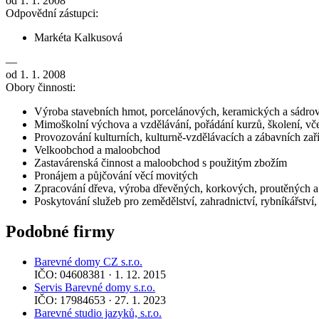
od 1. 1. 2008
Odpovědní zástupci:
Markéta Kalkusová
—
od 1. 1. 2008
Obory činnosti:
Výroba stavebních hmot, porcelánových, keramických a sádro
Mimoškolní výchova a vzdělávání, pořádání kurzů, školení, vče
Provozování kulturních, kulturně-vzdělávacích a zábavních zaří
Velkoobchod a maloobchod
Zastavárenská činnost a maloobchod s použitým zbožím
Pronájem a půjčování věcí movitých
Zpracování dřeva, výroba dřevěných, korkových, proutěných 
Poskytování služeb pro zemědělství, zahradnictví, rybníkářství, 
Podobné firmy
Barevné domy CZ s.r.o.
IČO: 04608381 · 1. 12. 2015
Servis Barevné domy s.r.o.
IČO: 17984653 · 27. 1. 2023
Barevné studio jazyků, s.r.o.