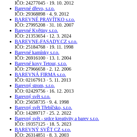
IČO: 24277045 · 19. 10. 2012
Barevné dřevo, s.r.o.
IČO: 29368898 · 4. 9. 2012
BAREVNÉ PRAVÍTKO s.r.o.
IČO: 27995208 · 31. 10. 2007
Barevné Květiny s.r.o.
IČO: 21353654 · 12. 3. 2024
BAREVNE-FASADY.CZ s.r.o.
IČO: 25184768 · 19. 11. 1998
Barevné kamínky s.r.o.
IČO: 26916100 · 13. 1. 2004
Barevné kovy Tetour, s.r.o.
IČO: 27966658 · 2. 12. 2006
BAREVNÁ FIRMA s.r.o.
IČO: 02167913 · 5. 11. 2013
Barevný strom, s.r.o.
IČO: 02429756 · 16. 12. 2013
Barevný svět s.r.o.
IČO: 25658735 · 9. 4. 1998
Barevný svět Třebíčsko, s.r.o.
IČO: 14289717 · 25. 2. 2022
Barevný svět - srdce kreativity a barev s.r.o.
IČO: 19357125 · 18. 5. 2023
BAREVNÝ SVĚT CZ s.r.o.
IČO: 26314851 · 8. 3. 2003