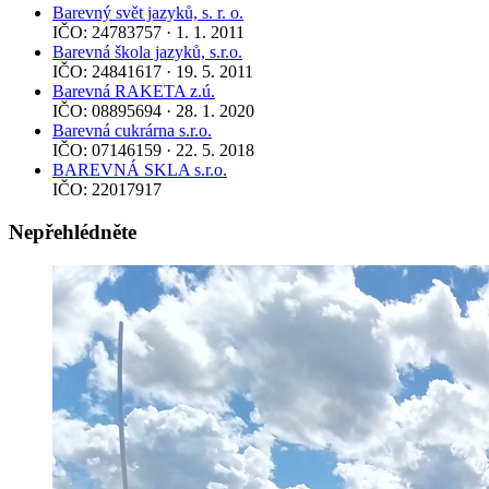
Barevný svět jazyků, s. r. o.
IČO: 24783757 · 1. 1. 2011
Barevná škola jazyků, s.r.o.
IČO: 24841617 · 19. 5. 2011
Barevná RAKETA z.ú.
IČO: 08895694 · 28. 1. 2020
Barevná cukrárna s.r.o.
IČO: 07146159 · 22. 5. 2018
BAREVNÁ SKLA s.r.o.
IČO: 22017917
Nepřehlédněte