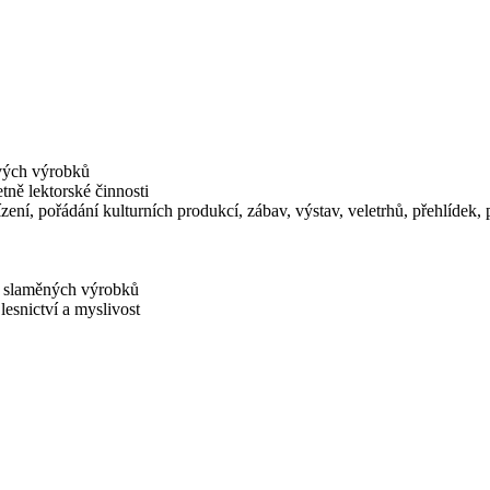
vých výrobků
tně lektorské činnosti
zení, pořádání kulturních produkcí, zábav, výstav, veletrhů, přehlídek
a slaměných výrobků
lesnictví a myslivost