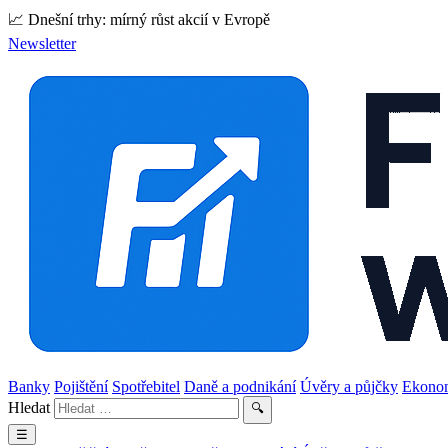
📈 Dnešní trhy: mírný růst akcií v Evropě
Newsletter
Banky
Pojištění
Spotřebitel
Daně a podnikání
Úvěry a půjčky
Ekono
Hledat
🔍
☰