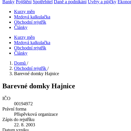
Banky
Pojištění
Spotřebitel
Daně a podnikání
Úvěry a půjčky
Ekono
Kurzy měn
Mzdová kalkulačka
Obchodní rejstřík
Články
Kurzy měn
Mzdová kalkulačka
Obchodní rejstřík
Články
Domů
/
Obchodní rejstřík
/
Barevné domky Hajnice
Barevné domky Hajnice
IČO
00194972
Právní forma
Příspěvková organizace
Zápis do rejstříku
22. 8. 2003
Datum vzniku